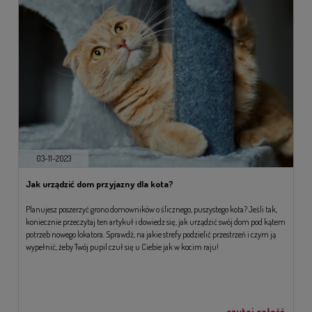
03-11-2023
Jak urządzić dom przyjazny dla kota?
Planujesz poszerzyć grono domowników o ślicznego, puszystego kota? Jeśli tak,
koniecznie przeczytaj ten artykuł i dowiedz się, jak urządzić swój dom pod kątem
potrzeb nowego lokatora. Sprawdź, na jakie strefy podzielić przestrzeń i czym ją
wypełnić, żeby Twój pupil czuł się u Ciebie jak w kocim raju!
czytaj całość