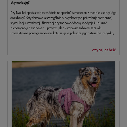
stymulację?
Czy Twój kot spędza większość dnia na spaniu? A może coraz trudniej zachęcić go
do zabawy? Koty domowe, a szczególnie niewychodzące, potrzebują codziennej
stymulacji umysłowej i fizycznej, aby zachować dobrą kondycję i uniknąć
niepożądanych zachowań. Sprawdź, jakie kreatywne zabawy i zabawki
interaktywne pomogą zapewnić kotu zajęcie, pobudzą jego naturalne instynkty
łowieckie i poprawią jego ogólny dobrostan. Wielu właścicieli kotów domowych
zastanawia się, czy ich pupil może odczuwać nudę. Prawda jest taka, że nawet
najbardziej leniwy kot potrzebuje ...
czytaj całość