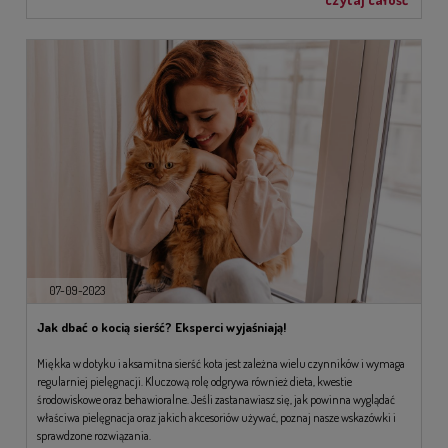
07-09-2023
Jak dbać o kocią sierść? Eksperci wyjaśniają!
Miękka w dotyku i aksamitna sierść kota jest zależna wielu czynników i wymaga
regularniej pielęgnacji. Kluczową rolę odgrywa również dieta, kwestie
środowiskowe oraz behawioralne. Jeśli zastanawiasz się, jak powinna wyglądać
właściwa pielęgnacja oraz jakich akcesoriów używać, poznaj nasze wskazówki i
sprawdzone rozwiązania.