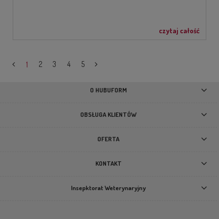
czytaj całość
1
2
3
4
5
O HUBUFORM
OBSŁUGA KLIENTÓW
OFERTA
KONTAKT
Insepktorat Weterynaryjny