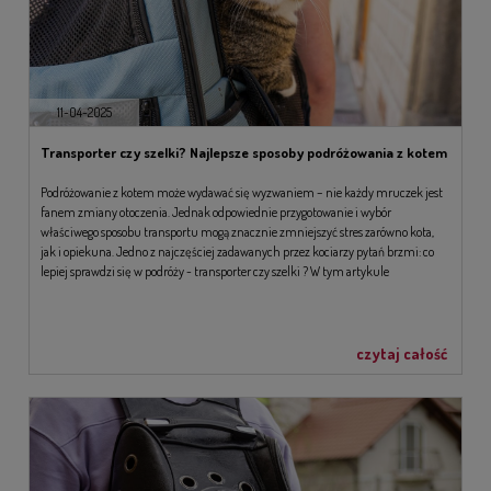
11-04-2025
Transporter czy szelki? Najlepsze sposoby podróżowania z kotem
Podróżowanie z kotem może wydawać się wyzwaniem – nie każdy mruczek jest
fanem zmiany otoczenia. Jednak odpowiednie przygotowanie i wybór
właściwego sposobu transportu mogą znacznie zmniejszyć stres zarówno kota,
jak i opiekuna. Jedno z najczęściej zadawanych przez kociarzy pytań brzmi: co
lepiej sprawdzi się w podróży - transporter czy szelki ? W tym artykule
porównamy obie opcje i podpowiemy, co najlepiej sprawdzi się w różnych
sytuacjach, biorąc pod uwagę zarówno komfort, jak i bezpieczeństwo.
czytaj całość