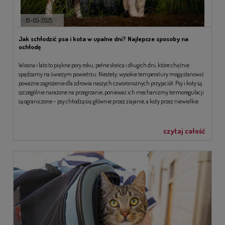
19-05-2025
Jak schłodzić psa i kota w upalne dni? Najlepsze sposoby na
ochłodę
Wiosna i lato to piękne pory roku, pełne słońca i długich dni, które chętnie
spędzamy na świeżym powietrzu. Niestety, wysokie temperatury mogą stanowić
poważne zagrożenie dla zdrowia naszych czworonożnych przyjaciół. Psy i koty są
szczególnie narażone na przegrzanie, ponieważ ich mechanizmy termoregulacji
są ograniczone – psy chłodzą się głównie przez ziajanie, a koty przez niewielkie
ilości potu wydzielane przez poduszki łap.
czytaj całość