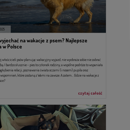
025
wyjechać na wakacje z psem? Najlepsze
a w Polsce
j właścicieli psów planując wakacyjny wyjazd, nie wyobraża sobie nie zabrać
obą. I bardzo słusznie – pies to członek rodziny, a wspólne podróże to wspaniała
ogłębienia relacji, poznawania świata oczami (i nosem) pupila oraz
spomnień, które zostaną z Wami na zawsze. A zatem... Gdzie na wakacje z
sce?
czytaj całość