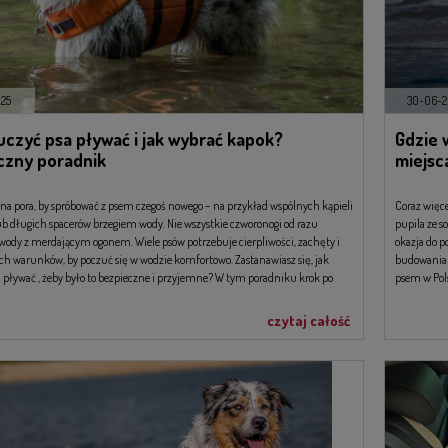
025
30-06-2
uczyć psa pływać i jak wybrać kapok?
Gdzie 
czny poradnik
miejsc
alna pora, by spróbować z psem czegoś nowego – na przykład wspólnych kąpieli
Coraz więce
lub długich spacerów brzegiem wody. Nie wszystkie czworonogi od razu
pupila ze s
wody z merdającym ogonem. Wiele psów potrzebuje cierpliwości, zachęty i
okazja do p
h warunków, by poczuć się w wodzie komfortowo. Zastanawiasz się, jak
budowania w
 pływać , żeby było to bezpieczne i przyjemne? W tym poradniku krok po
psem w Pol
wiemy Ci, jak oswoić psa z wodą, czego unikać i jaki kapok wybrać , by
wojemu pupilkowi maksimum bezpieczeństwa.
czytaj całość