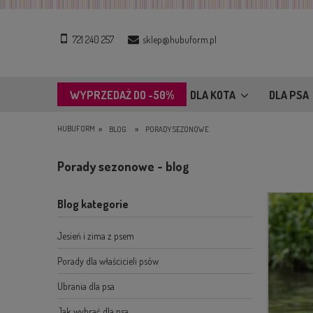
721 240 257
sklep@hubuform.pl
WYPRZEDAŻ DO -50%
DLA KOTA
DLA PSA
»
»
HUBUFORM
BLOG
PORADY SEZONOWE
Porady sezonowe - blog
Blog kategorie
Jesień i zima z psem
Porady dla właścicieli psów
Ubrania dla psa
Jak wybrać dla psa