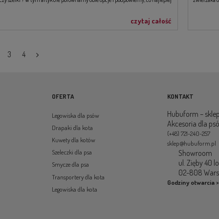
ę w różnych sytuacjach, biorąc pod uwagę zarówno komfort, jak i
two.
czytaj całość
3
4
OFERTA
KONTAKT
Hubuform – sklep
Legowiska dla psów
Akcesoria dla ps
Drapaki dla kota
(+48) 721-240-257
Kuwety dla kotów
sklep@hubuform.pl
Showroom
Szeleczki dla psa
ul. Zięby 40 l
Smycze dla psa
02-808 War
Transportery dla kota
Godziny otwarcia >
Legowiska dla kota