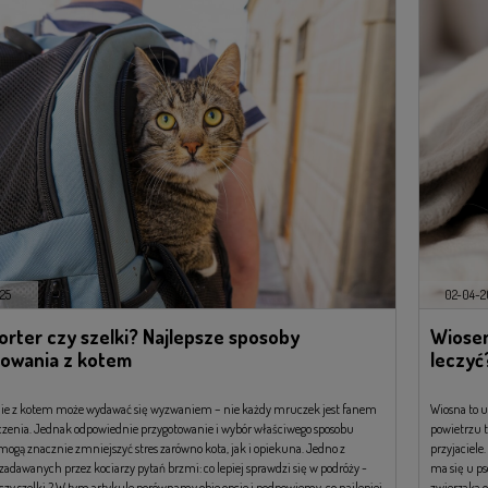
25
02-04-2
orter czy szelki? Najlepsze sposoby
Wiosen
owania z kotem
leczyć
ie z kotem może wydawać się wyzwaniem – nie każdy mruczek jest fanem
Wiosna to u
zenia. Jednak odpowiednie przygotowanie i wybór właściwego sposobu
powietrzu t
mogą znacznie zmniejszyć stres zarówno kota, jak i opiekuna. Jedno z
przyjaciele.
 zadawanych przez kociarzy pytań brzmi: co lepiej sprawdzi się w podróży -
ma się u ps
 czy szelki ? W tym artykule porównamy obie opcje i podpowiemy, co najlepiej
zwierzaka o