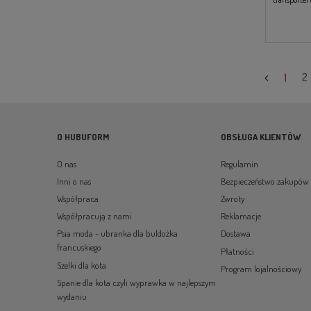
sprawdzi si
bezpieczeńs
1
2
O HUBUFORM
OBSŁUGA KLIENTÓW
O nas
Regulamin
Inni o nas
Bezpieczeństwo zakupów
Współpraca
Zwroty
Współpracują z nami
Reklamacje
Psia moda - ubranka dla buldożka
Dostawa
francuskiego
Płatności
Szelki dla kota
Program lojalnościowy
Spanie dla kota czyli wyprawka w najlepszym
wydaniu