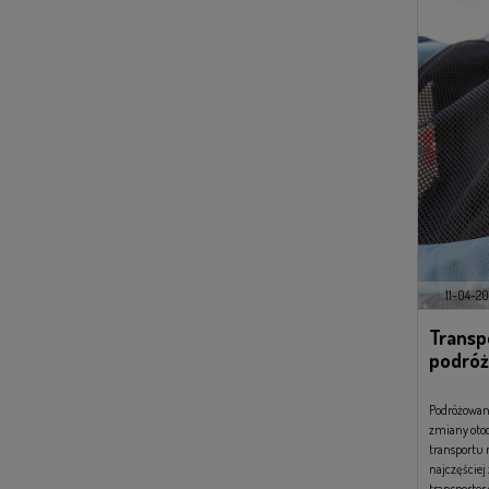
11-04-20
Transp
podróż
Podróżowan
zmiany otoc
transportu 
najczęściej
transporter