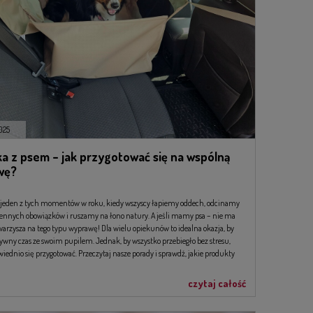
025
a z psem – jak przygotować się na wspólną
wę?
 jeden z tych momentów w roku, kiedy wszyscy łapiemy oddech, odcinamy
iennych obowiązków i ruszamy na łono natury. A jeśli mamy psa – nie ma
warzysza na tego typu wyprawę! Dla wielu opiekunów to idealna okazja, by
ywny czas ze swoim pupilem. Jednak, by wszystko przebiegło bez stresu,
iednio się przygotować. Przeczytaj nasze porady i sprawdź, jakie produkty
ę przydać podczas wspólnej wyprawy.
czytaj całość