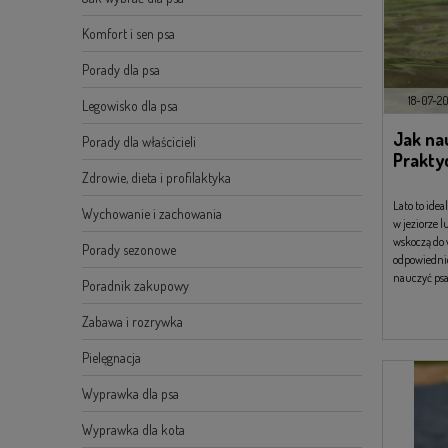
Komfort i sen psa
Porady dla psa
18-07-2
Legowisko dla psa
Jak na
Porady dla właścicieli
Prakty
Zdrowie, dieta i profilaktyka
Lato to ide
Wychowanie i zachowania
w jeziorze 
wskoczą do 
Porady sezonowe
odpowiednic
nauczyć psa
Poradnik zakupowy
kroku podpo
zapewnić s
Zabawa i rozrywka
Pielęgnacja
Wyprawka dla psa
Wyprawka dla kota