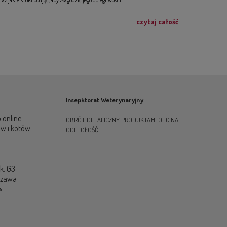
czytaj całość
Insepktorat Weterynaryjny
 online
OBRÓT DETALICZNY PRODUKTAMI OTC NA
ów i kotów
ODLEGŁOŚĆ
ok. G3
szawa
>