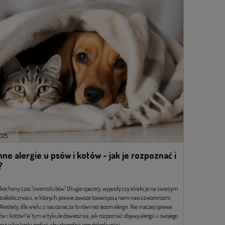
025
ne alergie u psów i kotów - jak je rozpoznać i
?
kochany czas "zwierzolubów" Długie spacery, wyjazdy czy atrakcje na świeżym
o okoliczności, w których prawie zawsze towarzyszą nam nasi czworonożni
 Niestety, dla wielu z nas oznacza to również sezon alergii. Nie inaczej sprawa
ów i kotów! W tym artykule dowiesz się, jak rozpoznać objawy alergii u swojego
raz jakie kroki podjąć, aby złagodzić jego dolegliwości.