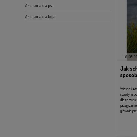
Akcesoria dla psa
Akcesoria dla kota
19-05-2
Jak sch
sposob
Wiosna i la
świeżym pow
dla zdrowia
przegrzanie
głównie prze