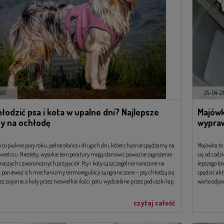
025
25-04-2
łodzić psa i kota w upalne dni? Najlepsze
Majówk
y na ochłodę
wypra
to to piękne pory roku, pełne słońca i długich dni, które chętnie spędzamy na
Majówka to
ietrzu. Niestety, wysokie temperatury mogą stanowić poważne zagrożenie
się od codz
 naszych czworonożnych przyjaciół. Psy i koty są szczególnie narażone na
lepszego to
, ponieważ ich mechanizmy termoregulacji są ograniczone – psy chłodzą się
spędzić akt
z ziajanie, a koty przez niewielkie ilości potu wydzielane przez poduszki łap.
warto odpow
mogą Ci si
czytaj całość