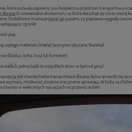
ie, które pozwala zapewnić psu bezpieczną przestrzeń transportową o
r dla psa
to uniwersalne akcesorium, na które decyduje się coraz więcej kie
cznie. Dodatkowo można przypiąć go pasami, co poprawia wygodę czworon
astępujące czynniki:
kość psa;
aj użytego materiału (metal, tworzywo sztuczne, tkanina);
wę (klatka, torba, kosz lub kontener);
ie siatki (z jednej bądź ze wszystkich stron, w tym od góry).
opozycją jest również torba transportowa dla psa, która sprawdzi się s
 wymiary, możliwość złożenia oraz prania sprawiają, że torby są chętnie
ię również w wielu innych sytuacjach niż przewóz autem.