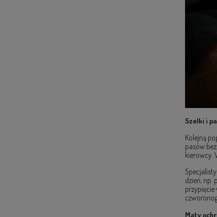
Szelki i 
Kolejną po
pasów bezp
kierowcy. 
Specjalist
dzień, np.
przypięcie
czworonog
Maty ochr