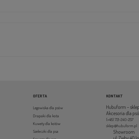
OFERTA
KONTAKT
Hubuform – sklep
Legowiska dla psów
Akcesoria dla ps
Drapaki dla kota
(+48) 721-240-257
Kuwety dla kotów
sklep@hubuform.pl
Showroom
Szeleczki dla psa
ul. Zięby 40 l