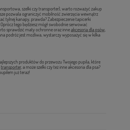
nsportowa, szelki czy transporter), warto rozważyć zakup
wsze pozwala ograniczyć mobilność zwierzęcia wewnątrz
zać tylnej kanapy, prawda? Zabezpieczenie tapicerki
. Oprócz tego będziesz mógł swobodnie serwować
rto sprawdzić maty ochronne oraz inne
akcesoria dla psów
,
na podróż jest możliwa, wystarczy wyposażyć się w kilka
jlepszych produktów do przewozu Twojego pupila, które
,
transporter
, a może szelki czy też inne akcesoria dla psa?
upilem już teraz!