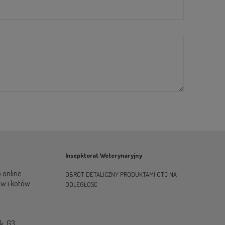
Insepktorat Weterynaryjny
 online
OBRÓT DETALICZNY PRODUKTAMI OTC NA
ów i kotów
ODLEGŁOŚĆ
ok. G3