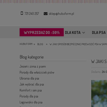
721 240 257
sklep@hubuform.pl
WYPRZEDAŻ DO -50%
DLA KOTA
DLA PSA
»
»
HUBUFORM
BLOG
W JAKI SPOSÓB BEZPIECZNIE PRZEWOZIĆ PSA W SA
Blog kategorie
W JAKI 
Jesień i zima z psem
Dodano:
24-
Porady dla właścicieli psów
Ubrania dla psa
Jak wybrać dla psa
Komfort i sen psa
Porady dla psa
Legowisko dla psa