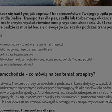
iasz się nad tym, jak poprawić bezpieczeństwo Twojego pupila 
est dla Ciebie. Transporter dla psa, szelki lub torba mogą okaza
 można wykorzystać również inne przydatne akcesoria. Już tera
e będziesz musiał bać się o swojego zwierzaka podczas transpo
ci
 w samochodzie - co mówią na ten temat przepisy?
ybór odpowiedniego transportera dla psa
zelki i pasy bezpieczeństwa
aty ochronne do samochodu - bezpieczna przestrzeń dla Twojego pupila!
 się na wiedzę specjalistów!
samochodzie - co mówią na ten temat przepisy?
stwo w trakcie podróży to absolutna podstawa, która dotyczy wszystkich
konkretnych wytycznych dotyczących wymaganych akcesoriów dla psów p
jak w przypadku spedycji. A tu kluczowa jest zasada zabezpieczenia ładu
rogowych, jak np. dynamiczne skręty czy hamowania, pomocna może okazać
r. Na co powinieneś zwrócić szczególną uwagę, wybierając wyposażenie d
owiedniego transportera dla psa