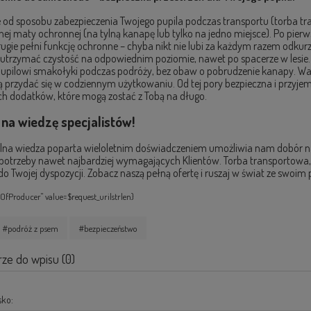
e od sposobu zabezpieczenia Twojego pupila podczas transportu (torba tra
j maty ochronnej (na tylną kanapę lub tylko na jedno miejsce). Po pier
rugie pełni funkcję ochronne – chyba nikt nie lubi za każdym razem odkur
utrzymać czystość na odpowiednim poziomie, nawet po spacerze w lesie
upilowi smakołyki podczas podróży, bez obaw o pobrudzenie kanapy. Wa
 przydać się w codziennym użytkowaniu. Od tej pory bezpieczna i przyjem
h dodatków, które mogą zostać z Tobą na długo.
 na wiedzę specjalistów!
lna wiedza poparta wieloletnim doświadczeniem umożliwia nam dobór na
potrzeby nawet najbardziej wymagających Klientów. Torba transportowa
o Twojej dyspozycji. Zobacz naszą pełną ofertę i ruszaj w świat ze swoim p
dOfProducer" value=$request_uri|strlen}
#podróż z psem
#bezpieczeństwo
ze do wpisu (0)
sko: