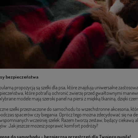
pasy bezpieczeństwa
pularną propozycją są szelki dla psa, które znajdują uniwersalne zastosow
ieczeństwa, które potrafią ochronić zwierzę przed gwałtownymi manewra
Wybrane modele mają szeroki panel na piersi z miękką tkaniną, dzięki cze
yczne szelki przeznaczone do samochodu to wszechstronne akcesoria, k
 podczas spacerów czy biegania. Oprócz tego można zdecydować się na d
 wspomnianych wcześniej szelek. Razem tworzą zestaw, będący ciekawą a
ów. Jak jeszcze możesz poprawić komfort podróży?
onne do samochodu - bezpieczna przestrzeń dla Twojego pupila!