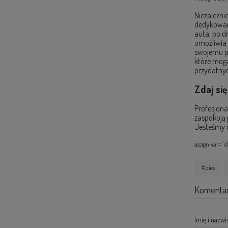
Niezależni
dedykowane
auta, po d
umożliwia 
swojemu p
które mogą
przydatnyc
Zdaj się
Profesjona
zaspokoją 
Jesteśmy d
assign var="i
#pies
Komentar
Imię i nazwi