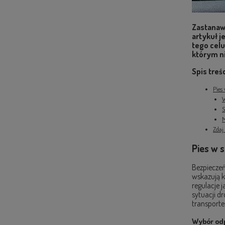
Zastanaw
artykuł j
tego celu
którym ni
Spis treś
Pies
W
S
M
Zdaj
Pies w 
Bezpieczeń
wskazują 
regulacje 
sytuacji d
transporte
Wybór odp