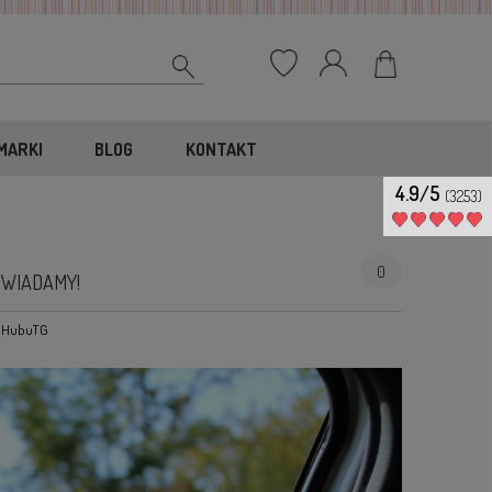
MARKI
BLOG
KONTAKT
4.9/5
(3253)
0
OWIADAMY!
:
HubuTG