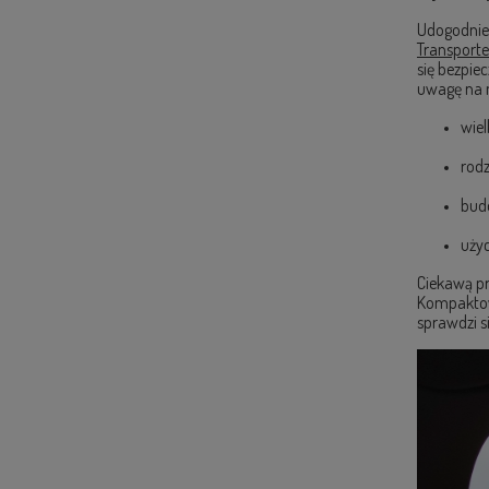
Udogodnien
Transporte
się bezpie
uwagę na n
wiel
rodz
budo
użyc
Ciekawą pr
Kompaktowe
sprawdzi s