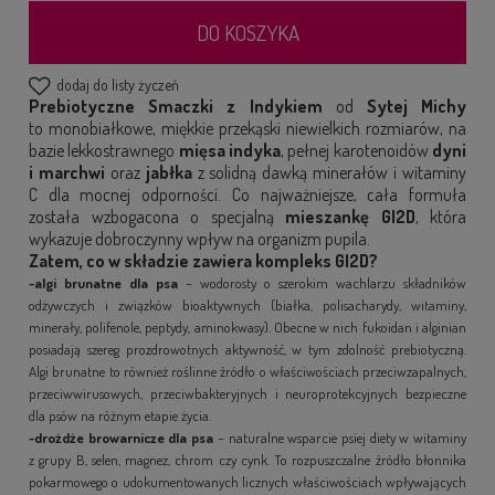
DO KOSZYKA
dodaj do listy życzeń
Prebiotyczne Smaczki z Indykiem
od
Sytej Michy
to monobiałkowe, miękkie przekąski niewielkich rozmiarów,
na
bazie lekkostrawnego
mięsa indyka
, pełnej karotenoidów
dyni
i marchwi
oraz
jabłka
z solidną dawką minerałów i witaminy
C dla mocnej odporności. Co najważniejsze, cała formuła
została wzbogacona o specjalną
mieszankę GI2D
, która
wykazuje dobroczynny wpływ na organizm pupila.
Zatem, co w składzie zawiera kompleks GI2D?
-algi brunatne dla psa
– wodorosty o szerokim wachlarzu składników
odżywczych i związków bioaktywnych (białka, polisacharydy, witaminy,
minerały, polifenole, peptydy, aminokwasy). Obecne w nich fukoidan i alginian
posiadają szereg prozdrowotnych aktywność, w tym zdolność prebiotyczną.
Algi brunatne to również roślinne źródło o właściwościach przeciwzapalnych,
przeciwwirusowych, przeciwbakteryjnych i neuroprotekcyjnych bezpieczne
dla psów na różnym etapie życia.
-drożdże browarnicze dla psa
– naturalne wsparcie psiej diety w witaminy
z grupy B, selen, magnez, chrom czy cynk. To rozpuszczalne źródło błonnika
pokarmowego o udokumentowanych licznych właściwościach wpływających