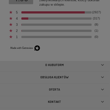
zweryfikowanych klientów, którzy dokonali
zakupu w sklepie.
5
(2927)
4
(317)
smycz Puppia Blake
3
(8)
2
(1)
1
(0)
32,50 zł
Cena regularna:
65,00 zł
32,50 zł
Najniższa cena:
O HUBUFORM
DO KOSZYKA
OBSŁUGA KLIENTÓW
OFERTA
KONTAKT