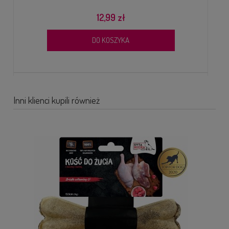
12,99 zł
DO KOSZYKA
Inni klienci kupili również
VET PROTECTOR® GASTRO MAŚLAN 60ML PREPARAT
WSPIERAJĄCY FUNKCJONOWANIE PRZEWODU POKARMOWEGO