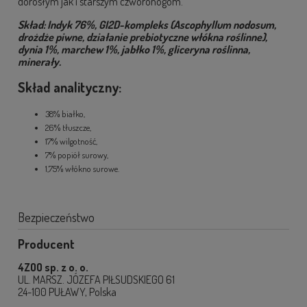
dorosłym jak i starszym czworonogom.
Skład: Indyk 76%, GI2D-kompleks (Ascophyllum nodosum,
drożdże piwne, działanie prebiotyczne włókna roślinne),
dynia 1%, marchew 1%, jabłko 1%, gliceryna roślinna,
minerały.
Skład analityczny:
38% białko,
26% tłuszcze,
17% wilgotność,
7% popiół surowy,
1,75% włókno surowe.
Bezpieczeństwo
Producent
4ZOO sp. z o. o.
UL. MARSZ. JÓZEFA PIŁSUDSKIEGO 61
24-100 PUŁAWY, Polska