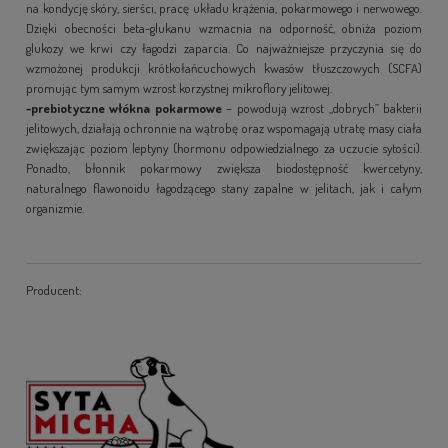
na kondycję skóry, sierści, pracę układu krążenia, pokarmowego i nerwowego.
Dzięki obecności beta-glukanu wzmacnia na odporność, obniża poziom
glukozy we krwi czy łagodzi zaparcia. Co najważniejsze przyczynia się do
wzmożonej produkcji krótkołańcuchowych kwasów tłuszczowych (SCFA)
promując tym samym wzrost korzystnej mikroflory jelitowej.
-prebiotyczne włókna pokarmowe
– powodują wzrost „dobrych” bakterii
jelitowych, działają ochronnie na wątrobę oraz wspomagają utratę masy ciała
zwiększając poziom leptyny (hormonu odpowiedzialnego za uczucie sytości).
Ponadto, błonnik pokarmowy zwiększa biodostępność kwercetyny,
naturalnego flawonoidu łagodzącego stany zapalne w jelitach, jak i całym
organizmie.
Producent: