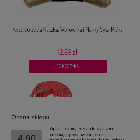
DLA PSA I KOTA
69,99 zł
DO KOSZYKA
Kość do żucia Kaczka, Wołowina i Maliny Syta Micha
Pr
12,99 zł
DO KOSZYKA
Ocena sklepu
Opinie, z których została wyliczona
średnia, są wystawione przez
4.90