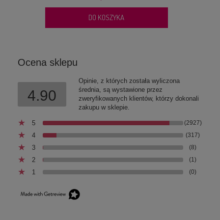
DO KOSZYKA
Ocena sklepu
Opinie, z których została wyliczona
średnia, są wystawione przez
4.90
zweryfikowanych klientów, którzy dokonali
zakupu w sklepie.
5
(2927)
4
(317)
3
(8)
2
(1)
1
(0)
Chusteczki pielęgnacyjne z chlorheksydyną i aloesem
dla psa / kota Mubo Chlorhexidine & Aloe Vera Pet
Wipes 40szt