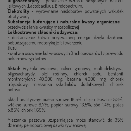
Oligosacharydy
- pobudzenie wzrostu pożądanych bakterii
jelitowych (Lactobaciluus, Bifidobactruim)
Elektrolity
- wyrównanie niedoborów powstałych wskutek
utraty wody
Substancje buforujące i naturalne kwasy organiczne
-
przeciwdziałanie kwasicy metabolicznej
Lekkostrawne składniki odżywcze:
• dostarczenie łatwo przyswajanej energii, dzięki działaniu
pobudzającemu motorykę jelit i tworzeniu
śluzu,
• ułatwia usuwanie kul włosowych (trichobezoarów) z przewodu
pokarmowego kotów.
Skład:
Wytłoki owocowe, cukier gronowy, maltodekstryna,
oligosacharydy, olej roślinny, chlorek sodu, bentonit
montmorylonit 40.000 mg, betaina 4.000 mg, chlorek
trójsodowy, mieszanka składników dodatkowych, chlorek
potasu.
Skłąd analityczny: białko surowe 18,5%, oleje i tłuszcze 5,3%,
włókno surowe 6,7%, popiół surowy 13,5%, sód 1,4%, potas
o,85%, chlorki 1,69%.
Mieszanka paszowa uzupełniająca może stanowić do 35%
dziennej, pełnoporcjowej dawki żywieniowej.