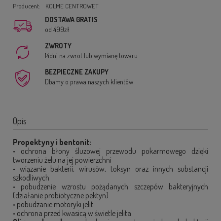
Producent:
KOLME CENTROWET
DOSTAWA GRATIS
od 499zł
ZWROTY
14dni na zwrot lub wymianę towaru
BEZPIECZNE ZAKUPY
Dbamy o prawa naszych klientów
Opis
Propektyny i bentonit:
• ochrona błony śluzowej przewodu pokarmowego dzięki
tworzeniu żelu na jej powierzchni
• wiązanie bakterii, wirusów, toksyn oraz innych substancji
szkodliwych
• pobudzenie wzrostu pożądanych szczepów bakteryjnych
(działanie probiotyczne pektyn)
• pobudzanie motoryki jelit
• ochrona przed kwasicą w świetle jelita