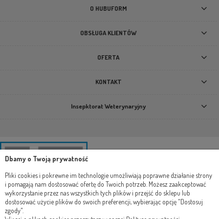
19,90 zł
O HUBUFORM
DO KOSZYKA
OBSŁUGA KLIENTÓW
OFERTA
KONTAKT
Insepktorat Weterynaryjny
Dbamy o Twoją prywatność
Pliki cookies i pokrewne im technologie umożliwiają poprawne działanie strony
i pomagają nam dostosować ofertę do Twoich potrzeb. Możesz zaakceptować
wykorzystanie przez nas wszystkich tych plików i przejść do sklepu lub
dostosować użycie plików do swoich preferencji, wybierając opcję "Dostosuj
zgody".