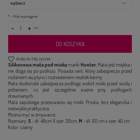
*
- Pole wymagane
-
+
szt.
DO KOSZYKA
dodaj do listy życzeń
Silikonowa mata pod miskę
marki
Hunter.
Mata jest miękka i
nie ślizga się po podłożu. Posiada rant, który zabezpiecza przed
rozlaniem się płynu i rozniesieniem resztek karmy.
Mata doskonale zabezpiecza podłogę wokół miski przed wodą i
jedzeniem, co jest szczególnie ważne przy podłogach
drewnianych.
Mata zapobiega przesuwaniu się miski. Prosta, lecz elegancka i
niezwykle praktyczna.
Można myć w zmywarce.
Rozmiary:
S
- dł. 48cm X szer. 30cm;
M
- dł. 60 cm x szer. 40 cm
Kolor: czarny