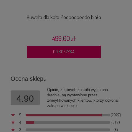
Kuweta dla kota Poopoopeedo biała
P
499,00 zł
DO KOSZYKA
Ocena sklepu
Opinie, z których została wyliczona
średnia, są wystawione przez
4.90
zweryfikowanych klientów, którzy dokonali
zakupu w sklepie.
5
(2927)
4
(317)
3
(8)