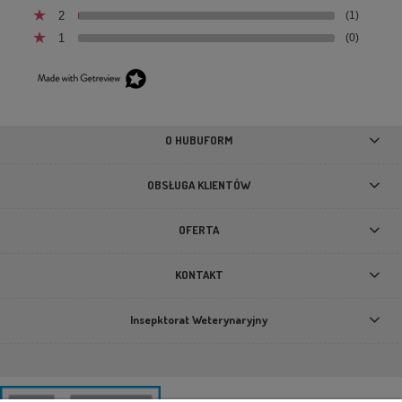
2
(1)
1
(0)
NAP brown – miękki kocyk dla psa Bowl&Bone
Republic, kolor brązowy
170,00 zł
O HUBUFORM
DO KOSZYKA
OBSŁUGA KLIENTÓW
OFERTA
KONTAKT
Insepktorat Weterynaryjny