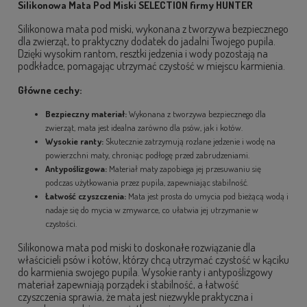
Silikonowa Mata Pod Miski SELECTION firmy HUNTER
Silikonowa mata pod miski, wykonana z tworzywa bezpiecznego
dla zwierząt, to praktyczny dodatek do jadalni Twojego pupila.
Dzięki wysokim rantom, resztki jedzenia i wody pozostają na
podkładce, pomagając utrzymać czystość w miejscu karmienia.
Główne cechy:
Bezpieczny materiał:
Wykonana z tworzywa bezpiecznego dla
zwierząt, mata jest idealna zarówno dla psów, jak i kotów.
Wysokie ranty:
Skutecznie zatrzymują rozlane jedzenie i wodę na
powierzchni maty, chroniąc podłogę przed zabrudzeniami.
Antypoślizgowa:
Materiał maty zapobiega jej przesuwaniu się
podczas użytkowania przez pupila, zapewniając stabilność.
Łatwość czyszczenia:
Mata jest prosta do umycia pod bieżącą wodą i
nadaje się do mycia w zmywarce, co ułatwia jej utrzymanie w
czystości.
Silikonowa mata pod miski to doskonałe rozwiązanie dla
właścicieli psów i kotów, którzy chcą utrzymać czystość w kąciku
do karmienia swojego pupila. Wysokie ranty i antypoślizgowy
materiał zapewniają porządek i stabilność, a łatwość
czyszczenia sprawia, że mata jest niezwykle praktyczna i