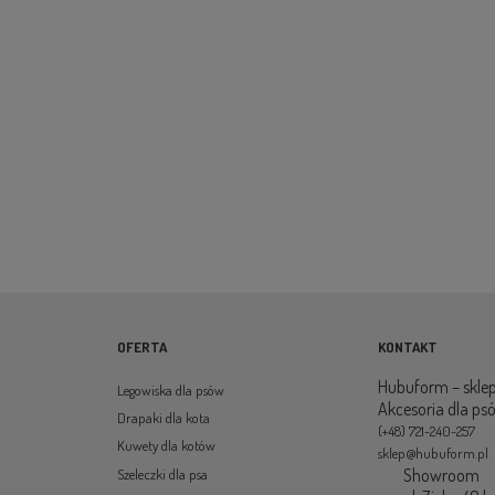
OFERTA
KONTAKT
Hubuform – sklep
Legowiska dla psów
Akcesoria dla ps
Drapaki dla kota
(+48) 721-240-257
Kuwety dla kotów
sklep@hubuform.pl
Showroom
Szeleczki dla psa