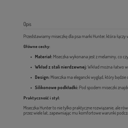
Opis
Przedstawiamy miseczkę dla psa marki Hunter, która łączy w
Główne cechy:
Materiał:
Miseczka wykonana jest z melaminy, co czyn
Wkład z stali nierdzewnej:
Wkład można łatwo wyją
Design:
Miseczka ma elegancki wygląd, który będzie 
Silikonowe podkładki:
Pod spodem miseczki znajdują
Praktyczność i styl:
Miseczka Hunter to nie tylko praktyczne rozwiązanie, ale 
przez wiele lat, zapewniając mu komfortowe warunki podcza