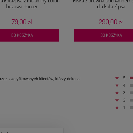
la kota/psa z melaminy Luton
Miska z drewna DUO Amber/
beżowa Hunter
dla kota / psa
79,00 zł
290,00 zł
DO KOSZYKA
DO KOSZYKA
5
przez zweryfikowanych klientów, którzy dokonali
4
3
2
1