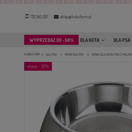
721 240 257
sklep@hubuform.pl
WYPRZEDAŻ DO -50%
DLA KOTA
DLA PSA
»
»
»
HUBUFORM
DLA PSA
MISKI DLA PSA
MISKA DLA KOTA/PSA Z MELA
okazja - 30%