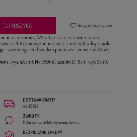
DO KOSZYKA
dodaj do listy życzeń
konana z melaminy. Wkład ze stali nierdzewnej można
ywarce). Pięknie wykonana, będzie ozdobą każdego kącika
ego czworonoga. Pod spodem posiada silikonowe podkładki.
14cm , wys. 4,5cm),
M-
350ml ( szerokość 18cm, wys.6cm),
DOSTAWA GRATIS
od 499zł
ZWROTY
14dni na zwrot lub wymianę towaru
BEZPIECZNE ZAKUPY