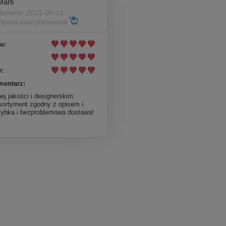
Marti
Dodano: 2021-05-15
Opinia zweryfikowana
u:
:
mentarz:
ej jakości i designerskim
sortyment zgodny z opisem i
Szybka i bezproblemowa dostawa!