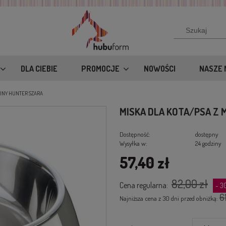
DLA CIEBIE
PROMOCJE
NOWOŚCI
NASZE 
MINY HUNTER SZARA
MISKA DLA KOTA/PSA Z
Dostępność:
dostępny
Wysyłka w:
24 godziny
57,40 zł
82,00 zł
Cena regularna:
- 
6
Najniższa cena z 30 dni przed obniżką: