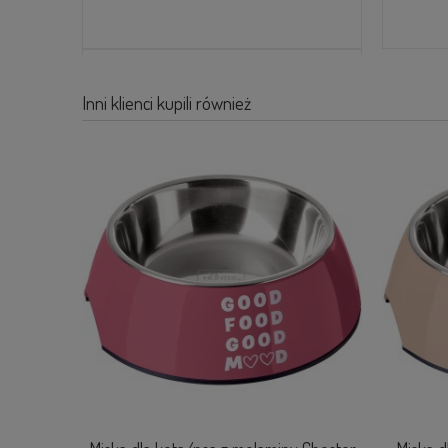
Inni klienci kupili również
PODKŁADKA POD MISKĘ SELECTION HUNTER
SZARA
96,00 zł
DO KOSZYKA