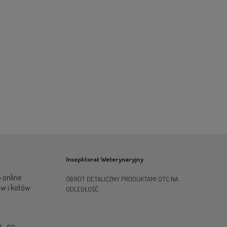
Insepktorat Weterynaryjny
 online
OBRÓT DETALICZNY PRODUKTAMI OTC NA
ów i kotów
ODLEGŁOŚĆ