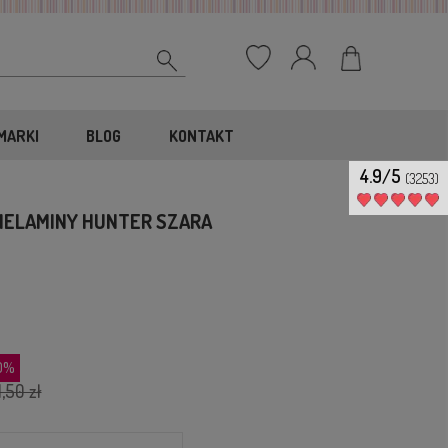
MARKI
BLOG
KONTAKT
4.9/5
(3253)
 MELAMINY HUNTER SZARA
30%
1,50 zł