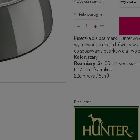
*
Wybierz rozmiar:
*
- Pole wymagane
-
+
szt.
Miseczka dla psa marki Hunter wy
wyjmować do mycia (również w zm
do spożywania posiłków dla Twoj
Kolor:
szary
Rozmiary: S-
160ml ( szerokość 
L-
700ml (szerokość
22cm, wys.7,5cm)
Producent: