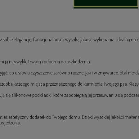
 sobie elegancję, funkcjonalność i wysoką jakość wykonania, idealną do 
i ją niezwykle trwałą i odporną na uszkodzenia.
ć, co ułatwia czyszczenie zarówno ręczne, jak i w zmywarce. Stal nierd
ozdobą każdego miejsca przeznaczonego do karmienia Twojego psa. Klasycz
 się silikonowe podkładki, które zapobiegają jej przesuwaniu się podczas
również estetyczny dodatek do Twojego domu. Dzięki wysokiej jakości mat
s jedzenia.