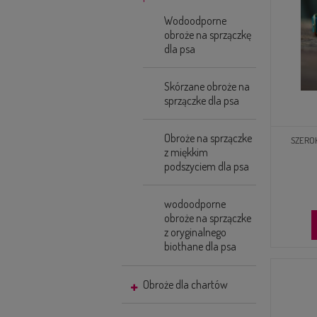
Wodoodporne
obroże na sprzączkę
dla psa
Skórzane obroże na
sprzączke dla psa
Obroże na sprzączke
SZERO
z miękkim
podszyciem dla psa
wodoodporne
obroże na sprzączke
z oryginalnego
biothane dla psa
Obroże dla chartów