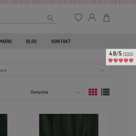
MARKI
BLOG
KONTAKT
4.9/5
(3253)
ierz)