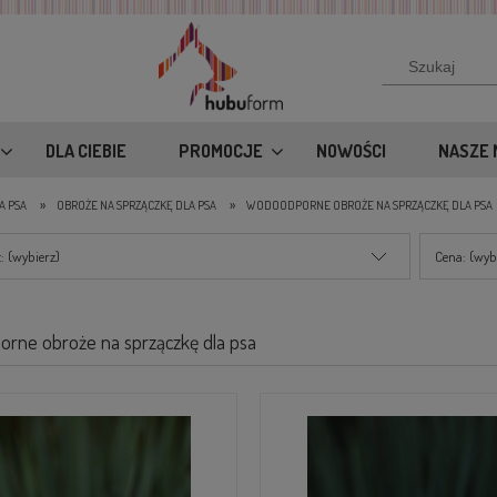
DLA CIEBIE
PROMOCJE
NOWOŚCI
NASZE 
»
»
A PSA
OBROŻE NA SPRZĄCZKĘ DLA PSA
WODOODPORNE OBROŻE NA SPRZĄCZKĘ DLA PSA
: (wybierz)
Cena: (wyb
rne obroże na sprzączkę dla psa