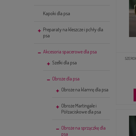
Kapoki dla psa
Preparaty na kleszcze i pchły dla
psa
Akcesoria spacerowe dla psa
SZERO
Szelki dla psa
Obroże dla psa
Obroże na klamrę dla psa
Obroże Martingale i
Półzaciskowe dla psa
Obroże na sprzączkę dla
psa