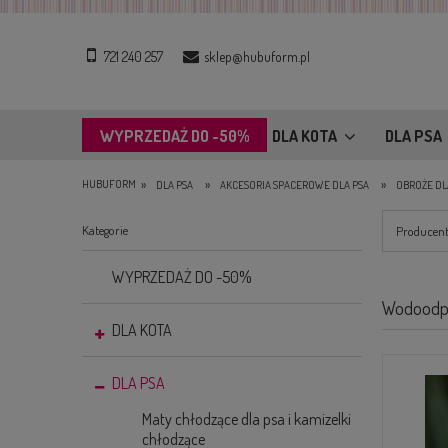
721 240 257
sklep@hubuform.pl
WYPRZEDAŻ DO -50%
DLA KOTA
DLA PSA
»
»
»
HUBUFORM
DLA PSA
AKCESORIA SPACEROWE DLA PSA
OBROŻE DL
Kategorie
Producent
WYPRZEDAŻ DO -50%
Wodoodpo
DLA KOTA
DLA PSA
Maty chłodzące dla psa i kamizelki
chłodzące