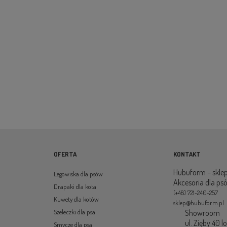
OFERTA
KONTAKT
Hubuform – sklep
Legowiska dla psów
Akcesoria dla ps
Drapaki dla kota
(+48) 721-240-257
Kuwety dla kotów
sklep@hubuform.pl
Showroom
Szeleczki dla psa
ul. Zięby 40 l
Smycze dla psa