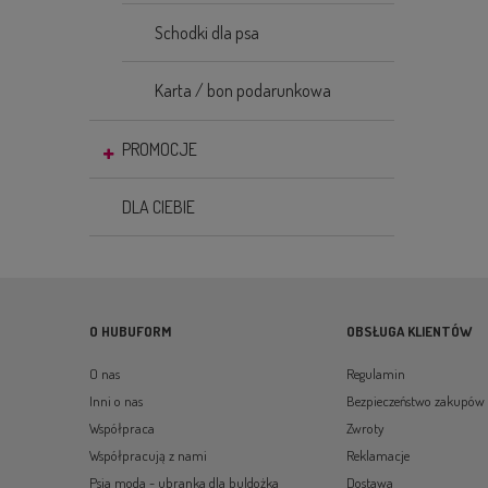
Schodki dla psa
Karta / bon podarunkowa
PROMOCJE
DLA CIEBIE
O HUBUFORM
OBSŁUGA KLIENTÓW
O nas
Regulamin
Inni o nas
Bezpieczeństwo zakupów
Współpraca
Zwroty
Współpracują z nami
Reklamacje
Psia moda - ubranka dla buldożka
Dostawa