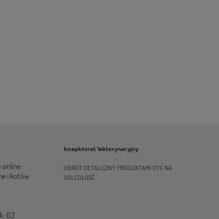
Insepktorat Weterynaryjny
 online
OBRÓT DETALICZNY PRODUKTAMI OTC NA
ów i kotów
ODLEGŁOŚĆ
ok. G3