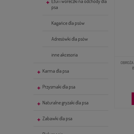
Etui i woreczki na odchody dla
psa
Kagańce dla psów
Adresówki dla psów
inne akcesoria
OBROŻA 
Karma dla psa
Przysmaki dla psa
Naturalne gryzaki dla psa
Zabawki dla psa