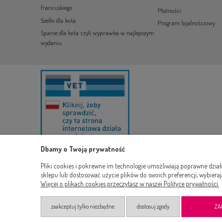
francuskiego
Płatności
Szelki dla kota
Program lojalnościowy
Spanie dla kota czyli wyprawka w najlepszym
wydaniu
Dbamy o Twoją prywatność
Pliki cookies i pokrewne im technologie umożliwiają poprawne dzia
sklepu lub dostosować użycie plików do swoich preferencji, wybieraj
Więcej o plikach cookies przeczytasz w naszej Polityce prywatności.
zaakceptuj tylko niezbędne
dostosuj zgody
ZA