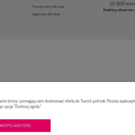
02-808 War
Transportery dla kota
Godziny otwarcia >
Legowiska dla kota
łanie strony i pomagają nam dostosować ofertę do Twoich potrzeb. Możesz zaakcepto
ąc opcję "Dostosuj zgody".
AKCEPTUJ WSZYSTKIE
2019-2024 Wszelkie prawa zastrzeżone ®
|
Realizacja
Onisoft
|
Shoper.pl