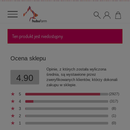
Ten produkt jest niedostępny.
Ocena sklepu
Opinie, z których została wyliczona
średnia, są wystawione przez
4.90
zweryfikowanych klientów, którzy dokonali
zakupu w sklepie.
5
(2927)
4
(317)
3
(8)
2
(1)
1
(0)