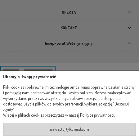
OFERTA
KONTAKT
Insepktorat Weterynaryjny
Dbamy o Twoją prywatność
Pliki cookies i pokrewne im technologie umożliwiają poprawne działanie strony
i pomagają nam dostosować ofertę do Twoich potrzeb. Możesz zaakceptować
wykorzystanie przez nas wszystkich tych plików i przejść do sklepu lub
dostosować użycie plików do swoich preferencji, wybierając opcję "Dostosuj
zgody".
Więcej o plikach cookies przeczytasz w naszej Polityce prywatności.
zaakceptuj tylko niezbędne