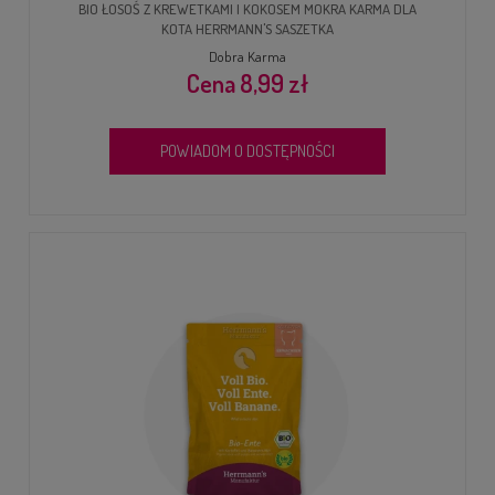
BIO ŁOSOŚ Z KREWETKAMI I KOKOSEM MOKRA KARMA DLA
KOTA HERRMANN'S SASZETKA
Dobra Karma
8,99 zł
POWIADOM O DOSTĘPNOŚCI