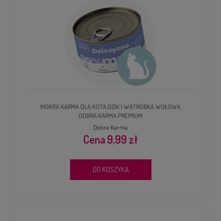
MOKRA KARMA DLA KOTA DZIK I WĄTRÓBKA WOŁOWA
DOBRA KARMA PREMIUM
Dobra Karma
9,99 zł
DO KOSZYKA