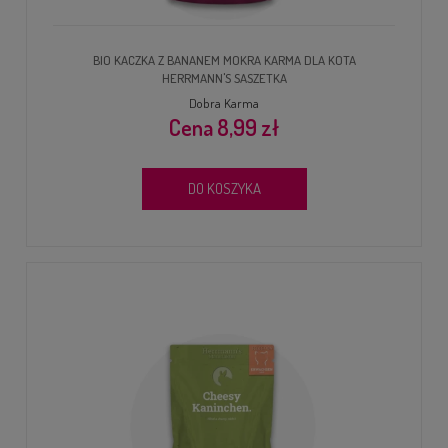
BIO KACZKA Z BANANEM MOKRA KARMA DLA KOTA
HERRMANN'S SASZETKA
Dobra Karma
8,99 zł
DO KOSZYKA