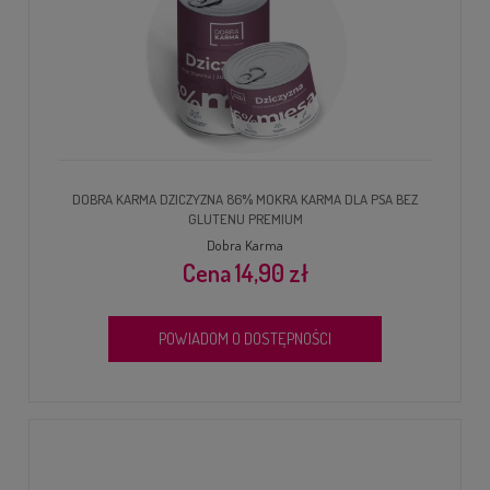
DOBRA KARMA DZICZYZNA 86% MOKRA KARMA DLA PSA BEZ
GLUTENU PREMIUM
Dobra Karma
14,90 zł
POWIADOM O DOSTĘPNOŚCI