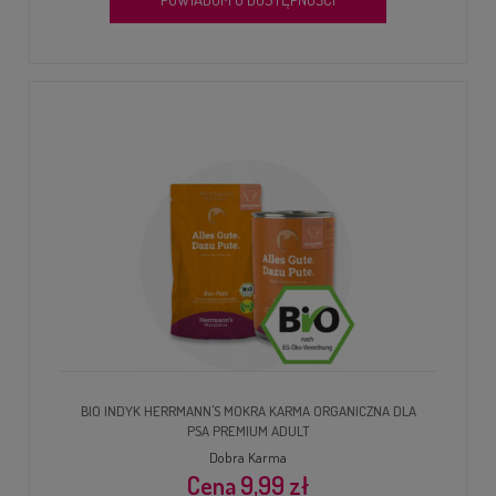
BIO INDYK HERRMANN'S MOKRA KARMA ORGANICZNA DLA
PSA PREMIUM ADULT
Dobra Karma
9,99 zł