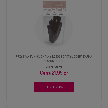
PRZYSMAK FUNKCJONALNY ŁOSOŚ I DAKTYL DOBRA KARMA
SUSZONE MIĘSO
Dobra Karma
21,99 zł
DO KOSZYKA