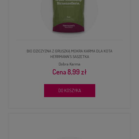
BIO DZICZYZNA Z GRUSZKĄ MOKRA KARMA DLA KOTA
HERRMANN'S SASZETKA
Dobra Karma
8,99 zł
DO KOSZYKA