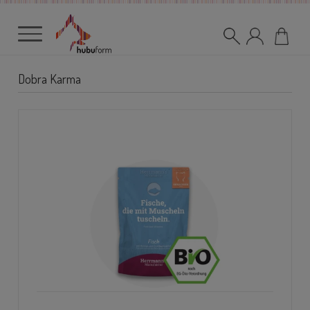
Dobra Karma