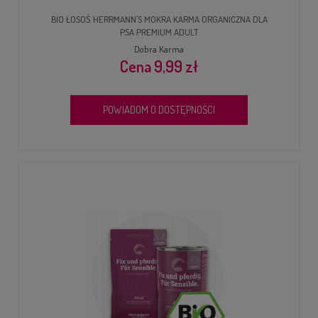
BIO ŁOSOŚ HERRMANN'S MOKRA KARMA ORGANICZNA DLA
PSA PREMIUM ADULT
Dobra Karma
9,99 zł
POWIADOM O DOSTĘPNOŚCI