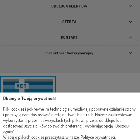
OBSŁUGA KLIENTÓW
OFERTA
KONTAKT
Insepktorat Weterynaryjny
Dbamy o Twoją prywatność
Pliki cookies i pokrewne im technologie umożliwiają poprawne działanie strony
i pomagają nam dostosować ofertę do Twoich potrzeb. Możesz zaakceptować
wykorzystanie przez nas wszystkich tych plików i przejść do sklepu lub
dostosować użycie plików do swoich preferencji, wybierając opcję "Dostosuj
zgody".
Więcej o plikach cookies przeczytasz w naszej Polityce prywatności.