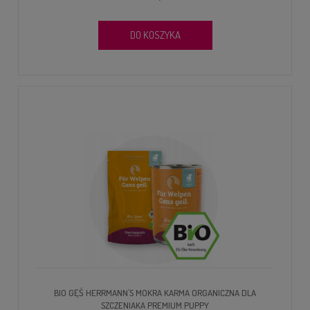
DO KOSZYKA
BIO GĘŚ HERRMANN'S MOKRA KARMA ORGANICZNA DLA
SZCZENIAKA PREMIUM PUPPY