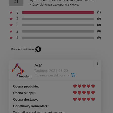
5
którzy dokonali zakupu w sklepie.
5
(1)
4
(0)
3
(0)
2
(0)
1
(0)
AgM
Dodano: 2021-03-20
Opinia zweryfikowana
Ocena produktu:
Ocena sklepu:
Ocena dostawy:
Dodatkowy komentarz:
Wszystko zgodnie z oczekiwaniami.