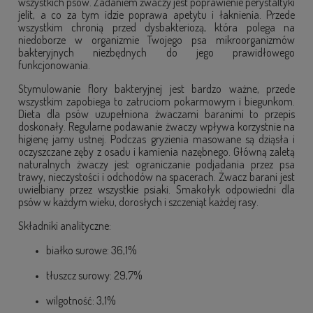
wszystkich psów. Zadaniem żwaczy jest poprawienie perystaltyki
jelit, a co za tym idzie poprawa apetytu i łaknienia. Przede
wszystkim chronią przed dysbakteriozą, która polega na
niedoborze w organizmie Twojego psa mikroorganizmów
bakteryjnych niezbędnych do jego prawidłowego
funkcjonowania.
Stymulowanie flory bakteryjnej jest bardzo ważne, przede
wszystkim zapobiega to zatruciom pokarmowym i biegunkom.
Dieta dla psów uzupełniona żwaczami baranimi to przepis
doskonały. Regularne podawanie żwaczy wpływa korzystnie na
higienę jamy ustnej. Podczas gryzienia masowane są dziąsła i
oczyszczane zęby z osadu i kamienia nazębnego. Główną zaletą
naturalnych żwaczy jest ograniczanie podjadania przez psa
trawy, nieczystości i odchodów na spacerach. Żwacz barani jest
uwielbiany przez wszystkie psiaki. Smakołyk odpowiedni dla
psów w każdym wieku, dorosłych i szczeniąt każdej rasy.
Składniki analityczne:
białko surowe: 36,1%
tłuszcz surowy: 29,7%
wilgotność: 3,1%