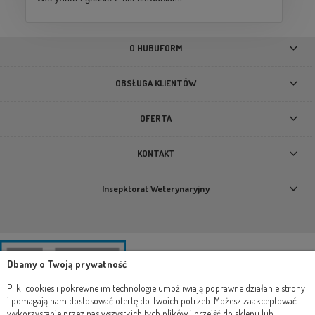
O HUBUFORM
OBSŁUGA KLIENTÓW
OFERTA
KONTAKT
Insepktorat Weterynaryjny
Dbamy o Twoją prywatność
Pliki cookies i pokrewne im technologie umożliwiają poprawne działanie strony
i pomagają nam dostosować ofertę do Twoich potrzeb. Możesz zaakceptować
wykorzystanie przez nas wszystkich tych plików i przejść do sklepu lub