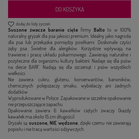
DO KOSZYKA
dodaj do listy życzeń
Suszone żwacze baranie cięte
firmy
Balto
to w 100%
naturalny gryzak dla psa jakości premium. Idealny jako nagroda
dla psa lub przekąska pomiędzy posiłkami. Doskonale czyści
zęby psa. Świetne dla alergików. Korzystnie wpływają na
trawienie i pracę układu pokarmowego. Zawierają naturalne i
pożyteczne dla organizmu kultury bakterii. Nadaje się dla psów
na diecie
BARF
. Nadają się dla szczeniąt i psów wszystkich
wielkości.
Nie zawiera cukru, glutenu, konserwantów, barwników,
chemicznych polepszaczy smaku, wybielaczy ani żadnych
dodatków.
Wyprodukowane w Polsce. Zapakowane w szczelne opakowanie
nie przepuszczające zapachu.
Opakowanie zawiera 6 kawałków ciętych żwaczy (każdy
kawałek ma około 15 cm długości).
Gryzaki są
suszone, NIE wędzone
, dzięki czemu nie zawierają
popiołu i nie tracą wartości odżywczych.