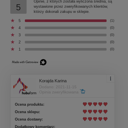
Opinie, z których została wyliczona średnia, są
5
wystawione przez zweryfikowanych klientów,
którzy dokonali zakupu w sklepie.
5
(1)
4
(0)
3
(0)
2
(0)
1
(0)
Korajda Karina
Dodano: 2021-11-15
Opinia zweryfikowana
Ocena produktu:
Ocena sklepu:
Ocena dostawy:
Dodatkowy komentarz: