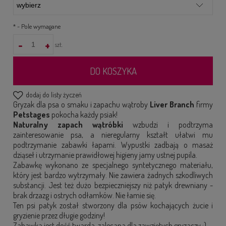
*
- Pole wymagane
-
+
szt.
DO KOSZYKA
dodaj do listy życzeń
Gryzak dla psa o smaku i zapachu wątroby
Liver Branch
firmy
Petstages
pokocha każdy psiak!
Naturalny zapach
wątróbki
wzbudzi i podtrzyma
zainteresowanie psa, a nieregularny kształt ułatwi mu
podtrzymanie zabawki łapami. Wypustki zadbają o masaż
dziąseł i utrzymanie prawidłowej higieny jamy ustnej pupila.
Zabawkę wykonano ze specjalnego syntetycznego materiału,
który jest bardzo wytrzymały. Nie zawiera żadnych szkodliwych
substancji. Jest też dużo bezpieczniejszy niż patyk drewniany -
brak drzazg i ostrych odłamków. Nie łamie się.
Ten psi patyk został stworzony dla psów kochających żucie i
gryzienie przez długie godziny!
Zabawka jest dość twarda, zalecana dla zawziętych gryzaczy ;)