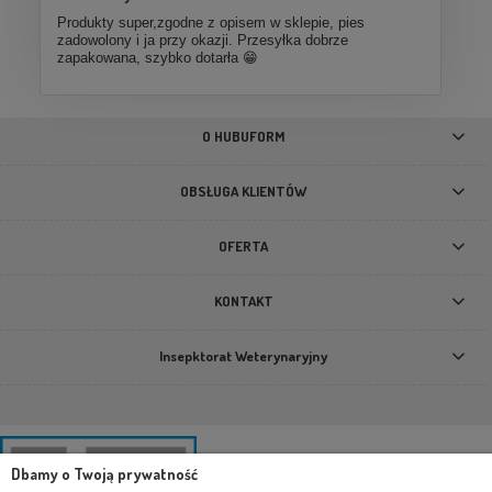
Produkty super,zgodne z opisem w sklepie, pies
zadowolony i ja przy okazji. Przesyłka dobrze
zapakowana, szybko dotarła 😁
O HUBUFORM
OBSŁUGA KLIENTÓW
OFERTA
KONTAKT
Insepktorat Weterynaryjny
Dbamy o Twoją prywatność