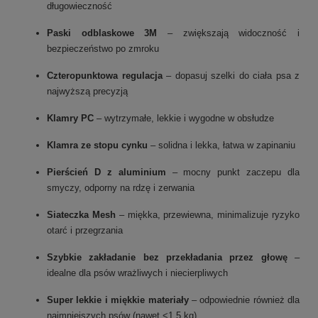
długowieczność
Paski odblaskowe 3M
– zwiększają widoczność i
bezpieczeństwo po zmroku
Czteropunktowa regulacja
– dopasuj szelki do ciała psa z
najwyższą precyzją
Klamry PC
– wytrzymałe, lekkie i wygodne w obsłudze
Klamra ze stopu cynku
– solidna i lekka, łatwa w zapinaniu
Pierścień D z aluminium
– mocny punkt zaczepu dla
smyczy, odporny na rdzę i zerwania
Siateczka Mesh
– miękka, przewiewna, minimalizuje ryzyko
otarć i przegrzania
Szybkie zakładanie bez przekładania przez głowę
–
idealne dla psów wrażliwych i niecierpliwych
Super lekkie i miękkie materiały
– odpowiednie również dla
najmniejszych psów (nawet <1,5 kg)