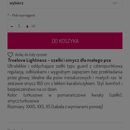
*
- Pole wymagane
-
+
szt.
DO KOSZYKA
dodaj do listy życzeń
Truelove Lightness – szelki i smycz dla małego psa
Ultralekkie i oddychające szelki typu guard z czteropunktową
regulacją, odblaskami i wygodnym zapięciem bez przekładania
przez głowę. Idealne dla psów miniaturowych i małych ras. W
zestawie smycz 180 cm z lekkim karabińczykiem. Styl, komfort i
bezpieczeństwo na co dzień.
Kolor: turkusowe w pomarańczowe kwiaty (szelki),
smycz turkusowa
Rozmiary: XXXS, XXS, XS (tabela z wymiarami poniżej)