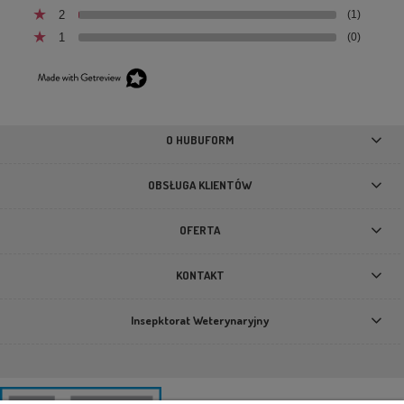
2
(1)
1
(0)
Szelki ocieplane dla psa LEAF brązowe Bowl & Bone
Republic
139,90 zł
O HUBUFORM
DO KOSZYKA
OBSŁUGA KLIENTÓW
OFERTA
KONTAKT
Insepktorat Weterynaryjny