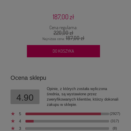
P
187,00 zł
Cena regularna:
220,00 zł
187,00 zł
Najniższa cena:
DO KOSZYKA
Ocena sklepu
Opinie, z których została wyliczona
średnia, są wystawione przez
4.90
zweryfikowanych klientów, którzy dokonali
zakupu w sklepie.
5
(2927)
4
(317)
3
(8)