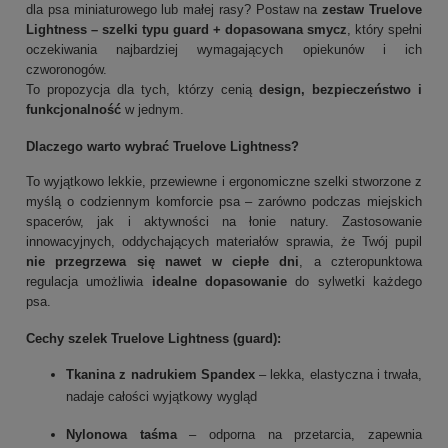
dla psa miniaturowego lub małej rasy? Postaw na
zestaw Truelove
Lightness – szelki typu guard + dopasowana smycz
, który spełni
oczekiwania najbardziej wymagających opiekunów i ich
czworonogów.
To propozycja dla tych, którzy cenią
design, bezpieczeństwo i
funkcjonalność
w jednym.
Dlaczego warto wybrać Truelove Lightness?
To wyjątkowo lekkie, przewiewne i ergonomiczne szelki stworzone z
myślą o codziennym komforcie psa – zarówno podczas miejskich
spacerów, jak i aktywności na łonie natury. Zastosowanie
innowacyjnych, oddychających materiałów sprawia, że Twój pupil
nie przegrzewa się nawet w ciepłe dni
, a czteropunktowa
regulacja umożliwia
idealne dopasowanie
do sylwetki każdego
psa.
Cechy szelek Truelove Lightness (guard):
Tkanina z nadrukiem Spandex
– lekka, elastyczna i trwała,
nadaje całości wyjątkowy wygląd
Nylonowa taśma
– odporna na przetarcia, zapewnia