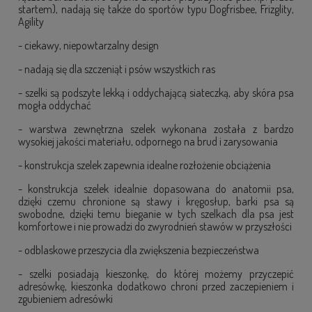
startem), nadają się także do sportów typu Dogfrisbee, Frizglity,
Agility
- ciekawy, niepowtarzalny design
- nadają się dla szczeniąt i psów wszystkich ras
- szelki są podszyte lekką i oddychającą siateczką, aby skóra psa
mogła oddychać
- warstwa zewnętrzna szelek wykonana została z bardzo
wysokiej jakości materiału, odpornego na brud i zarysowania
- konstrukcja szelek zapewnia idealne rozłożenie obciążenia
- konstrukcja szelek idealnie dopasowana do anatomii psa,
dzięki czemu chronione są stawy i kręgosłup, barki psa są
swobodne, dzięki temu bieganie w tych szelkach dla psa jest
komfortowe i nie prowadzi do zwyrodnień stawów w przyszłości
- odblaskowe przeszycia dla zwiększenia bezpieczeństwa
- szelki posiadają kieszonkę, do której możemy przyczepić
adresówkę, kieszonka dodatkowo chroni przed zaczepieniem i
zgubieniem adresówki