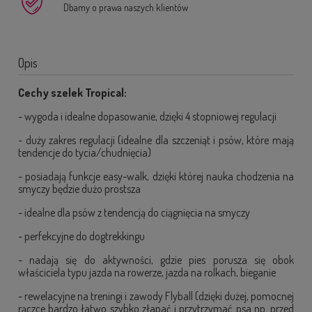
Dbamy o prawa naszych klientów
Opis
Cechy szelek Tropical:
- wygoda i idealne dopasowanie, dzięki 4 stopniowej regulacji
- duży zakres regulacji (idealne dla szczeniąt i psów, które mają
tendencje do tycia/chudnięcia)
- posiadają funkcje easy-walk, dzięki której nauka chodzenia na
smyczy będzie dużo prostsza
- idealne dla psów z tendencją do ciągnięcia na smyczy
- perfekcyjne do dogtrekkingu
- nadają się do aktywności, gdzie pies porusza się obok
właściciela typu jazda na rowerze, jazda na rolkach, bieganie
- rewelacyjne na treningi i zawody Flyball (dzięki dużej, pomocnej
rączce bardzo łatwo szybko złapać i przytrzymać psa np. przed