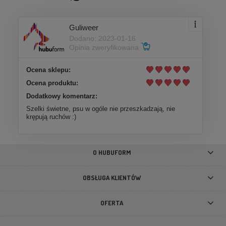
199,00 zł
Guliweer
Dodano: 2023-01-16
DO KOSZYKA
Opinia zweryfikowana
Ocena sklepu:
Ocena produktu:
Dodatkowy komentarz:
Szelki świetne, psu w ogóle nie przeszkadzają, nie
krępują ruchów :)
O HUBUFORM
OBSŁUGA KLIENTÓW
OFERTA