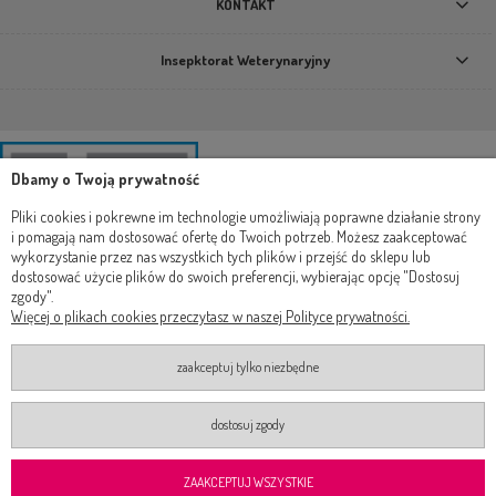
KONTAKT
Insepktorat Weterynaryjny
Dbamy o Twoją prywatność
Pliki cookies i pokrewne im technologie umożliwiają poprawne działanie strony
i pomagają nam dostosować ofertę do Twoich potrzeb. Możesz zaakceptować
wykorzystanie przez nas wszystkich tych plików i przejść do sklepu lub
dostosować użycie plików do swoich preferencji, wybierając opcję "Dostosuj
zgody".
Więcej o plikach cookies przeczytasz w naszej Polityce prywatności.
zaakceptuj tylko niezbędne
dostosuj zgody
2019-2024 Wszelkie prawa zastrzeżone ®
Realizacja
Onisoft
Shoper.pl
ZAAKCEPTUJ WSZYSTKIE