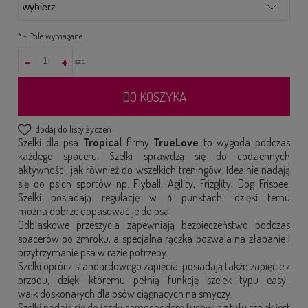
*
- Pole wymagane
-
+
szt.
DO KOSZYKA
dodaj do listy życzeń
Szelki dla psa
Tropical
firmy
TrueLove
to wygoda podczas
każdego spaceru. Szelki sprawdzą się do codziennych
aktywności, jak również do wszelkich treningów. Idealnie nadają
się do psich sportów np. Flyball, Agility, Frizglity, Dog Frisbee.
Szelki posiadają regulację w 4 punktach, dzięki temu
można dobrze dopasować je do psa.
Odblaskowe przeszycia zapewniają bezpieczeństwo podczas
spacerów po zmroku, a specjalna rączka pozwala na złapanie i
przytrzymanie psa w razie potrzeby.
Szelki oprócz standardowego zapięcia, posiadają także zapięcie z
przodu, dzięki któremu pełnią funkcję szelek typu easy-
walk doskonałych dla psów ciągnących na smyczy.
Szelki nadają się do jazdy samochodem (uchwyt z tyłu szelek jest