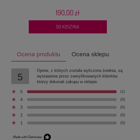
190,00 zł
DO KOSZYKA
Ocena produktu
Ocena sklepu
Opinie, z których została wyliczona średnia, są
5
wystawione przez zweryfikowanych klientów,
którzy dokonali zakupu w sklepie.
5
(1)
4
(0)
3
(0)
2
(0)
1
(0)
Szelki dla psa TrueLove Front Line PREMIUM Fioletowe