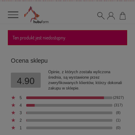
Ten produkt jest niedostępny.
Ocena sklepu
Opinie, z których została wyliczona
średnia, są wystawione przez
4.90
zweryfikowanych klientów, którzy dokonali
zakupu w sklepie.
5
(2927)
4
(317)
3
(8)
2
(1)
1
(0)