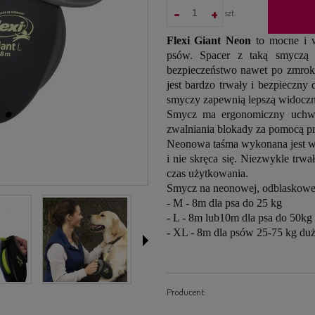
-
+
szt.
Flexi Giant Neon
to mocne i w
psów. Spacer z taką smyczą
bezpieczeństwo nawet po zmroku
jest bardzo trwały i bezpieczny
smyczy zapewnią lepszą widoczn
Smycz ma ergonomiczny uchwy
zwalniania blokady za pomocą pr
Neonowa taśma wykonana jest w n
i nie skręca się. Niezwykle trw
czas użytkowania.
Smycz na neonowej, odblaskowej
- M - 8m dla psa do 25 kg
- L - 8m lub10m dla psa do 50kg
- XL - 8m dla psów 25-75 kg duż
Producent: