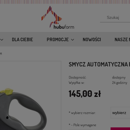
DLA CIEBIE
PROMOCJE
NOWOŚCI
NASZE 
8M
SMYCZ AUTOMATYCZNA F
Dostępność:
dostępny
Wysyłka w:
24 godziny
145,00 zł
*
wybierz rozmiar:
*
- Pole wymagane