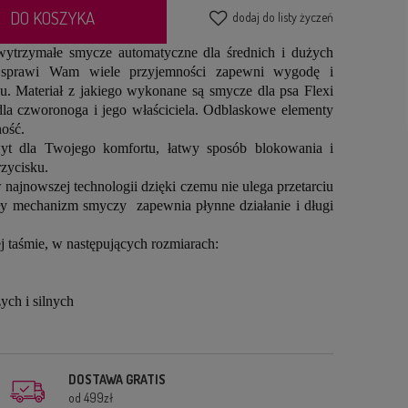
DO KOSZYKA
dodaj do listy życzeń
ytrzymałe smycze automatyczne dla średnich i dużych
 sprawi Wam wiele przyjemności zapewni wygodę i
. Materiał z jakiego wykonane są smycze dla psa Flexi
 dla czworonoga i jego właściciela. Odblaskowe elementy
ość.
t dla Twojego komfortu, łatwy sposób blokowania i
zycisku.
ajnowszej technologii dzięki czemu nie ulega przetarciu
ały mechanizm smyczy zapewnia płynne działanie i długi
 taśmie, w następujących rozmiarach:
ych i silnych
DOSTAWA GRATIS
od 499zł