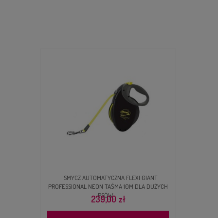
SMYCZ AUTOMATYCZNA FLEXI GIANT
PROFESSIONAL NEON TAŚMA 10M DLA DUŻYCH
PSÓW
239,00 zł