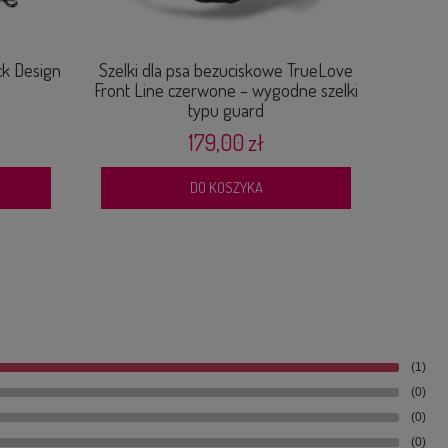
ck Design
Szelki dla psa bezuciskowe TrueLove
Smycz a
Front Line czerwone – wygodne szelki
z poj
typu guard
179,00 zł
DO KOSZYKA
(1)
(0)
(0)
(0)