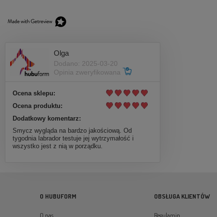
Olga
Oddychające buty dla psa Boho Truelove
Dodano: 2025-03-20
4szt lawendowe
Opinia zweryfikowana
199,00 zł
Ocena sklepu:
Ocena produktu:
DO KOSZYKA
Dodatkowy komentarz:
Smycz wygląda na bardzo jakościową. Od
tygodnia labrador testuje jej wytrzymałość i
wszystko jest z nią w porządku.
O HUBUFORM
OBSŁUGA KLIENTÓW
O nas
Regulamin