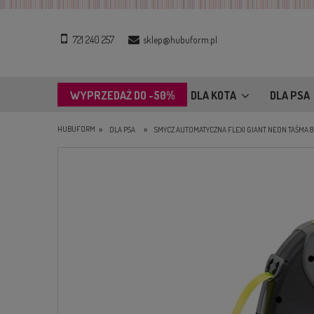
721 240 257
sklep@hubuform.pl
WYPRZEDAŻ DO -50%
DLA KOTA
DLA PSA
»
»
HUBUFORM
DLA PSA
SMYCZ AUTOMATYCZNA FLEXI GIANT NEON TAŚMA 