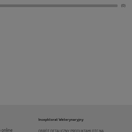
(0)
Insepktorat Weterynaryjny
 online
OBRÓT DETALICZNY PRODUKTAMI OTC NA