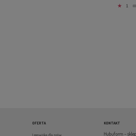
1
OFERTA
KONTAKT
Hubuform – sklep
Legowiska dla psów