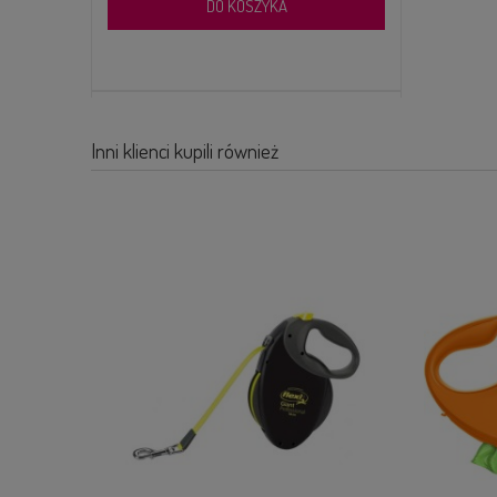
DO KOSZYKA
Inni klienci kupili również
SMYCZ AUTOMATYCZNA FLEXI GIANT BLACK
TAŚMA L 8M DLA PSÓW DO 50KG
165,00 zł
POWIADOM O DOSTĘPNOŚCI