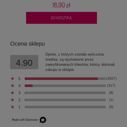
18,90 zł
DO KOSZYKA
Ocena sklepu
Opinie, z których została wyliczona
średnia, są wystawione przez
4.90
zweryfikowanych klientów, którzy dokonali
zakupu w sklepie.
5
(2927)
4
(317)
3
(8)
2
(1)
1
(0)
Mokra karma dla psa Kaczka z warzywami 200g CHEF
PREMIUM Syta Micha monoprotein