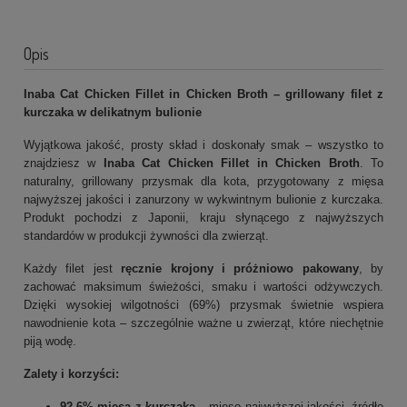
Opis
Inaba Cat Chicken Fillet in Chicken Broth – grillowany filet z
kurczaka w delikatnym bulionie
Wyjątkowa jakość, prosty skład i doskonały smak – wszystko to
znajdziesz w
Inaba Cat Chicken Fillet in Chicken Broth
. To
naturalny, grillowany przysmak dla kota, przygotowany z mięsa
najwyższej jakości i zanurzony w wykwintnym bulionie z kurczaka.
Produkt pochodzi z Japonii, kraju słynącego z najwyższych
standardów w produkcji żywności dla zwierząt.
Każdy filet jest
ręcznie krojony i próżniowo pakowany
, by
zachować maksimum świeżości, smaku i wartości odżywczych.
Dzięki wysokiej wilgotności (69%) przysmak świetnie wspiera
nawodnienie kota – szczególnie ważne u zwierząt, które niechętnie
piją wodę.
Zalety i korzyści:
92,6% mięsa z kurczaka
– mięso najwyższej jakości, źródło