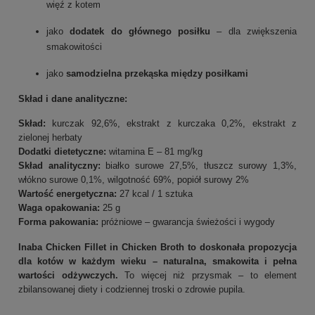
więź z kotem
jako
dodatek do głównego posiłku
– dla zwiększenia
smakowitości
jako
samodzielna przekąska między posiłkami
Skład i dane analityczne:
Skład:
kurczak 92,6%, ekstrakt z kurczaka 0,2%, ekstrakt z
zielonej herbaty
Dodatki dietetyczne:
witamina E – 81 mg/kg
Skład analityczny:
białko surowe 27,5%, tłuszcz surowy 1,3%,
włókno surowe 0,1%, wilgotność 69%, popiół surowy 2%
Wartość energetyczna:
27 kcal / 1 sztuka
Waga opakowania:
25 g
Forma pakowania:
próżniowe – gwarancja świeżości i wygody
Inaba Chicken Fillet in Chicken Broth to doskonała propozycja
dla kotów w każdym wieku – naturalna, smakowita i pełna
wartości odżywczych.
To więcej niż przysmak – to element
zbilansowanej diety i codziennej troski o zdrowie pupila.