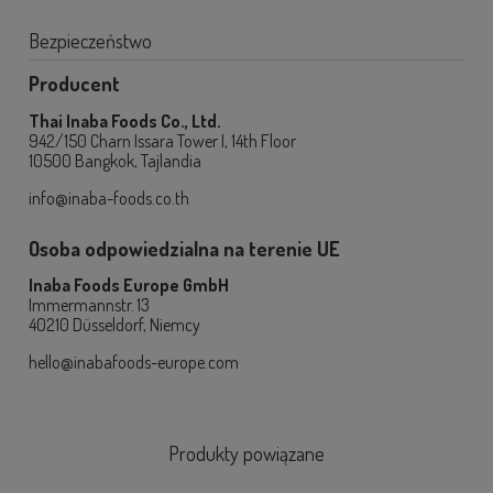
Bezpieczeństwo
Producent
Thai Inaba Foods Co., Ltd.
942/150 Charn Issara Tower I, 14th Floor
10500 Bangkok, Tajlandia
info@inaba-foods.co.th
Osoba odpowiedzialna na terenie UE
Inaba Foods Europe GmbH
Immermannstr. 13
40210 Düsseldorf, Niemcy
hello@inabafoods-europe.com
Produkty powiązane