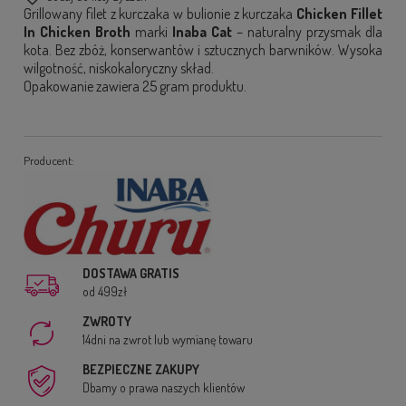
Grillowany filet z kurczaka w bulionie z kurczaka
Chicken Fillet
In Chicken Broth
marki
Inaba Cat
– naturalny przysmak dla
kota. Bez zbóż, konserwantów i sztucznych barwników. Wysoka
wilgotność, niskokaloryczny skład.
Opakowanie zawiera 25 gram produktu.
Producent:
DOSTAWA GRATIS
od 499zł
ZWROTY
14dni na zwrot lub wymianę towaru
BEZPIECZNE ZAKUPY
Dbamy o prawa naszych klientów