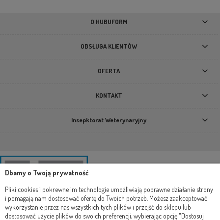
9,90 zł
O HUBUFORM
DO KOSZYKA
OBSŁUGA KLIENTÓW
OFERTA
KONTAKT
Insepktorat Weterynaryjny
Dbamy o Twoją prywatność
Pliki cookies i pokrewne im technologie umożliwiają poprawne działanie strony
i pomagają nam dostosować ofertę do Twoich potrzeb. Możesz zaakceptować
wykorzystanie przez nas wszystkich tych plików i przejść do sklepu lub
dostosować użycie plików do swoich preferencji, wybierając opcję "Dostosuj