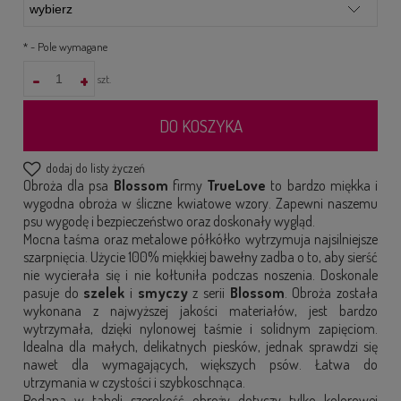
*
- Pole wymagane
-
+
szt.
DO KOSZYKA
dodaj do listy życzeń
Obroża dla psa
Blossom
firmy
TrueLove
to bardzo miękka i
wygodna obroża w śliczne kwiatowe wzory. Zapewni naszemu
psu wygodę i bezpieczeństwo oraz doskonały wygląd.
Mocna taśma oraz metalowe półkółko wytrzymuja najsilniejsze
szarpnięcia. Użycie 100% miękkiej bawełny zadba o to, aby sierść
nie wycierała się i nie kołtuniła podczas noszenia. Doskonale
pasuje do
szelek
i
smyczy
z serii
Blossom
. Obroża została
wykonana z najwyższej jakości materiałów, jest bardzo
wytrzymała, dzięki nylonowej taśmie i solidnym zapięciom.
Idealna dla małych, delikatnych piesków, jednak sprawdzi się
nawet dla wymagających, większych psów. Łatwa do
utrzymania w czystości i szybkoschnąca.
Podana w tabeli szerokość obroży dotyczy tylko kolorowej