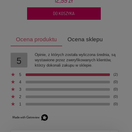
DO KOSZYKA
Ocena produktu
Ocena sklepu
Opinie, z których została wyliczona średnia, są
5
wystawione przez zweryfikowanych klientów,
którzy dokonali zakupu w sklepie.
5
(2)
4
(0)
3
(0)
2
(0)
1
(0)
Mubo Pet Ear Wipes 80 szt. – płatki do czyszczenia
uszu psa i kota