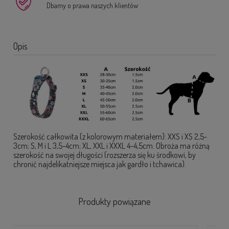
Dbamy o prawa naszych klientów
Opis
Szerokość całkowita (z kolorowym materiałem): XXS i XS 2,5-
3cm; S, M i L 3,5-4cm; XL, XXL i XXXL 4-4,5cm. Obroża ma różną
szerokość na swojej długości (rozszerza się ku środkowi, by
chronić najdelikatniejsze miejsca jak gardło i tchawica).
Produkty powiązane