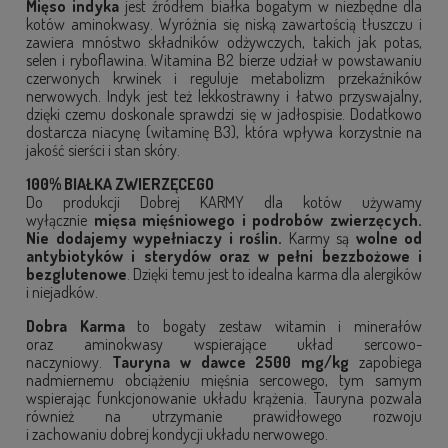
Mięso indyka
jest źródłem białka bogatym w niezbędne dla
kotów aminokwasy. Wyróżnia się niską zawartością tłuszczu i
zawiera mnóstwo składników odżywczych, takich jak
potas,
selen i ryboflawina. Witamina B2 bierze udział w powstawaniu
czerwonych krwinek i reguluje metabolizm przekaźników
nerwowych. Indyk jest też lekkostrawny i łatwo przyswajalny,
dzięki czemu doskonale sprawdzi się w jadłospisie. Dodatkowo
dostarcza niacynę (witaminę B3), która wpływa korzystnie na
jakość sierści i stan skóry.
100% BIAŁKA ZWIERZĘCEGO
Do produkcji Dobrej KARMY dla kotów używamy
wyłącznie
mięsa mięśniowego i podrobów zwierzęcych.
Nie dodajemy wypełniaczy i roślin.
Karmy są
wolne od
antybiotyków i sterydów oraz w pełni bezzbożowe i
bezglutenowe
. Dzięki temu jest to idealna karma dla alergików
i niejadków.
Dobra Karma
to bogaty zestaw witamin i minerałów
oraz aminokwasy wspierające układ sercowo-
naczyniowy.
Tauryna w dawce 2500 mg/kg
zapobiega
nadmiernemu obciążeniu mięśnia sercowego, tym samym
wspierając funkcjonowanie układu krążenia. Tauryna pozwala
również na utrzymanie prawidłowego rozwoju
i zachowaniu dobrej kondycji układu nerwowego.