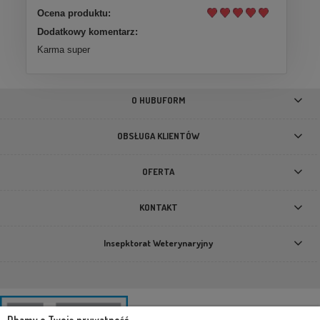
Ocena produktu:
Dodatkowy komentarz:
Karma super
O HUBUFORM
OBSŁUGA KLIENTÓW
OFERTA
KONTAKT
Insepktorat Weterynaryjny
Dbamy o Twoją prywatność