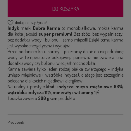
DO KOSZYKA
dodaj do listy życzeń
Indyk
marki
Dobra Karma
to monobiałkowa, mokra karma
dla kota jakości
super premium
! Bez zbóż, bez wypełniaczy,
bez dodatku wody i bulionu - samo mięso!!! Dzięki temu karma
jest wysokoenergetyczna i wydajna.
Przed podaniem kotu karmy – polecamy dolać do niej odrobinę
wody w temperaturze pokojowej, ponieważ nie zawiera ona
dodatku wody czy bulionu, więc jest mocno zbita.
Karma zawiera tylko jeden rodzaj białka zwierzęcego - indyka
(mięso mięśniowe + wątróbka indycza), dlatego jest szczególnie
polecana dla kocich niejadków i alergików.
Naturalny i prosty
skład: indycze mięso mięśniowe 88%,
wątróbka indycza 11%, minerały i witaminy 1%
1 puszka zawiera
300 gram
produktu.
Producent: