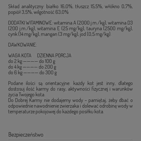
Skład analityczny: białko 16,0%, tłuszcz 15,5%, włókno 0,7%,
popiół 3,5%, wilgotność 63,0%
DODATKI WITAMINOWE: witamina A (2000 j.m./kg), witamina D3
(200 j.m./kg), witamina E (25 mg/kg), tauryna (2500 mg/kg),
cynk (14 mg/kg), mangan (3 mg/kg), jod (0,5 mg/kg).
DAWKOWANIE:
WAGA KOTA DZIENNA PORCJA
do 2 kg ———— do 100 g
do 4 kg ———— do 200 g
do 6 kg ———— do 300 g
Podane ilości są orientacyjne: każdy kot jest inny, dlatego
dostosuj ilość karmy do rasy, aktywności fizycznej i warunków
życia Twojego kota.
Do Dobrej Karmy nie dodajemy wody – pamiętaj, żeby dbać o
odpowiednie nawodnienie zwierzaka i dolewać odrobinę wody w
temperaturze pokojowej do każdego posiłku kota.
Bezpieczeństwo