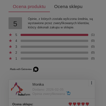
Ocena produktu
Ocena sklepu
Opinie, z których została wyliczona średnia, są
5
wystawione przez zweryfikowanych klientów,
którzy dokonali zakupu w sklepie.
5
(1)
4
(0)
3
(0)
2
(0)
1
(0)
Kaganiec fizjologiczny dla psa Classic Baskerville z
wkładką przeciwko zjadaniu śmieci
40,00 zł
Monika
Dodano: 2026-02-05
DO KOSZYKA
Opinia zweryfikowana
Ocena sklepu: