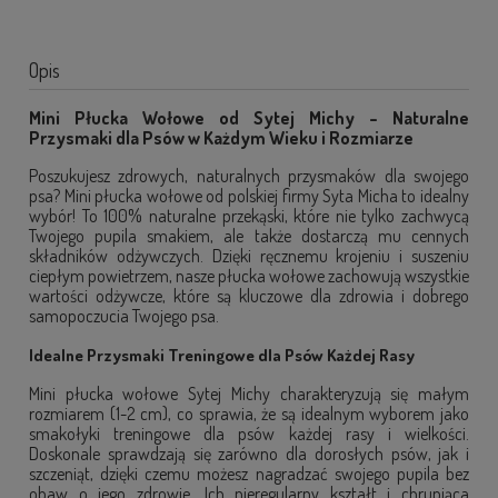
Opis
Mini Płucka Wołowe od Sytej Michy – Naturalne
Przysmaki dla Psów w Każdym Wieku i Rozmiarze
Poszukujesz zdrowych, naturalnych przysmaków dla swojego
psa? Mini płucka wołowe od polskiej firmy Syta Micha to idealny
wybór! To 100% naturalne przekąski, które nie tylko zachwycą
Twojego pupila smakiem, ale także dostarczą mu cennych
składników odżywczych. Dzięki ręcznemu krojeniu i suszeniu
ciepłym powietrzem, nasze płucka wołowe zachowują wszystkie
wartości odżywcze, które są kluczowe dla zdrowia i dobrego
samopoczucia Twojego psa.
Idealne Przysmaki Treningowe dla Psów Każdej Rasy
Mini płucka wołowe Sytej Michy charakteryzują się małym
rozmiarem (1-2 cm), co sprawia, że są idealnym wyborem jako
smakołyki treningowe dla psów każdej rasy i wielkości.
Doskonale sprawdzają się zarówno dla dorosłych psów, jak i
szczeniąt, dzięki czemu możesz nagradzać swojego pupila bez
obaw o jego zdrowie. Ich nieregularny kształt i chrupiąca