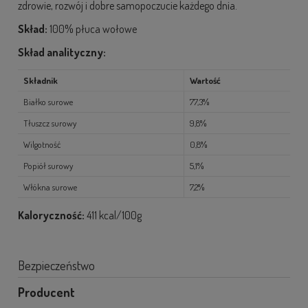
zdrowie, rozwój i dobre samopoczucie każdego dnia.
Skład:
100% płuca wołowe
Skład analityczny:
Składnik
Wartość
Białko surowe
77,3%
Tłuszcz surowy
9,8%
Wilgotność
0,8%
Popiół surowy
5,1%
Włókna surowe
7,2%
Kaloryczność:
411 kcal/100g
Bezpieczeństwo
Producent