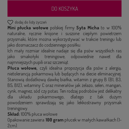
DO KOSZYKA
dodaj do listy życzeń
Mini płucka wołowe
polskiej firmy
Syta Micha
to w 100%
naturalne, ręcznie krojone i suszone ciepłym powietrzem
przysmaki, które można wykorzystywać w trakcie treningu lub
jako dosmaczacz do codziennego posiłku.
Ich mały rozmiar idealnie nadaje się dla psów wszystkich ras
jako smakołyki treningowe, odpowiednie nawet dla
najmniejszych pupili oraz szczeniąt.
Płuca wołowe,
czyli idealna propozycja dla psów z alergią,
nietolerancją pokarmową lub będących na diecie eliminacyjnej.
Stanowią dodatkową dawkę białka, witamin z grupy B (B1, B3,
B5, B12), witaminy C oraz minerałów jak żelazo, selen, mangan,
cynk, magnez, sód czy potas. Ten rodzaj podrobów jest delikatny
dla układu pokarmowego, dlatego z tak dużym
powodzeniem sprawdzają się jako lekkostrawny przysmak
treningowy.
Skład:
100% płuca wołowe
Opakowanie zawiera
100 gram
płucek w małych kawałkach (1-
2cm).