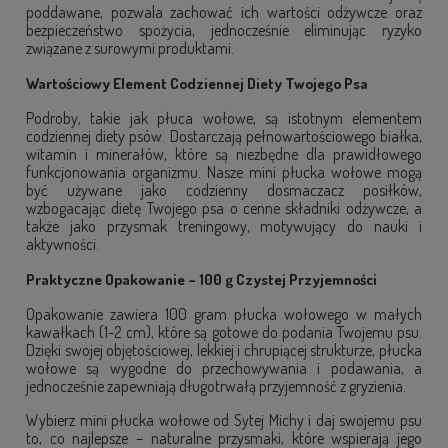
poddawane, pozwala zachować ich wartości odżywcze oraz
bezpieczeństwo spożycia, jednocześnie eliminując ryzyko
związane z surowymi produktami.
Wartościowy Element Codziennej Diety Twojego Psa
Podroby, takie jak płuca wołowe, są istotnym elementem
codziennej diety psów. Dostarczają pełnowartościowego białka,
witamin i minerałów, które są niezbędne dla prawidłowego
funkcjonowania organizmu. Nasze mini płucka wołowe mogą
być używane jako codzienny dosmaczacz posiłków,
wzbogacając dietę Twojego psa o cenne składniki odżywcze, a
także jako przysmak treningowy, motywujący do nauki i
aktywności.
Praktyczne Opakowanie – 100 g Czystej Przyjemności
Opakowanie zawiera 100 gram płucka wołowego w małych
kawałkach (1-2 cm), które są gotowe do podania Twojemu psu.
Dzięki swojej objętościowej, lekkiej i chrupiącej strukturze, płucka
wołowe są wygodne do przechowywania i podawania, a
jednocześnie zapewniają długotrwałą przyjemność z gryzienia.
Wybierz mini płucka wołowe od Sytej Michy i daj swojemu psu
to, co najlepsze – naturalne przysmaki, które wspierają jego