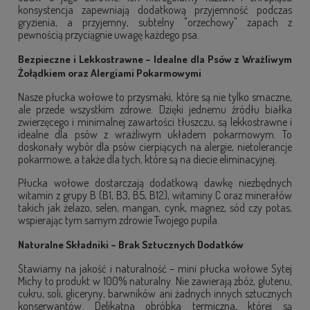
konsystencja zapewniają dodatkową przyjemność podczas
gryzienia, a przyjemny, subtelny "orzechowy" zapach z
pewnością przyciągnie uwagę każdego psa.
Bezpieczne i Lekkostrawne – Idealne dla Psów z Wrażliwym
Żołądkiem oraz Alergiami Pokarmowymi
Nasze płucka wołowe to przysmaki, które są nie tylko smaczne,
ale przede wszystkim zdrowe. Dzięki jednemu źródłu białka
zwierzęcego i minimalnej zawartości tłuszczu, są lekkostrawne i
idealne dla psów z wrażliwym układem pokarmowym. To
doskonały wybór dla psów cierpiących na alergie, nietolerancje
pokarmowe, a także dla tych, które są na diecie eliminacyjnej.
Płucka wołowe dostarczają dodatkową dawkę niezbędnych
witamin z grupy B (B1, B3, B5, B12), witaminy C oraz minerałów
takich jak żelazo, selen, mangan, cynk, magnez, sód czy potas,
wspierając tym samym zdrowie Twojego pupila.
Naturalne Składniki – Brak Sztucznych Dodatków
Stawiamy na jakość i naturalność – mini płucka wołowe Sytej
Michy to produkt w 100% naturalny. Nie zawierają zbóż, glutenu,
cukru, soli, gliceryny, barwników ani żadnych innych sztucznych
konserwantów. Delikatna obróbka termiczna, której są