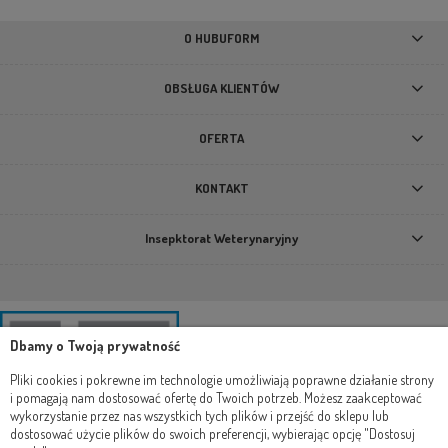
18,90 zł
O HUBUFORM
DO KOSZYKA
OBSŁUGA KLIENTÓW
OFERTA
KONTAKT
Insepktorat Weterynaryjny
Dbamy o Twoją prywatność
Pliki cookies i pokrewne im technologie umożliwiają poprawne działanie strony
i pomagają nam dostosować ofertę do Twoich potrzeb. Możesz zaakceptować
wykorzystanie przez nas wszystkich tych plików i przejść do sklepu lub
dostosować użycie plików do swoich preferencji, wybierając opcję "Dostosuj