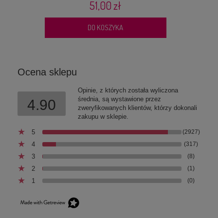
51,00 zł
DO KOSZYKA
Ocena sklepu
Opinie, z których została wyliczona
średnia, są wystawione przez
4.90
zweryfikowanych klientów, którzy dokonali
zakupu w sklepie.
5
(2927)
4
(317)
3
(8)
2
(1)
1
(0)
Miękkie smakołyki dla psa z dziczyzną TRUFlove
SytaMicha 90g