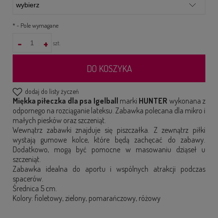
*
- Pole wymagane
-
+
szt.
DO KOSZYKA
dodaj do listy życzeń
Miękka piłeczka dla psa Igelball
marki
HUNTER
wykonana z
odpornego na rozciąganie lateksu. Zabawka polecana dla mikro i
małych piesków oraz szczeniąt.
Wewnątrz zabawki znajduje się piszczałka. Z zewnątrz piłki
wystają gumowe kolce, które będą zachęcać do zabawy.
Dodatkowo, mogą być pomocne w masowaniu dziąseł u
szczeniąt.
Zabawka idealna do aportu i wspólnych atrakcji podczas
spacerów.
Średnica 5 cm.
Kolory: fioletowy, zielony, pomarańczowy, różowy