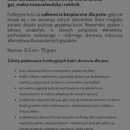
gęś, małża nowozelandzka i rokitnik.
Funkcyjne kości są
całkowicie bezpieczne dla psów
, gdyż nie
kruszą się i nie zawierają ostrych elementów, które mogłyby
poranić dziąsła podczas gryzienia/żucia. Nieziemsko pyszne i
zdrowe smakołyki, w których połączenie elementów
pochodzenia zwierzęcego i roślinnego stanowią odżywczą
alternatywą dla popularnych gryzaków.
Rozmiar: 13,5 cm - 70 gram
Zalety podawania funkcyjnych kości do żucia dla psa:
kości stanowią dobre urozmaicenie codziennej diety,
dzięki różnym nadzieniom, pozwalają dostarczyć dodatkowych
wartości odżywczych (witamin, minerałów czy białka),
są świetną nagrodą podczas wychowania czy szkoleń oraz
motywatorem w trakcie adaptacji do nowych sytuacji,
są idealnym zajęciem dla psa, gdy uczy się zostawać samemu w domu,
dzięki gryzieniu kości odstresuje się i będzie lepiej znosić rozłąkę z
właścicielem,
są doskonałą, zdrową formą rozrywki na dłużej, która jednocześnie
zaspokaja jedne z najważniejszych, codziennych potrzeb jakimi są
lizanie, gryzienie, mlaskanie, szarpanie, podgryzanie,