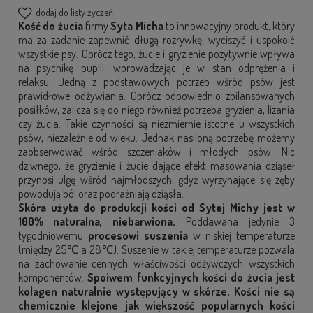
dodaj do listy życzeń
Kość do żucia
firmy
Syta Micha
to innowacyjny produkt, który
ma za zadanie zapewnić długą rozrywkę, wyciszyć i uspokoić
wszystkie psy. Oprócz tego, żucie i gryzienie pozytywnie wpływa
na psychikę pupili, wprowadzając je w stan odprężenia i
relaksu. Jedną z podstawowych potrzeb wśród psów jest
prawidłowe odżywiania. Oprócz odpowiednio zbilansowanych
posiłków, zalicza się do niego również potrzeba gryzienia, lizania
czy żucia. Takie czynności są niezmiernie istotne u wszystkich
psów, niezależnie od wieku. Jednak nasiloną potrzebę możemy
zaobserwować wśród szczeniaków i młodych psów. Nic
dziwnego, że gryzienie i żucie dające efekt masowania dziąseł
przynosi ulgę wśród najmłodszych, gdyż wyrzynające się zęby
powodują ból oraz podrażniają dziąsła.
Skóra użyta do produkcji kości od Sytej Michy jest w
100% naturalna, niebarwiona.
Poddawana jedynie 3
tygodniowemu
procesowi suszenia
w niskiej temperaturze
(między 25℃ a 28℃). Suszenie w takiej temperaturze pozwala
na zachowanie cennych właściwości odżywczych wszystkich
komponentów.
Spoiwem funkcyjnych kości do żucia jest
kolagen naturalnie występujący w skórze. Kości nie są
chemicznie klejone jak większość popularnych kości