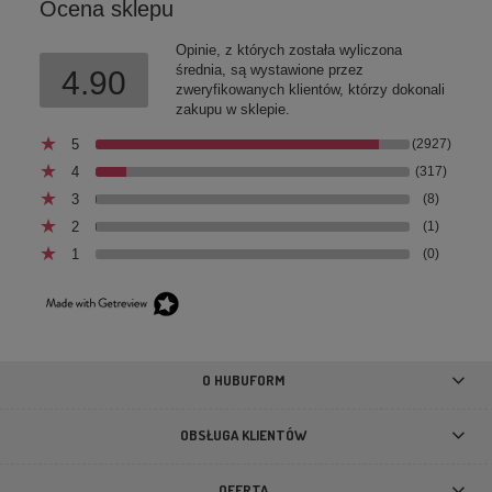
Ocena sklepu
Opinie, z których została wyliczona
średnia, są wystawione przez
4.90
zweryfikowanych klientów, którzy dokonali
zakupu w sklepie.
5
(2927)
4
(317)
3
(8)
2
(1)
1
(0)
Przysmaki treningowe dla szczeniąt Fish4Dogs Puppy
Salmon Bites Łosoś
19,99 zł
O HUBUFORM
DO KOSZYKA
OBSŁUGA KLIENTÓW
OFERTA