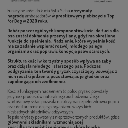
Funkcyjne kości do żucia Syta Micha
otrzymały
nagrodę
ambasadorów
w prestiżowym plebiscycie Top
for Dog w 2020 roku.
Dobór poszczególnych komponentów
kości do żucia dla
psa
został dokładnie przemyślany, gdyż ma określone
funkcje do spełnienia. Nadzienie, które wypełnia kość
ma za zadanie wspierać rozwój młodego psiego
organizmu oraz poprawić kondycję psów starszych.
Struktura kości w korzystny sposób wpływa na zęby
oraz dziąsła młodego i starszego psa. Podczas
podgryzania, ten twardy gryzak czyści zęby usuwając z
nich resztki jedzenia, pozostawiając je gładkie oraz
zapobiegając ich zżółknieniu.
Kości z funkcyjnym nadzieniem to polski gryzak, powstały
jedynie z produktów naturalnego pochodzenia. Jego
wartościowy skład pozwala na utrzymanie pełni zdrowia pupila
oraz dostarczenie do jego organizmu wszystkich
niezbędnych składników odżywczych.
Te psie rarytasy powstały z nieprzetworzonych produktów, gdzie
głównymi składnikami wzmacniającej
kości dla szczeniąt i seniorów są: skóra końska,