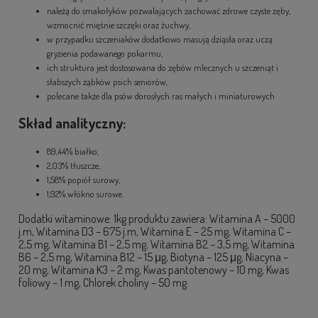
należą do smakołyków pozwalających zachować zdrowe czyste zęby,
wzmocnić mięśnie szczęki oraz żuchwy,
w przypadku szczeniaków dodatkowo masują dziąsła oraz uczą
gryzienia podawanego pokarmu,
ich struktura jest dostosowana do zębów mlecznych u szczeniąt i
słabszych ząbków psich seniorów,
polecane także dla psów dorosłych ras małych i miniaturowych
Skład analityczny:
89,44% białko,
2,03% tłuszcze,
1,58% popiół surowy,
1,92% włókno surowe.
Dodatki witaminowe: 1kg produktu zawiera: Witamina A – 5000
j.m, Witamina D3 – 675 j.m, Witamina E – 25 mg, Witamina C –
2,5 mg, Witamina B1 – 2,5 mg, Witamina B2 – 3,5 mg, Witamina
B6 – 2,5 mg, Witamina B12 – 15 μg, Biotyna – 125 μg, Niacyna –
20 mg, Witamina K3 – 2 mg, Kwas pantotenowy – 10 mg, Kwas
foliowy – 1 mg, Chlorek choliny – 50 mg.