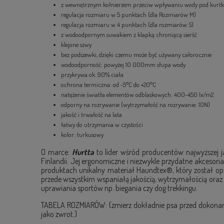
z wewnętrznym kołnierzem przeciw wpływaniu wody pod kurt
regulacja rozmiaru w 5 punktach (dla Rozmiarów M)
regulacja rozmiaru w 4 punktach (dla rozmiarów S)
z wodoodpornym suwakiem z klapką chroniącą sierść
klejone szwy
bez podszewki, dzięki czemu może być używany całorocznie
wodoodporność: powyżej 10 000mm słupa wody
przykrywa ok. 90% ciała
ochrona termiczna: od -5°C do +20°C
natężenie światła elementów odblaskowych: 400-450 lx/m2
odporny na rozrywanie (wytrzymałość na rozrywanie: 10N)
jakość i trwałość na lata
łatwy do utrzymania w czystości
kolor: turkusowy
O marce:
Hurtta
to lider wśród producentów najwyższej j
Finlandii. Jej ergonomiczne i niezwykle przydatne akcesori
produktach unikalny materiał Haundtex®, który został op
przede wszystkim wspaniałą jakością, wytrzymałością oraz 
uprawiania sportów np. biegania czy dog trekkingu.
TABELA ROZMIARÓW: (zmierz dokładnie psa przed dokonaniem
jako zwrot.)