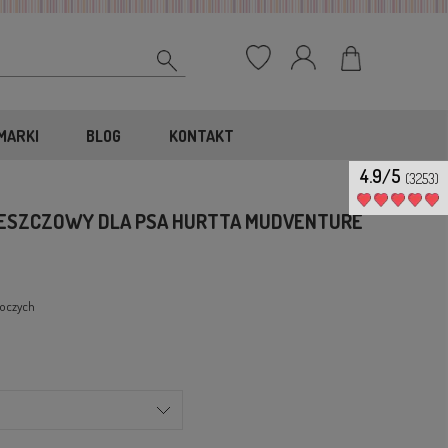
MARKI
BLOG
KONTAKT
4.9/5
(3253)
ESZCZOWY DLA PSA HURTTA MUDVENTURE
boczych