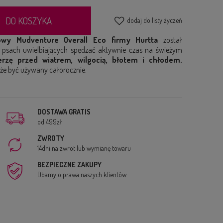
DO KOSZYKA
dodaj do listy życzeń
wy Mudventure Overall Eco firmy Hurtta
został
 psach uwielbiających spędzać aktywnie czas na świeżym
rzę przed wiatrem, wilgocią, błotem i chłodem.
oże być używany całorocznie.
DOSTAWA GRATIS
od 499zł
ZWROTY
14dni na zwrot lub wymianę towaru
BEZPIECZNE ZAKUPY
Dbamy o prawa naszych klientów