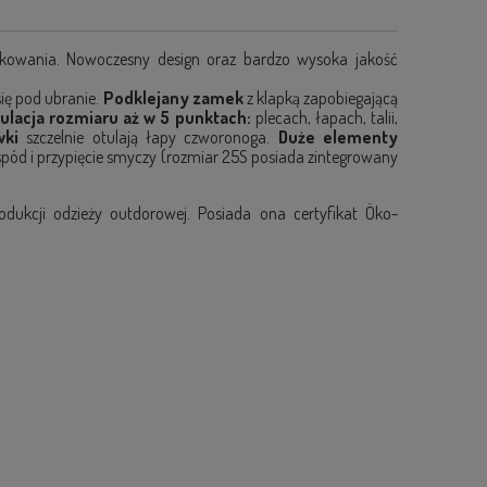
tkowania. Nowoczesny design oraz bardzo wysoka jakość
ię pod ubranie.
Podklejany zamek
z klapką zapobiegającą
ulacja rozmiaru aż w 5
punktach:
plecach, łapach, talii,
wki
szczelnie otulają łapy czworonoga.
Duże elementy
pód i przypięcie smyczy (rozmiar 25S posiada zintegrowany
odukcji odzieży outdorowej. Posiada ona certyfikat Öko-