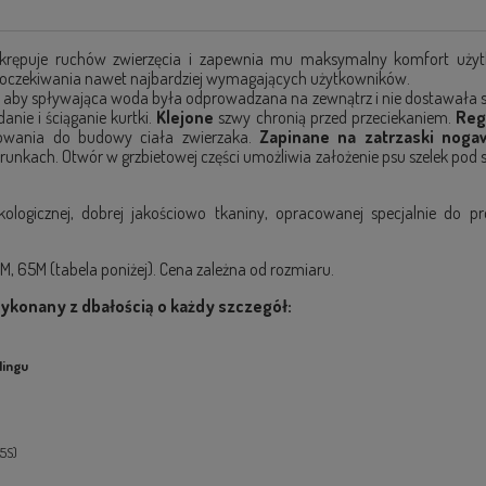
e krępuje ruchów zwierzęcia i zapewnia mu maksymalny komfort uży
i oczekiwania nawet najbardziej wymagających użytkowników.
aby spływająca woda była odprowadzana na zewnątrz i nie dostawała s
nie i ściąganie kurtki.
Klejone
szwy chronią przed przeciekaniem.
Reg
asowania do budowy ciała zwierzaka.
Zapinane na zatrzaski noga
nkach. Otwór w grzbietowej części umożliwia założenie psu szelek pod s
ologicznej, dobrej jakościowo tkaniny, opracowanej specjalnie do pr
, 65M (tabela poniżej). Cena zależna od rozmiaru.
ykonany z dbałością o każdy szczegół:
lingu
25S)