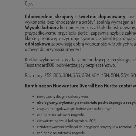
Opis
Odpowiednio skrojony i świetnie dopasowany
, ni
wykonania, bez "chodzenia na skróty", spełnią wymagania 
Wysoki kołnierz
kombinezonu został tak skonstruowany, 
przypadkowemu przycięciu sierści, zapewnia szybkie zakłada
klatce piersiowej i szyi daje gwarancję idealnego dop
odblaskowe
zapewniają dobrą widoczność w trudnych waru
uchwyt do przypięcia smyczy).
Kurtka wykonana została z pochodzącej z recyklingu, ek
Texstandard100, potwierdzający bezpieczeństwo.
Rozmiary: 25S, 30S, 30M, 35S, 35M, 40M, 45M, 50M, 55M, 60M
Kombinezon Mudventure Overall Eco Hurtta został w
nowoczesny design i ciekawy wzór
ekologiczny, wykonany z materiału pochodzącego z recyk
z wysokim, regulowanym kołnierzem ochronnym
zapinane na zatrzaski nogawki
z otworem na szelki (od rozmiaru 30S)
z zintegrowanymi szelkami do przypięcia smyczy (dla rozmiaru 
zapinanie na zatrzaski nogawki