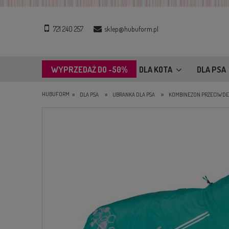
721 240 257
sklep@hubuform.pl
WYPRZEDAŻ DO -50%
DLA KOTA
DLA PSA
»
»
»
HUBUFORM
DLA PSA
UBRANKA DLA PSA
KOMBINEZON PRZECIWDE