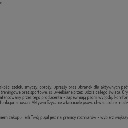
kę
akości szelek, smyczy, obroży, uprzęży oraz ubranek dla aktywnych p
a treningowe oraz sportowe, są uwielbiane przez ludzi z całego świata. Or
atentowany przez tego producenta - zapewniają psom wygodę, komfort, 
funkcjonalnością. Aktywni fizycznie właściciele psów, chwalą sobie mo
 zakupu, jeśli Twój pupil jest na granicy rozmiarów - wybierz większ