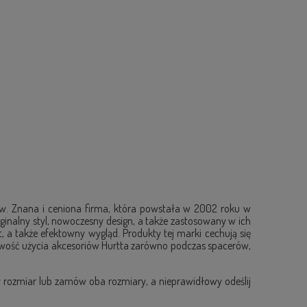
sów. Znana i ceniona firma, która powstała w 2002 roku w
yginalny styl, nowoczesny design, a także zastosowany w ich
a także efektowny wygląd. Produkty tej marki cechują się
żliwość użycia akcesoriów Hurtta zarówno podczas spacerów,
y rozmiar lub zamów oba rozmiary, a nieprawidłowy odeślij