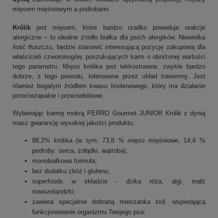
mięsem mięśniowym a podrobami.
Królik
jest mięsem, które bardzo rzadko powoduje reakcje
alergiczne – to idealne źródło białka dla psich alergików. Niewielka
ilość tłuszczu, będzie stanowić interesującą pozycję zakupową dla
właścicieli czworonogów, poszukujących karm o obniżonej wartości
tego parametru. Mięso królika jest lekkostrawne, zwykle bardzo
dobrze, z tego powodu, tolerowane przez układ trawienny. Jest
również bogatym źródłem kwasu linolenowego, który ma działanie
przeciwzapalne i przeciwbólowe.
Wybierając karmę mokrą PERRO Gourmet JUNIOR Królik z dynią
masz gwarancję wysokiej jakości produktu.
88,2% królika (w tym: 73,8 % mięso mięśniowe, 14,4 %
podroby: serca, żołądki, wątroba);
monobiałkowa formuła;
bez dodatku zbóż i glutenu;
superfoods w składzie - dzika róża, algi, małż
nowozelandzki;
zawiera specjalnie dobraną mieszanka ziół, wspierającą
funkcjonowanie organizmu Twojego psa;