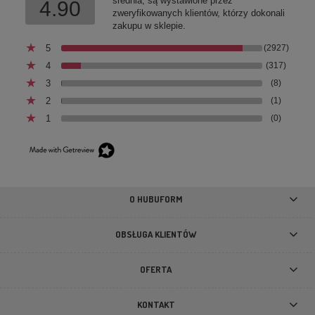
średnia, są wystawione przez
4.90
zweryfikowanych klientów, którzy dokonali
zakupu w sklepie.
5
(2927)
4
(317)
3
(8)
2
(1)
1
(0)
Szelki typu guard dla psa Voyage, voyage! Dog's Profit
99,90 zł
O HUBUFORM
DO KOSZYKA
OBSŁUGA KLIENTÓW
OFERTA
KONTAKT