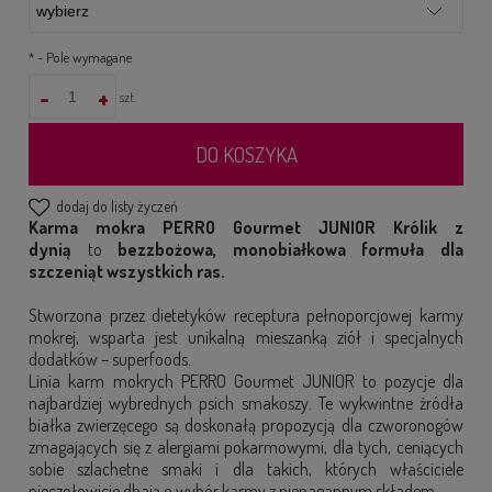
*
- Pole wymagane
-
+
szt.
DO KOSZYKA
dodaj do listy życzeń
Karma mokra PERRO Gourmet JUNIOR Królik z
dynią
to
bezzbożowa, monobiałkowa formuła dla
szczeniąt wszystkich ras.
Stworzona przez dietetyków receptura pełnoporcjowej karmy
mokrej, wsparta jest unikalną mieszanką ziół i specjalnych
dodatków – superfoods.
Linia karm mokrych PERRO Gourmet JUNIOR to pozycje dla
najbardziej wybrednych psich smakoszy. Te wykwintne źródła
białka zwierzęcego są doskonałą propozycją dla czworonogów
zmagających się z alergiami pokarmowymi, dla tych, ceniących
sobie szlachetne smaki i dla takich, których właściciele
pieczołowicie dbają o wybór karmy z nienagannym składem.