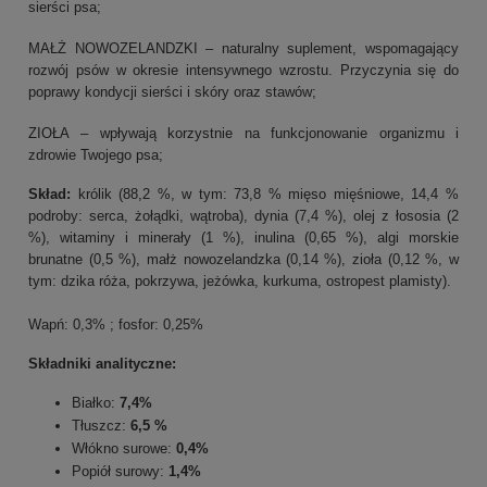
sierści psa;
MAŁŻ NOWOZELANDZKI – naturalny suplement, wspomagający
rozwój psów w okresie intensywnego wzrostu. Przyczynia się do
poprawy kondycji sierści i skóry oraz stawów;
ZIOŁA – wpływają korzystnie na funkcjonowanie organizmu i
zdrowie Twojego psa;
Skład:
królik (88,2 %, w tym: 73,8 % mięso mięśniowe, 14,4 %
podroby: serca, żołądki, wątroba), dynia (7,4 %), olej z łososia (2
%), witaminy i minerały (1 %), inulina (0,65 %), algi morskie
brunatne (0,5 %), małż nowozelandzka (0,14 %), zioła (0,12 %, w
tym: dzika róża, pokrzywa, jeżówka, kurkuma, ostropest plamisty).
Wapń: 0,3% ; fosfor: 0,25%
Składniki analityczne:
Białko:
7,4%
Tłuszcz:
6,5 %
Włókno surowe:
0,4%
Popiół surowy:
1,4%