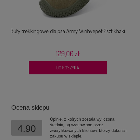
Buty trekkingowe dla psa Army Winhyepet 2szt khaki
B
129,00 zł
DO KOSZYKA
Ocena sklepu
Opinie, z których została wyliczona
średnia, są wystawione przez
4.90
zweryfikowanych klientów, którzy dokonali
zakupu w sklepie.