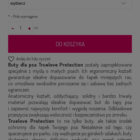
*
- Pole wymagane
-
+
szt.
DO KOSZYKA
dodaj do listy życzeń
Buty dla psa Truelove Protection
zostały zaprojektowane
specjalnie z myślą o małych psach. Ich ergonomiczny kształt
gwarantuje idealne dopasowanie do łapek mniejszych ras,
co umożliwia swobodne poruszanie się i zabawę bez żadnych
ograniczeń.
Anatomiczny kształt, oddychający, solidny i bardzo trwały
materiał pozwalają idealnie dopasować but do łapy psa
i zapewnić najwyższy komfort i wygodę noszenia. Odblaskowe
przeszycia zwiększają widoczność i bezpieczeństwo po zmroku.
Truelove Protection
to nie tylko buty, ale także środek
ochronny dla łapek Twojego psa. Niezależnie od tego, czy
spacerujecie po parku, czy wędrujecie po górskich szlakach, buty
skutecznie chronią delikatne poduszki psa przed ostrymi