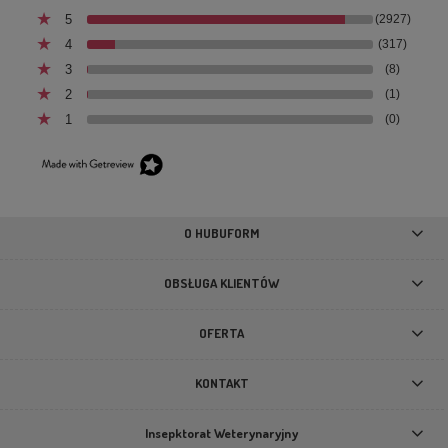
5
(2927)
4
(317)
3
(8)
2
(1)
1
(0)
Buty dla małego psa Truelove Protection niebieskie
4szt
89,00 zł
O HUBUFORM
DO KOSZYKA
OBSŁUGA KLIENTÓW
OFERTA
KONTAKT
Insepktorat Weterynaryjny