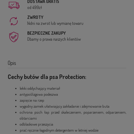
DOSTAWA GRATIS
od 499zł
ZWROTY
14dni na zwrot lub wymianę towaru
BEZPIECZNE ZAKUPY
Dbamy o prawa naszych klientów
Opis
Cechy butów dla psa Protection:
lekki oddychający materiał
antypoślizgowa podeszwa
zapięcie na rzep
wygodny zamek ułatwiający zakładanie i zdejmowanie buta
ochrona psich łap przed skaleczeniem, poparzeniem, odparzeniem,
obtarciami
odblaskowe przeszycia
prać ręcznie łagodnym detergentem w letniej wodzie