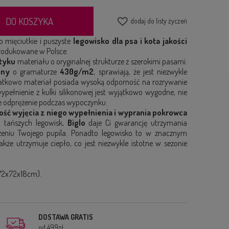
DO KOSZYKA
dodaj do listy życzeń
o mięciutkie i puszyste
legowisko dla psa i kota jakości
rodukowane w Polsce.
tyku
materiału o oryginalnej strukturze z szerokimi pasami.
iny
o gramaturze
430g/m2
, sprawiają, że jest niezwykle
datkowo materiał posiada wysoką odporność na rozrywanie
wypełnienie z kulki silikonowej jest wyjątkowo wygodne, nie
ne odprężenie podczas wypoczynku.
ość wyjęcia z niego wypełnienia i wyprania pokrowca
 tańszych legowisk,
Biglo
daje Ci gwarancję utrzymania
eniu Twojego pupila. Ponadto legowisko to w znacznym
akże utrzymuje ciepło, co jest niezwykle istotne w sezonie
72x72x18cm).
DOSTAWA GRATIS
od 499zł