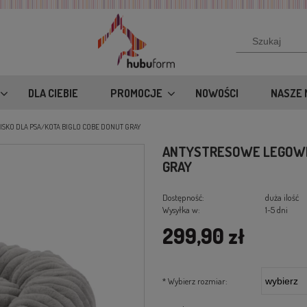
DLA CIEBIE
PROMOCJE
NOWOŚCI
NASZE 
SKO DLA PSA/KOTA BIGLO COBE DONUT GRAY
ANTYSTRESOWE LEGOWIS
GRAY
Dostępność:
duża ilość
Wysyłka w:
1-5 dni
299,90 zł
*
Wybierz rozmiar: