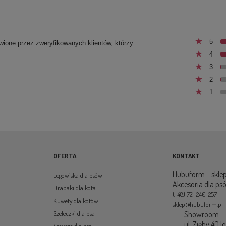
5
awione przez zweryfikowanych klientów, którzy
4
3
2
1
OFERTA
KONTAKT
Hubuform – sklep
Legowiska dla psów
Akcesoria dla ps
Drapaki dla kota
(+48) 721-240-257
Kuwety dla kotów
sklep@hubuform.pl
Showroom
Szeleczki dla psa
ul. Zięby 40 l
Smycze dla psa