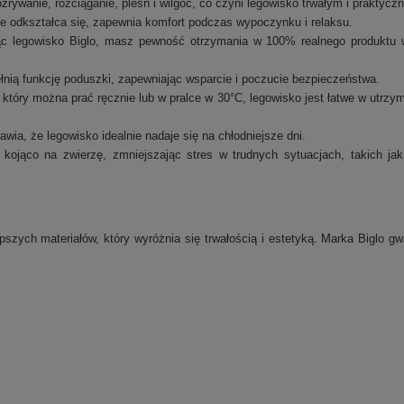
rozrywanie, rozciąganie, pleśń i wilgoć, co czyni legowisko trwałym i praktycz
nie odkształca się, zapewnia komfort podczas wypoczynku i relaksu.
c legowisko Biglo, masz pewność otrzymania w 100% realnego produktu w
ełnią funkcję poduszki, zapewniając wsparcie i poczucie bezpieczeństwa.
który można prać ręcznie lub w pralce w 30°C, legowisko jest łatwe w utrz
wia, że legowisko idealnie nadaje się na chłodniejsze dni.
ła kojąco na zwierzę, zmniejszając stres w trudnych sytuacjach, takich j
szych materiałów, który wyróżnia się trwałością i estetyką. Marka Biglo 