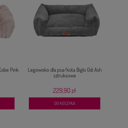
Cobe Pink
Legowisko dla psa/kota Biglo Odi Ash
Fav Pet'
sztruksowe
psa ty
229,90 zł
DO KOSZYKA