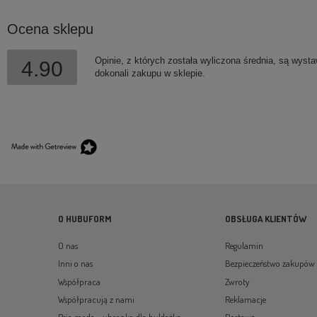
Ocena sklepu
Opinie, z których została wyliczona średnia, są wyst
4.90
dokonali zakupu w sklepie.
Smycz przepinana multifunkcyjna
BioThane® wodoodporna BURA
O HUBUFORM
OBSŁUGA KLIENTÓW
Bakłażan
O nas
Regulamin
139,99 zł
Inni o nas
Bezpieczeństwo zakupów
Współpraca
Zwroty
DO KOSZYKA
Współpracują z nami
Reklamacje
Psia moda - ubranka dla buldożka
Dostawa