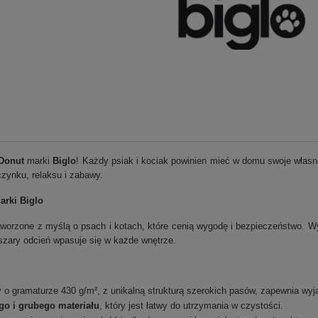
Donut
marki
Biglo
! Każdy psiak i kociak powinien mieć w domu swoje własn
zynku, relaksu i zabawy.
arki Biglo
worzone z myślą o psach i kotach, które cenią wygodę i bezpieczeństwo. Wyk
zary odcień wpasuje się w każde wnętrze.
y o gramaturze 430 g/m², z unikalną strukturą szerokich pasów, zapewnia wy
o i grubego materiału
, który jest łatwy do utrzymania w czystości.