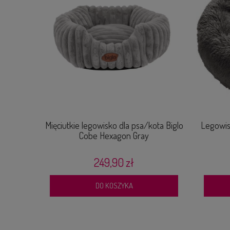
LEGOWISKO DLA KOTA I PSA LOPPA DONUT
HUNTER BIAŁE
230,00 zł
DO KOSZYKA
Mięciutkie legowisko dla psa/kota Biglo
Legowis
Cobe Hexagon Gray
249,90 zł
DO KOSZYKA