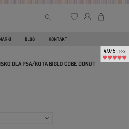
MARKI
BLOG
KONTAKT
4.9/5
(3253)
KO DLA PSA/KOTA BIGLO COBE DONUT