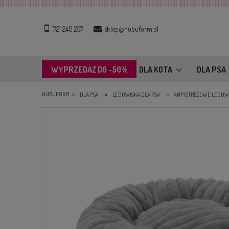
721 240 257
sklep@hubuform.pl
WYPRZEDAŻ DO -50%
DLA KOTA
DLA PSA
»
»
»
HUBUFORM
DLA PSA
LEGOWISKA DLA PSA
ANTYSTRESOWE LEGOWI