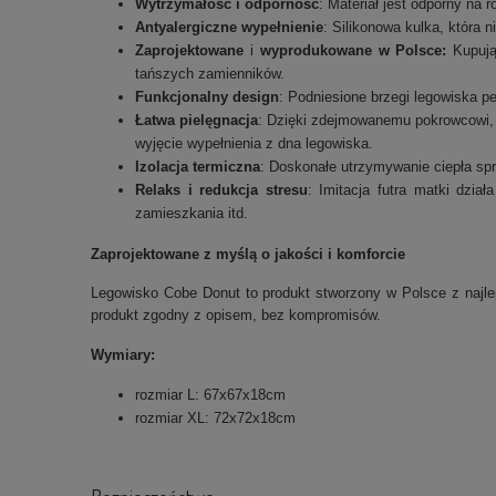
Wytrzymałość i odporność
: Materiał jest odporny na 
Antyalergiczne wypełnienie
: Silikonowa kulka, która 
Zaprojektowane
i
wyprodukowane w Polsce:
Kupują
tańszych zamienników.
Funkcjonalny design
: Podniesione brzegi legowiska p
Łatwa pielęgnacja
: Dzięki zdejmowanemu pokrowcowi, 
wyjęcie wypełnienia z dna legowiska.
Izolacja termiczna
: Doskonałe utrzymywanie ciepła spra
Relaks i redukcja stresu
: Imitacja futra matki dzia
zamieszkania itd.
Zaprojektowane z myślą o jakości i komforcie
Legowisko Cobe Donut to produkt stworzony w Polsce z najlep
produkt zgodny z opisem, bez kompromisów.
Wymiary:
rozmiar L: 67x67x18cm
rozmiar XL: 72x72x18cm