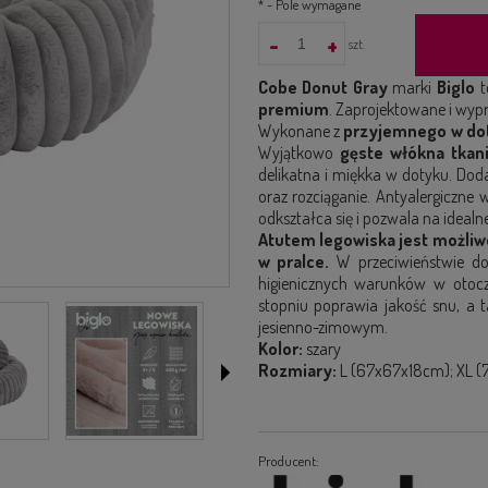
*
- Pole wymagane
-
+
szt.
Cobe Donut Gray
marki
Biglo
t
premium
. Zaprojektowane i wyp
Wykonane z
przyjemnego w do
Wyjątkowo
gęste włókna tkan
delikatna i miękka w dotyku. Do
oraz rozciąganie. Antyalergiczne 
odkształca się i pozwala na ideal
Atutem legowiska jest możliw
w pralce.
W przeciwieństwie do
higienicznych warunków w otocz
stopniu poprawia jakość snu, a t
jesienno-zimowym.
Kolor:
szary
Rozmiary:
L (67x67x18cm); XL (
Producent: