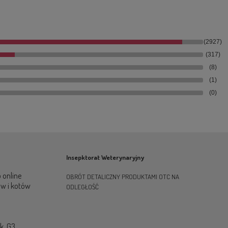
(2927)
(317)
(8)
(1)
(0)
Insepktorat Weterynaryjny
 online
OBRÓT DETALICZNY PRODUKTAMI OTC NA
ów i kotów
ODLEGŁOŚĆ
ok. G3