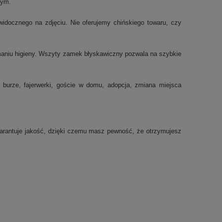
nym.
idocznego na zdjęciu. Nie oferujemy chińskiego towaru, czy
ymaniu higieny. Wszyty zamek błyskawiczny pozwala na szybkie
ak burze, fajerwerki, goście w domu, adopcja, zmiana miejsca
gwarantuje jakość, dzięki czemu masz pewność, że otrzymujesz