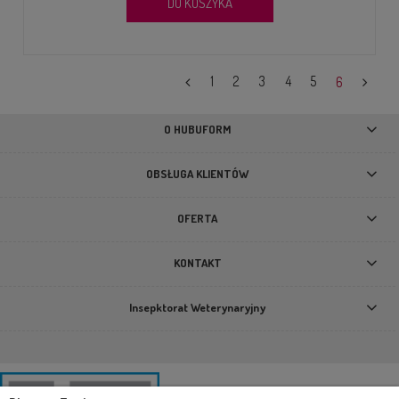
DO KOSZYKA
1
2
3
4
5
6
O HUBUFORM
OBSŁUGA KLIENTÓW
OFERTA
KONTAKT
Insepktorat Weterynaryjny