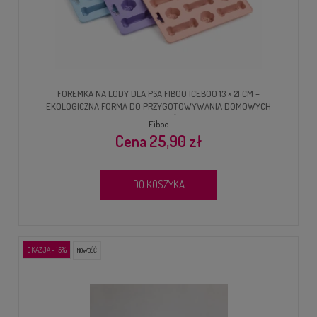
FOREMKA NA LODY DLA PSA FIBOO ICEBOO 13 × 21 CM –
EKOLOGICZNA FORMA DO PRZYGOTOWYWANIA DOMOWYCH
PRZYSMAKÓW
Fiboo
25,90 zł
DO KOSZYKA
OKAZJA - 15%
NOWOŚĆ