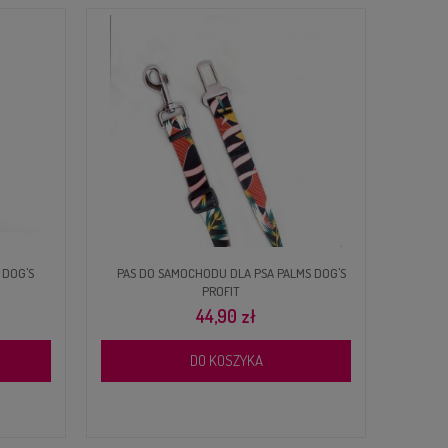
 DOG'S
PAS DO SAMOCHODU DLA PSA PALMS DOG'S
SZEL
PROFIT
44,90 zł
DO KOSZYKA