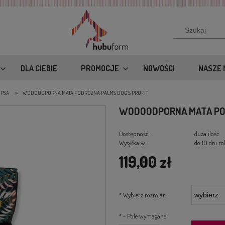
DLA CIEBIE
PROMOCJE
NOWOŚCI
NASZE 
»
 PSA
WODOODPORNA MATA PODRÓŻNA PALMS DOG'S PROFIT
WODOODPORNA MATA POD
Dostępność:
duża ilość
Wysyłka w:
do 10 dni r
119,00 zł
*
Wybierz rozmiar:
*
- Pole wymagane