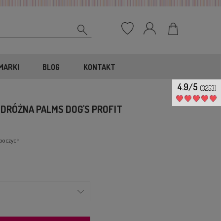
MARKI
BLOG
KONTAKT
4.9/5
(3253)
RÓŻNA PALMS DOG'S PROFIT
oboczych