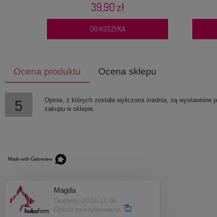
39,90 zł
DO KOSZYKA
Ocena produktu
Ocena sklepu
Opinie, z których została wyliczona średnia, są wystawione 
5
zakupu w sklepie.
Magda
Mięciutkie legowisko dla psa/kota Biglo
Dodano: 2024-11-06
Cobe Hexagon Mokka
Opinia zweryfikowana