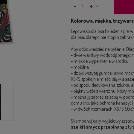
-
+
szt.
Kolorowa, miękka, trzywar
Legowisko dla psa to jeden z pie
dla psa, dlatego nie mogło zabrakn
Aby odpowiedzieć na pytanie: Dlac
- dwie warstwy wodoodpornego m
- miękkie wypełnienie w środku
- mobilna
- dzięki wszytej gumce łatwo można
XS/S spokojnie mieści się w
space
- od spodu dedykowana szlufka, a
- piękny wzór z wierzchu, który 
- można ją zabrać ze sobą w podróż
domu (np. jako ochrona kanapy) i
- w dwóch rozmiarach: XS/S 50x
Skomponuj cały wyjściowy zestaw o
szelki
i
smycz przepinaną
z ty