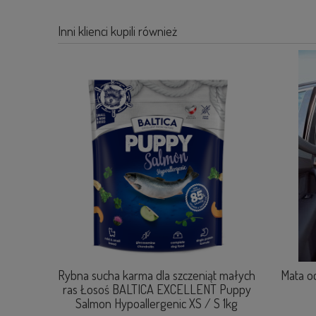
Inni klienci kupili również
O-FIT™
Rybna sucha karma dla szczeniąt małych
Mata o
ras Łosoś BALTICA EXCELLENT Puppy
Salmon Hypoallergenic XS / S 1kg