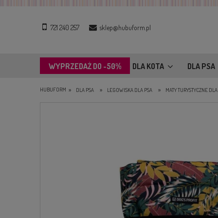
721 240 257
sklep@hubuform.pl
WYPRZEDAŻ DO -50%
DLA KOTA
DLA PSA
»
»
»
HUBUFORM
DLA PSA
LEGOWISKA DLA PSA
MATY TURYSTYCZNE DLA