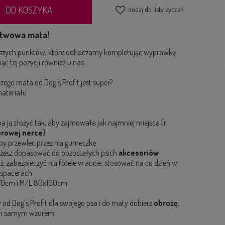
DO KOSZYKA
dodaj do listy życzeń
stwowa mata!
rwszych punktów, które odhaczamy kompletując wyprawkę
ąć tej pozycji również u nas.
zego mata od Dog's Profit jest super?
ateriału
 ją złożyć tak, aby zajmowała jak najmniej miejsca (r.
rowej nerce
)
by przewlec przez nią gumeczkę
możesz dopasować do pozostałych psich
akcesoriów
, zabezpieczyć nią fotele w aucie, stosować na co dzień w
 spacerach
70cm i M/L 80x100cm
d Dog's Profit dla swojego psa i do maty dobierz
obrożę
,
m samym wzorem