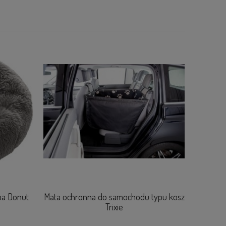
pa Donut
Mata ochronna do samochodu typu kosz
Legowis
Trixie