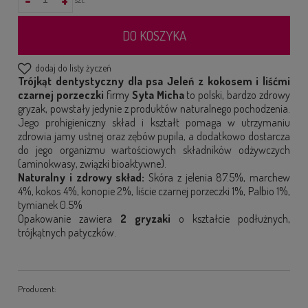
DO KOSZYKA
dodaj do listy życzeń
Trójkąt dentystyczny dla psa Jeleń z kokosem i liśćmi
czarnej porzeczki
firmy
Syta Micha
to polski, bardzo zdrowy
gryzak, powstały jedynie z produktów naturalnego pochodzenia.
Jego prohigieniczny skład i kształt pomaga w utrzymaniu
zdrowia jamy ustnej oraz zębów pupila, a dodatkowo dostarcza
do jego organizmu wartościowych składników odżywczych
(aminokwasy, związki bioaktywne).
Naturalny i zdrowy skład:
Skóra z jelenia 87.5%, marchew
4%, kokos 4%, konopie 2%, liście czarnej porzeczki 1%, Palbio 1%,
tymianek 0.5%
Opakowanie zawiera
2 gryzaki
o kształcie podłużnych,
trójkątnych patyczków.
Producent: