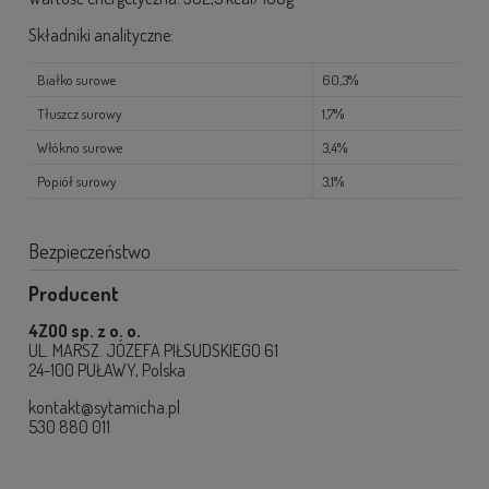
Składniki analityczne:
Białko surowe
60,3%
Tłuszcz surowy
1,7%
Włókno surowe
3,4%
Popiół surowy
3,1%
Bezpieczeństwo
Producent
4ZOO sp. z o. o.
UL. MARSZ. JÓZEFA PIŁSUDSKIEGO 61
24-100 PUŁAWY, Polska
kontakt@sytamicha.pl
530 880 011