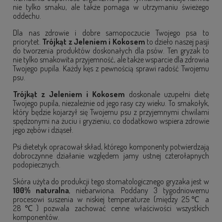
nie tylko smaku, ale także pomaga w utrzymaniu świeżego
oddechu.
Dla nas zdrowie i dobre samopoczucie Twojego psa to
priorytet.
Trójkąt z Jeleniem i Kokosem
to dzieło naszej pasji
do tworzenia produktów doskonałych dla psów. Ten
gryzak
to
nie tylko
smakowita przyjemność
, ale także wsparcie dla
zdrowia
Twojego pupila
. Każdy kęs z pewnością sprawi
radość Twojemu
psu
.
Trójkąt z Jeleniem i Kokosem
doskonale uzupełni
dietę
Twojego pupila
, niezależnie od jego rasy czy wieku. To
smakołyk
,
który będzie kojarzył się Twojemu psu z przyjemnymi chwilami
spędzonymi na żuciu i gryzieniu, co dodatkowo
wspiera zdrowie
jego zębów i dziąseł
.
Psi dietetyk opracował skład, którego komponenty potwierdzają
dobroczynne działanie względem jamy ustnej czterołapnych
podopiecznych.
Skóra użyta do produkcji tego stomatologicznego gryzaka jest w
100% naturalna
, niebarwiona. Poddany 3 tygodniowemu
procesowi suszenia w niskiej temperaturze (między 25℃ a
28℃) pozwala zachować cenne właściwości wszystkich
komponentów.