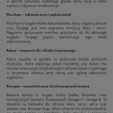
w sposób naturalny, wybierając gryzak, który łączy w sobie
wartości odżywcze i smakowitość.
Marchew – zdrowie oczu i piękna sierść
Marchew to bogate źródło beta-karotenu, który wspiera zdrowie
oczu Twojego psa oraz poprawia kondycję skóry i sierści.
Regularne spożywanie marchwi przyczynia się do zdrowego
wyglądu Twojego pupila, wzmacniając jego układ
odpornościowy.
Kokos – wsparcie dla układu trawiennego
Kokos zawarty w gryzaku to doskonałe źródło zdrowych
tłuszczów, które wspierają układ trawienny psa. Kokos ma
również właściwości antybakteryjne i antywirusowe, co pomaga
w utrzymaniu zdrowia jamy ustnej oraz ogólnej odporności
organizmu.
Konopie – wszechstronne działanie prozdrowotne
Nasiona konopi to bogate źródło białka, błonnika, oraz
nienasyconych kwasów tłuszczowych Omega-3 i Omega-6. Te
składniki są niezbędne dla zdrowia skóry, sierści, serca oraz
stawów psa. Konopie mają także właściwości przeciwzapalne,