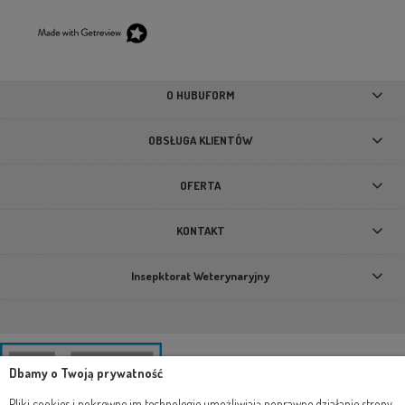
Suszony filet z indyka 100% mięsa Syta Micha 100gr
18,90 zł
O HUBUFORM
DO KOSZYKA
OBSŁUGA KLIENTÓW
OFERTA
KONTAKT
Insepktorat Weterynaryjny
Dbamy o Twoją prywatność
Pliki cookies i pokrewne im technologie umożliwiają poprawne działanie strony