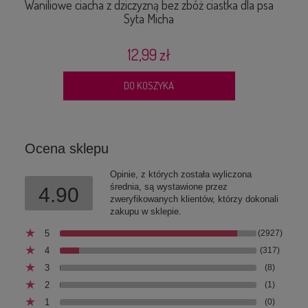
Waniliowe ciacha z dziczyzną bez zbóż ciastka dla psa
Syta Micha
12,99 zł
DO KOSZYKA
Ocena sklepu
Opinie, z których została wyliczona
średnia, są wystawione przez
4.90
zweryfikowanych klientów, którzy dokonali
zakupu w sklepie.
5
(2927)
4
(317)
3
(8)
2
(1)
1
(0)