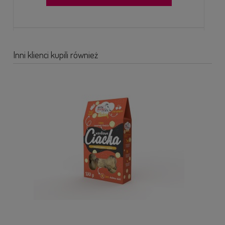
Inni klienci kupili również
TRÓJKĄT DENTYSTYCZNY ZDROWY GRYZAK DLA PSA WOŁOWINA
I JAGNIĘCINA 2SZT SYTA MICHA
15,90 zł
DO KOSZYKA