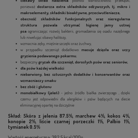
ciekawy skład nadzienia
podnosi wartościowość przekąski,
ponieważ
dostarcza extra składników odżywczych, tj. mikro i
makroelementy, składniki bioaktywne, przeciwutleniacze,
obecność składników funkcjonalnych oraz nieregularna
struktura pozwala utrzymać higienę jamy ustnej
psa
ograniczając rozwój bakterii, gromadzenia się osadu nazębnego
lub niwelując obawy halitozy,
wzmacnia zęby, mięśnie szczęki oraz żuchwy,
w przypadku szczeniąt dodatkowo
masuje dziąsła oraz uczy
gryzienia podawanego pokarmu
,
bezpieczny
gryzak dla szczeniąt, dorosłych psów oraz seniorów,
dla psów każdej wielkości
niebarwiony, bez sztucznych dodatków i konserwantów oraz
wzmacniaczy smaku
bez zbóż i glutenu
monobiałkowy (jeleń)
- jedno źródło białka zwierzęcego , dzięki
czemu jest odpowiedni dla alergików i psów będących na diecie
eliminacyjnej opartej na dziczyźnie
Skład: Skóra z jelenia 87.5%, marchew 4%, kokos 4%,
konopie 2%, liście czarnej porzeczki 1%, Palbio 1%,
tymianek 0.5%
Wartość energetyczna: 382,5 kcal/100g