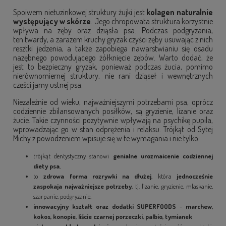
Spoiwem nietuzinkowej struktury żujki jest
kolagen naturalnie
występujący w skórze
. Jego chropowata struktura korzystnie
wpływa na zęby oraz dziąsła psa. Podczas podgryzania,
ten twardy, a zarazem kruchy gryzak czyści zęby usuwając z nich
resztki jedzenia, a także zapobiega nawarstwianiu się osadu
nazębnego powodującego żółknięcie zębów. Warto dodać, że
jest to bezpieczny gryzak, ponieważ podczas żucia, pomimo
nierównomiernej struktury, nie rani dziąseł i wewnętrznych
części jamy ustnej psa.
Niezależnie od wieku, najważniejszymi potrzebami psa, oprócz
codziennie zbilansowanych posiłków, są gryzienie, lizanie oraz
żucie. Takie czynności pozytywnie wpływają na psychikę pupila,
wprowadzając go w stan odprężenia i relaksu. Trójkąt od Sytej
Michy z powodzeniem wpisuje się w te wymagania i nie tylko.
trójkąt dentystyczny stanowi
genialne urozmaicenie codziennej
diety psa
,
to
zdrowa forma rozrywki na dłużej
, która
jednocześnie
zaspokaja najważniejsze potrzeby,
tj. lizanie, gryzienie, mlaskanie,
szarpanie, podgryzanie,
innowacyjny kształt oraz dodatki SUPERFOODS
-
marchew,
kokos, konopie, liście czarnej porzeczki, palbio, tymianek