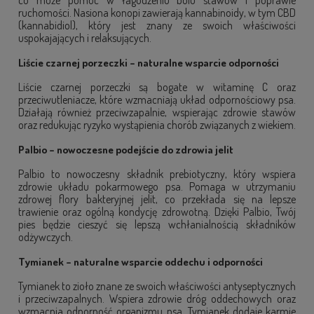
co może pomóc w łagodzeniu bólu stawów i poprawie
ruchomości. Nasiona konopi zawierają kannabinoidy, w tym CBD
(kannabidiol), który jest znany ze swoich właściwości
uspokajających i relaksujących.
Liście czarnej porzeczki – naturalne wsparcie odporności
Liście czarnej porzeczki są bogate w witaminę C oraz
przeciwutleniacze, które wzmacniają układ odpornościowy psa.
Działają również przeciwzapalnie, wspierając zdrowie stawów
oraz redukując ryzyko wystąpienia chorób związanych z wiekiem.
Palbio – nowoczesne podejście do zdrowia jelit
Palbio to nowoczesny składnik prebiotyczny, który wspiera
zdrowie układu pokarmowego psa. Pomaga w utrzymaniu
zdrowej flory bakteryjnej jelit, co przekłada się na lepsze
trawienie oraz ogólną kondycję zdrowotną. Dzięki Palbio, Twój
pies będzie cieszyć się lepszą wchłanialnością składników
odżywczych.
Tymianek – naturalne wsparcie oddechu i odporności
Tymianek to zioło znane ze swoich właściwości antyseptycznych
i przeciwzapalnych. Wspiera zdrowie dróg oddechowych oraz
wzmacnia odporność organizmu psa. Tymianek dodaje karmie