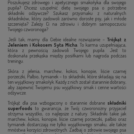
Poszukujesz zdrowego i apetycznego smakołyka dla swojego
pupila? Chcesz uzupełnić dietę swojego psa o potrzebne
składniki odżywcze? Szukasz
przysmaku z naturalnych
składników
, który zadowoli zarówno
dorosłe psy, jak i młode
szczenięta
? Zależy Ci na zdrowiu i dobrym samopoczuciu
Twojego czworonoga?
Jeśli tak, mamy dla Ciebie idealne rozwiązanie –
Trójkąt z
Jeleniem i Kokosem Syta Micha
. To karma uzupełniająca,
która z pewnością zadowoli Twojego pupila. Jest to
doskonała
przekąska między posiłkami lub nagroda podczas
treningu
.
Skóra z jelenia
, marchew, kokos,
konopie
, liście czarnej
porzeczki,
Palbio
, tymianek – to składniki, które składają się na
ten wyjątkowy smakołyk. Każdy z nich został starannie dobrany,
aby zapewnić
Twojemu psu wyjątkowy smak
i cenne wartości
odżywcze.
Trójkąt dla psa wzbogacony o starannie dobrane
składniki
superfoods
to gwarancja, że Twój czworonożny przyjaciel
otrzyma wszystko, co najlepsze z natury. Składniki takie jak
marchew, kokos, konopie, liście czarnej porzeczki, palbio oraz
tymianek dostarczają nie tylko wyjątkowego smaku, ale także
mnóstwa korzyści zdrowotnych. Zadbaj o zdrowie swojego psa