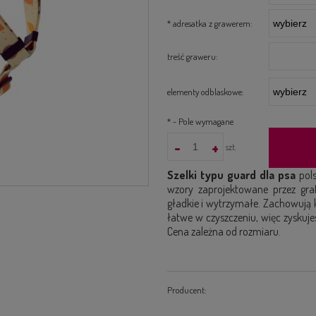
*
adresatka z grawerem:
treść graweru:
elementy odblaskowe:
*
- Pole wymagane
-
+
szt.
Szelki typu guard dla psa
pols
wzory zaprojektowane przez graf
gładkie i wytrzymałe. Zachowują k
łatwe w czyszczeniu, więc zyskuj
Cena zależna od rozmiaru.
Producent: