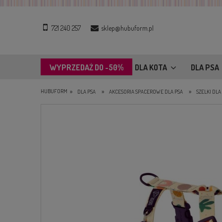
721 240 257
sklep@hubuform.pl
WYPRZEDAŻ DO -50%
DLA KOTA
DLA PSA
»
»
»
HUBUFORM
DLA PSA
AKCESORIA SPACEROWE DLA PSA
SZELKI DLA