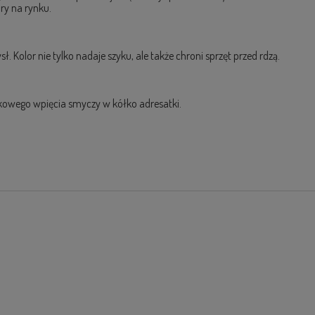
ry na rynku.
Kolor nie tylko nadaje szyku, ale także chroni sprzęt przed rdzą.
kowego wpięcia smyczy w kółko adresatki.