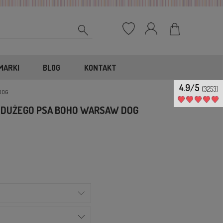
MARKI
BLOG
KONTAKT
4.9/5
(3253)
DOG
A DUŻEGO PSA BOHO WARSAW DOG