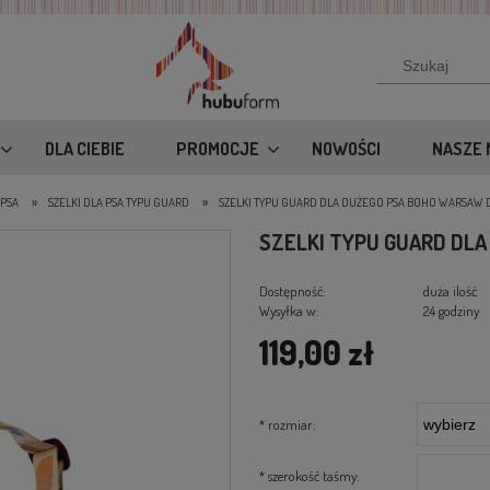
DLA CIEBIE
PROMOCJE
NOWOŚCI
NASZE 
»
»
 PSA
SZELKI DLA PSA TYPU GUARD
SZELKI TYPU GUARD DLA DUŻEGO PSA BOHO WARSAW 
SZELKI TYPU GUARD DL
Dostępność:
duża ilość
Wysyłka w:
24 godziny
119,00 zł
*
rozmiar:
*
szerokość taśmy: