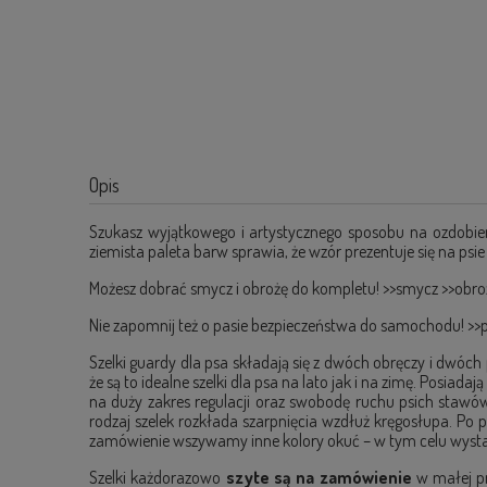
Opis
Szukasz wyjątkowego i artystycznego sposobu na ozdobienie
ziemista paleta barw sprawia, że wzór prezentuje się na psi
Możesz dobrać smycz i obrożę do kompletu!
>>smycz
>>obro
Nie zapomnij też o pasie bezpieczeństwa do samochodu!
>>
Szelki guardy dla psa składają się z dwóch obręczy i dwóc
że są to idealne szelki dla psa na lato jak i na zimę. Posiad
na duży zakres regulacji oraz swobodę ruchu psich stawó
rodzaj szelek rozkłada szarpnięcia wzdłuż kręgosłupa. Po 
zamówienie wszywamy inne kolory okuć – w tym celu wystarc
Szelki każdorazowo
szyte są na zamówienie
w małej pr