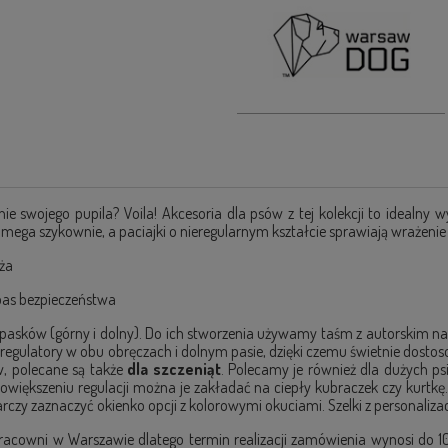
 swojego pupila? Voila! Akcesoria dla psów z tej kolekcji to idealny w
e mega szykownie, a paciajki o nieregularnym kształcie sprawiają wrażeni
ża
pas bezpieczeństwa
h pasków (górny i dolny). Do ich stworzenia używamy taśm z autorskim na
ają regulatory w obu obręczach i dolnym pasie, dzięki czemu świetnie dosto
w, polecane są także
dla szczeniąt
. Polecamy je również dla dużych ps
powiększeniu regulacji można je zakładać na ciepły kubraczek czy kurtk
zy zaznaczyć okienko opcji z kolorowymi okuciami. Szelki z personaliza
acowni w Warszawie dlatego termin realizacji zamówienia wynosi do 10 