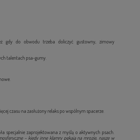
ież gdy do obwodu trzeba doliczyć gustowny, zimowy
nych talentach psa-gumy.
 nowe.
więcej czasu na zasłużony relaks po wspólnym spacerze.
a specjalnie zaprojektowana z myślą o aktywnych psach.
osferyczne – kiedy inne klamry pękają na mrozie, nasze w