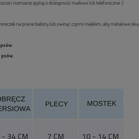
orze i rozmiarze spytaj o dostępność mailowo lub telefonicznie ;)
.
oreczek na pranie bielizny lub owinąć czymś miękkim, aby metalowe okucia 
 psów.
h psów.