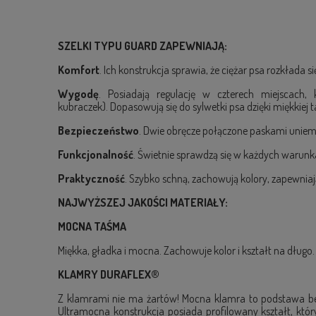
SZELKI TYPU GUARD ZAPEWNIAJĄ:
Komfort
. Ich konstrukcja sprawia, że ciężar psa rozkłada s
Wygodę
. Posiadają regulację w czterech miejscac
kubraczek). Dopasowują się do sylwetki psa dzięki miękkiej 
Bezpieczeństwo
. Dwie obręcze połączone paskami uniemo
Funkcjonalność
. Świetnie sprawdzą się w każdych warunk
Praktyczność
. Szybko schną, zachowują kolory, zapewniaj
NAJWYŻSZEJ JAKOŚCI MATERIAŁY:
MOCNA TAŚMA
Miękka, gładka i mocna. Zachowuje kolor i kształt na długo
KLAMRY DURAFLEX®
Z klamrami nie ma żartów! Mocna klamra to podstawa be
Ultramocna konstrukcja posiada profilowany kształt, któ