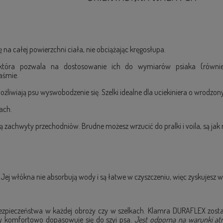
ię na całej powierzchni ciała, nie obciążając kręgosłupa.
h, która pozwala na dostosowanie ich do wymiarów psiaka (równ
taśmie.
żliwiają psu wyswobodzenie się. Szelki idealne dla uciekiniera o wrodzo
ach.
ą zachwyty przechodniów. Brudne możesz wrzucić do pralki i voila, są jak
. Jej włókna nie absorbują wody i są łatwe w czyszczeniu, więc zyskujesz 
zpieczeństwa w każdej obroży czy w szelkach. Klamra DURAFLEX został
ry komfortowo dopasowuje się do szyi psa.
Jest odporna na warunki atm