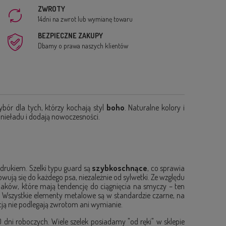
ZWROTY
14dni na zwrot lub wymianę towaru
BEZPIECZNE ZAKUPY
Dbamy o prawa naszych klientów
ybór dla tych, którzy kochają styl
boho
. Naturalne kolory i
e nieładu i dodają nowoczesności.
drukiem. Szelki typu guard są
szybkoschnące
, co sprawia
sowują się do każdego psa, niezależnie od sylwetki. Ze względu
iaków, które mają tendencję do ciągnięcia na smyczy – ten
ę. Wszystkie elementy metalowe są w standardzie czarne, na
cją nie podlegają zwrotom ani wymianie.
dni roboczych. Wiele szelek posiadamy "od ręki" w sklepie