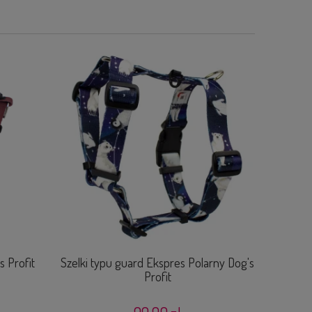
s Profit
Szelki typu guard Ekspres Polarny Dog's
Kamize
Profit
Dive 