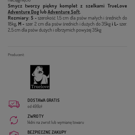
Smycz tworzy piękny komplet z szelkami TrueLove
Adventure Dog
lub
Adventure Soft
.
Rozmiary: S -
szerokość 1,5 cm
dla psów małych i średnich do
18kg
, M -
szer. 2 cm
dla psów średnich i dużych do 35kg
i L-
szer.
2,5 cm
dla psów dużych i olbrzymich powyżej 35kg
Producent:
DOSTAWA GRATIS
od 499zł
ZWROTY
14dni na zwrot lub wymianę towaru
BEZPIECZNE ZAKUPY