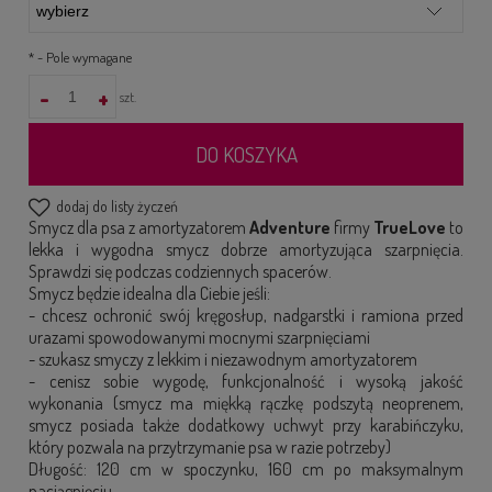
*
- Pole wymagane
-
+
szt.
DO KOSZYKA
dodaj do listy życzeń
Smycz dla psa z amortyzatorem
Adventure
firmy
TrueLove
to
lekka i wygodna smycz dobrze amortyzująca szarpnięcia.
Sprawdzi się podczas codziennych spacerów.
Smycz będzie idealna dla Ciebie jeśli:
- chcesz ochronić swój kręgosłup, nadgarstki i ramiona przed
urazami spowodowanymi mocnymi szarpnięciami
- szukasz smyczy z lekkim i niezawodnym amortyzatorem
- cenisz sobie wygodę, funkcjonalność i wysoką jakość
wykonania (smycz ma miękką rączkę podszytą neoprenem,
smycz posiada także dodatkowy uchwyt przy karabińczyku,
który pozwala na przytrzymanie psa w razie potrzeby)
Długość: 120 cm w spoczynku, 160 cm po maksymalnym
naciągnięciu