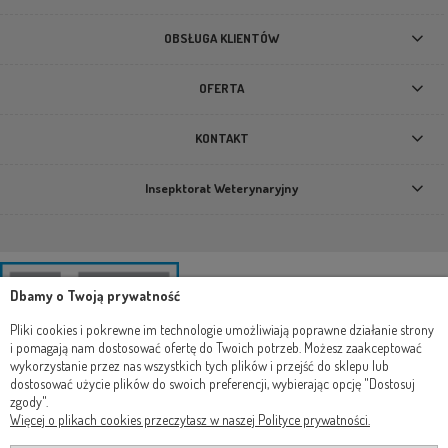
OBSŁUGA KLIENTÓW
OFERTA
KONTAKT
Insepktorat Weterynaryjny
Dbamy o Twoją prywatność
Pliki cookies i pokrewne im technologie umożliwiają poprawne działanie strony
i pomagają nam dostosować ofertę do Twoich potrzeb. Możesz zaakceptować
wykorzystanie przez nas wszystkich tych plików i przejść do sklepu lub
dostosować użycie plików do swoich preferencji, wybierając opcję "Dostosuj
zgody".
Więcej o plikach cookies przeczytasz w naszej Polityce prywatności.