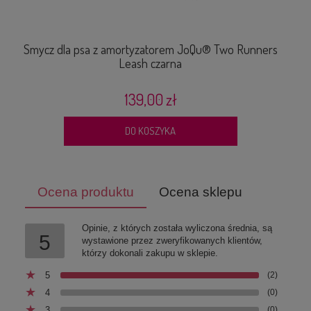
DO KOSZYKA
Smycz dla psa z amortyzatorem JoQu® Two Runners
S
Leash czarna
139,00 zł
DO KOSZYKA
Ocena produktu
Ocena sklepu
Opinie, z których została wyliczona średnia, są
5
wystawione przez zweryfikowanych klientów,
którzy dokonali zakupu w sklepie.
5
(2)
4
(0)
3
(0)