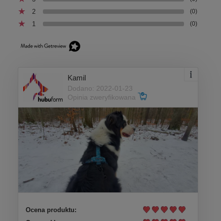
2
(0)
1
(0)
Non-stop dogwear Bungee Leash Black/Orange –
smycz z amortyzatorem do canicrossu, bikejoringu i
skijoringu
220,00 zł
Kamil
Dodano: 2022-01-23
DO KOSZYKA
Opinia zweryfikowana
Ocena produktu: