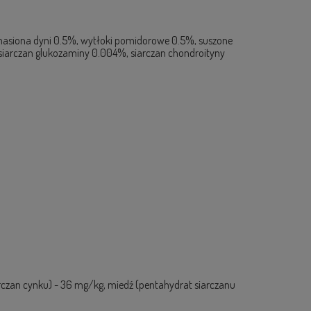
, nasiona dyni 0.5%, wytłoki pomidorowe 0.5%, suszone
 siarczan glukozaminy 0.004%, siarczan chondroityny
iarczan cynku) - 36 mg/kg, miedź (pentahydrat siarczanu