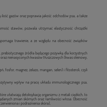
rną ilość gazów oraz poprawia jakość odchodów psa, a także
homość stawów, pozwala utrzymać elastyczność chrząstki
 wspomaga trawienie, a ze względu na obecność związków
a, prebiotycznego źródła będącego pożywką dla korzystnych
ałka oraz nienasyconych kwasów tłuszczowych (kwas oleinowy,
 fosfor, magnez, żelazo, mangan, selen) i fitosteroli, czyli
 pozytywny wpływ na pracę układu immunologicznego psa,
które ułatwiają detoksykację organizmu z metali ciężkich, to
żądanych zmian skórnych oraz łamliwości włosa. Obecność
czerwieniona i podrażnienia skóra),