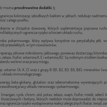
leźć można
prozdrowotne dodatki
, tj:
ogranicza kolonizację szkodliwych bakterii w jelitach, redukuje nadmie
ość całego posiłku,
e obecne w chrząstce stawowej, których suplementacja poprawia ruc
rofilaktycznych ogranicza ryzyko schorzeń układu ruchu,
nnika pokarmowego, który wpływa korzystnie na perystaltykę jelit,
horób przewlekłych, w tym nowotworów,
wspierają zdrowie mikrobiomu jelitowego, ponieważ dostarczają błonnik
ynk, żelazo, fosfor, witaminę K, E i witaminę B2. Są roślinnym źródłem bi
terolu we krwi oraz pracę mózgu,
 witamin (A, K, C) oraz z grupy B (B1, B2, B3, B5, B6), minerałów (wapń,
 i układu immunologicznego,
wierają beta-glukany, glutation oraz selenometioninę wywierających
 prawidłowej pracy układu nerwowego i pokarmowego,
 (mangan, cynk, chrom, sód, potas, żelazo, wapń, fosfor, miedź, selen), 
tłuszczowych i biotyny, których niedobór może doprowadzić do niepo
raz ogranicza ryzyko występowania reakcji alergicznych (katar, świąd, za