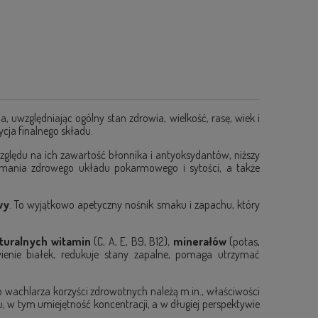
uwzględniając ogólny stan zdrowia, wielkość, rasę, wiek i
ja finalnego składu.
zględu na ich zawartość błonnika i antyoksydantów, niższy
zymania zdrowego układu pokarmowego i sytości, a także
wy
. To wyjątkowo apetyczny nośnik smaku i zapachu, który
turalnych witamin
(C, A, E, B9, B12),
minerałów
(potas,
nie białek, redukuje stany zapalne, pomaga utrzymać
ego wachlarza korzyści zdrowotnych należą m.in., właściwości
, w tym umiejętność koncentracji, a w długiej perspektywie