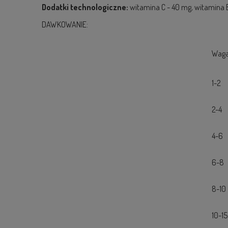
Dodatki technologiczne:
witamina C - 40 mg, witamina E
DAWKOWANIE:
Waga
1-2
2-4
4-6
6-8
8-10
10-15