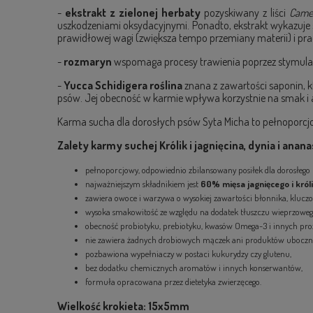
-
ekstrakt z zielonej herbaty
pozyskiwany z liści
Camel
uszkodzeniami oksydacyjnymi. Ponadto, ekstrakt wykazuje 
prawidłowej wagi (zwiększa tempo przemiany materii) i p
-
rozmaryn
wspomaga procesy trawienia poprzez stymulac
-
Yucca Schidigera roślina
znana z zawartości saponin, 
psów. Jej obecność w karmie wpływa korzystnie na smak i 
Karma sucha dla dorosłych psów Syta Micha to pełnoporcjow
Zalety karmy suchej
Królik i jagnięcina, dynia i anana
pełnoporcjowy, odpowiednio zbilansowany posiłek dla dorosłego 
najważniejszym składnikiem jest
60% mięsa jagnięcego i król
zawiera owoce i warzywa o wysokiej zawartości błonnika, kluc
wysoka smakowitość ze względu na dodatek tłuszczu wieprzoweg
obecność probiotyku, prebiotyku, kwasów Omega-3 i innych pr
nie zawiera żadnych drobiowych mączek ani produktów uboczn
pozbawiona wypełniaczy w postaci kukurydzy czy glutenu,
bez dodatku chemicznych aromatów i innych konserwantów,
formuła opracowana przez dietetyka zwierzęcego.
Wielkość krokieta: 15x5mm