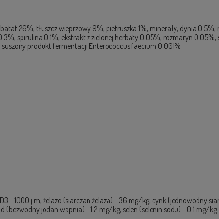
y batat 26%, tłuszcz wieprzowy 9%, pietruszka 1%, minerały, dynia 0.5%
3%, spirulina 0.1%, ekstrakt z zielonej herbaty 0.05%, rozmaryn 0.05%,
, suszony produkt fermentacji Enterococcus faecium 0.001%
 D3 - 1000 j.m, żelazo (siarczan żelaza) - 36 mg/kg, cynk (jednowodny s
d (bezwodny jodan wapnia) - 1.2 mg/kg, selen (selenin sodu) - 0.1 mg/kg