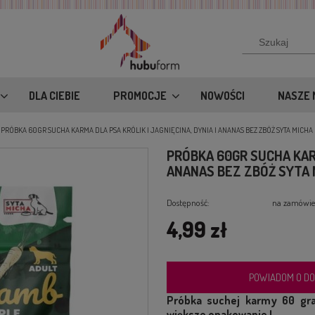
DLA CIEBIE
PROMOCJE
NOWOŚCI
NASZE 
PRÓBKA 60GR SUCHA KARMA DLA PSA KRÓLIK I JAGNIĘCINA, DYNIA I ANANAS BEZ ZBÓŻ SYTA MICHA
PRÓBKA 60GR SUCHA KARM
ANANAS BEZ ZBÓŻ SYTA 
Dostępność:
na zamówie
4,99 zł
POWIADOM O DO
Próbka suchej karmy 60 gra
większe opakowanie !