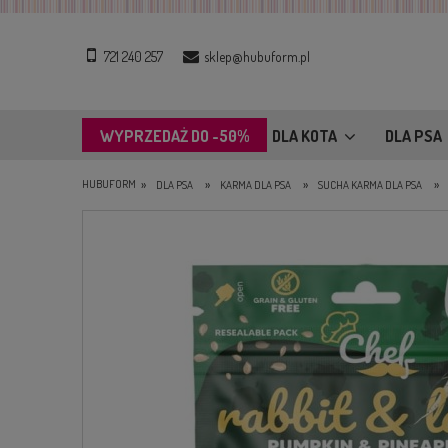
721 240 257
sklep@hubuform.pl
WYPRZEDAŻ DO -50%
DLA KOTA
DLA PSA
»
»
»
»
HUBUFORM
DLA PSA
KARMA DLA PSA
SUCHA KARMA DLA PSA