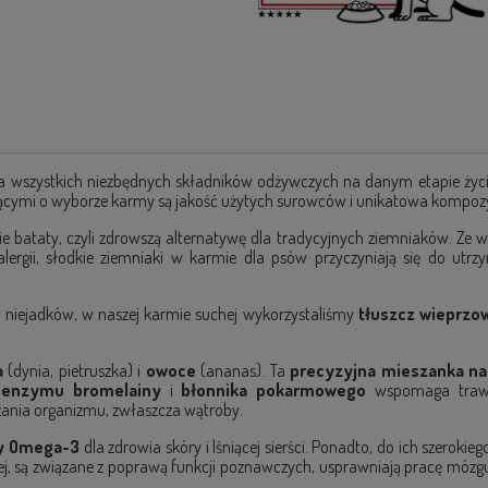
a wszystkich niezbędnych składników odżywczych na danym etapie życia, 
ącymi o wyborze karmy są jakość użytych surowców i unikatowa kompozyc
bataty, czyli zdrowszą alternatywę dla tradycyjnych ziemniaków. Ze w
lergii, słodkie ziemniaki w karmie dla psów przyczyniają się do utr
u niejadków, w naszej karmie suchej wykorzystaliśmy
tłuszcz wieprzo
a
(dynia, pietruszka) i
owoce
(ananas). Ta
precyzyjna mieszanka na
,
enzymu bromelainy
i
błonnika pokarmowego
wspomaga trawie
zania organizmu, zwłaszcza wątroby.
y Omega-3
dla zdrowia skóry i lśniącej sierści. Ponadto, do ich szeroki
j, są związane z poprawą funkcji poznawczych, usprawniają pracę mózgu