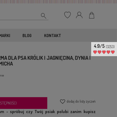
MARKI
BLOG
KONTAKT
4.9/5
(3253)
A DLA PSA KRÓLIK I JAGNIĘCINA, DYNIA I
MICHA
nie
dodaj do listy życzeń
STĘPNOŚCI
m - spróbuj czy Twój psiak polubi zanim kupisz