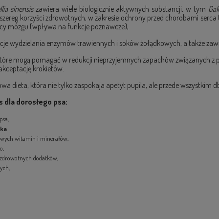
lia sinensis
zawiera wiele biologicznie aktywnych substancji, w tym
Gal
szereg korzyści zdrowotnych, w zakresie ochrony przed chorobami serc
racy mózgu (wpływa na funkcje poznawcze),
je wydzielania enzymów trawiennych i soków żołądkowych, a także zawi
które mogą pomagać w redukcji nieprzyjemnych zapachów związanych z p
akceptację krokietów.
a dieta, która nie tylko zaspokaja apetyt pupila, ale przede wszystkim 
s
dla dorosłego psa:
psa,
ika
zowych witamin i minerałów,
o,
ozdrowotnych dodatków,
ych,