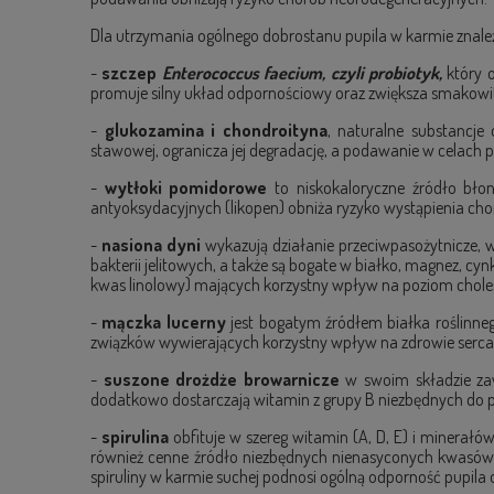
Dla utrzymania ogólnego dobrostanu pupila w karmie zna
-
szczep
Enterococcus faecium, czyli probiotyk,
który 
promuje silny układ odpornościowy oraz zwiększa smakowit
-
glukozamina i chondroityna
, naturalne substancj
stawowej, ogranicza jej degradację, a podawanie w celach p
-
wytłoki pomidorowe
to niskokaloryczne źródło bło
antyoksydacyjnych (likopen) obniża ryzyko wystąpienia c
-
nasiona dyni
wykazują działanie przeciwpasożytnicze, 
bakterii jelitowych, a także są bogate w białko, magnez, c
kwas linolowy) mających korzystny wpływ na poziom choles
-
mączka lucerny
jest bogatym źródłem białka roślinnego,
związków wywierających korzystny wpływ na zdrowie serca
-
suszone drożdże browarnicze
w swoim składzie za
dodatkowo dostarczają witamin z grupy B niezbędnych do
-
spirulina
obfituje w szereg witamin (A, D, E) i minerałów
również cenne źródło niezbędnych nienasyconych kwasów 
spiruliny w karmie suchej podnosi ogólną odporność pupila o