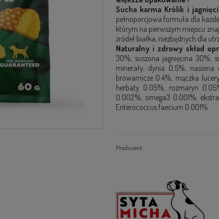
Sucha karma Królik i jagnięci
pełnoporcjowa formuła dla każde
którym na pierwszym miejscu zn
źródeł białka,
niezbędnych dla utr
Naturalny i zdrowy skład op
30%, suszona jagnięcina 30%, s
minerały, dynia 0.5%, nasiona
browarnicze 0.4%, mączka luceryn
herbaty 0.05%, rozmaryn 0.05%
0.002%, omega3 0.001%, ekstrakt
Enterococcus faecium 0.001%
Producent: