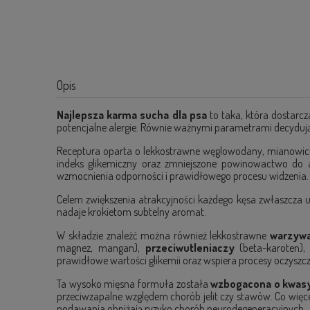
Opis
Najlepsza karma sucha dla psa
to taka, która dostarcz
potencjalne alergie. Równie ważnymi parametrami decyduj
Receptura oparta o lekkostrawne węglowodany, mianowicie 
indeks glikemiczny oraz zmniejszone powinowactwo do a
wzmocnienia odporności i prawidłowego procesu widzenia.
Celem zwiększenia atrakcyjności każdego kęsa zwłaszcza 
nadaje krokietom subtelny aromat.
W składzie znaleźć można również lekkostrawne
warzyw
magnez, mangan),
przeciwutleniaczy
(beta-karoten)
prawidłowe wartości glikemii oraz wspiera procesy oczyszc
Ta wysoko mięsna formuła została
wzbogacona o kwas
przeciwzapalne względem chorób jelit czy stawów. Co więce
podawania obniżają ryzyko chorób neurodegeneracyjnych.