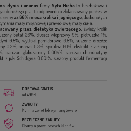
na, dynia i ananas
firmy
Syta
Micha
to bezzbożowa i
go dorosłego psa. To odpowiednio zbilansowany posiłek, w
ajdziemy
aż 60% mięsa królika i jagnięcego,
doskonałych
zymania masy mięśniowej i prawidłowej masy ciała.
racowany przez dietetyka zwierzęcego:
świeży królik
uszony batat 26%, tłuszcz wieprzowy 9%, pietruszka 1%,
 dyni 0.5%, wytłoki pomidorowe 0.5%, suszone drożdże
y 0.3%, ananas 0.3%, spirulina 0.1%, ekstrakt z zielonej
, siarczan glukozaminy 0.004%, siarczan chondroityny
 z juki Schidigera 0.001%, suszony produkt fermentacji
DOSTAWA GRATIS
od 499zł
ZWROTY
14dni na zwrot lub wymianę towaru
BEZPIECZNE ZAKUPY
Dbamy o prawa naszych klientów