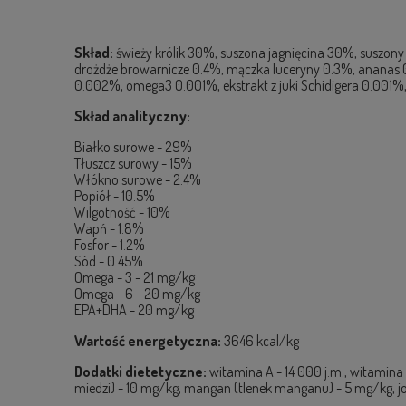
Skład:
świeży królik 30%, suszona jagnięcina 30%, suszon
drożdże browarnicze 0.4%, mączka luceryny 0.3%, ananas 0.
0.002%, omega3 0.001%, ekstrakt z juki Schidigera 0.001%
Skład analityczny:
Białko surowe - 29%
Tłuszcz surowy - 15%
Włókno surowe - 2.4%
Popiół - 10.5%
Wilgotność - 10%
Wapń - 1.8%
Fosfor - 1.2%
Sód - 0.45%
Omega - 3 - 21 mg/kg
Omega - 6 - 20 mg/kg
EPA+DHA - 20 mg/kg
Wartość energetyczna:
3646 kcal/kg
Dodatki dietetyczne:
witamina A - 14 000 j.m., witamina
miedzi) - 10 mg/kg, mangan (tlenek manganu) - 5 mg/kg, jo