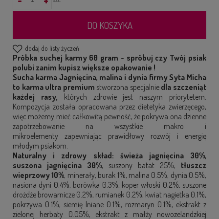
DO KOSZYKA
dodaj do listy życzeń
Próbka suchej karmy 60 gram - spróbuj czy Twój psiak
polubi zanim kupisz większe opakowanie !
Sucha karma Jagnięcina, malina i dynia firmy Syta Micha
to karma ultra premium
stworzona specjalnie
dla szczeniąt
każdej rasy,
których zdrowie jest naszym priorytetem.
Kompozycja została opracowana przez dietetyka zwierzęcego,
więc możemy mieć całkowitą pewność, że pokrywa ona dzienne
zapotrzebowanie na wszystkie makro i
mikroelementy zapewniając prawidłowy rozwój i energię
młodym psiakom.
Naturalny i zdrowy skład:
świeża jagnięcina 30%,
suszona jagnięcina 30%
, suszony batat 25%,
tłuszcz
wieprzowy 10%
, minerały, burak 1%, malina 0.5%, dynia 0.5%,
nasiona dyni 0.4%, borówka 0.3%, koper włoski 0.2%, suszone
drożdże browarnicze 0.2%, rumianek 0.2%, kwiat nagietka 0.1%,
pokrzywa 0.1%, siemię lniane 0.1%, rozmaryn 0.1%, ekstrakt z
zielonej herbaty 0.05%, ekstrakt z małży nowozelandzkiej