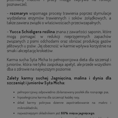
poznawcze),
-
rozmaryn
wspomaga procesy trawienia poprzez stymulacje
wydzielania enzymów trawiennych i soków żołądkowych, a
także zawiera związki o właściwościach przeciwzapalnych,
-
Yucca Schidigera roślina
znana z zawartości saponin, które
mogą pomagać w redukcji nieprzyjemnych zapachów
związanych z psimi odchodami oraz obniżać produkcję gazów
jelitowych u psów. Jej obecność w karmie wpływa korzystnie na
smak i akceptację krokietów.
Karma sucha Syta Micha to pełnoporcjowa dieta dla szczeniąt i
juniorów, która nie tylko zaspokaja apetyt, ale przede wszystkim
dba o zdrowie na najwyższym poziomie.
Zalety karmy suchej Jagnięcina, malina i dynia dla
szczeniąt i juniorów Syta Micha:
pełnoporcjowy, odpowiednio zbilansowany posiłek dla rosnącego psa,
hipoalergiczna karma dla szczeniąt każdej rasy,
skład karmy pokrywa dzienne zapotrzebowanie na makro i
mikroskładniki,
najważniejszym składnikiem jest
60% mięsa jagnięcego
,