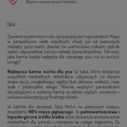
Dbamy o prawa naszych klientów
Opis
Żywienie w pierwszym roku życia pupila jest najważniejsze. Mając
w perspektywie wiele wspólnych chwil, już od pierwszych
miesięcy życia warto stawiać na wartościowy pokarm, jednak
wybór odpowiedniej karmy niekiedy bywa kłopotliwy. Tak więc,
jaka karma będzie najlepsza dla rosnącego psa i na co zwrócić
uwagę?
Najlepsza karma sucha dla psa
to taka, która dostarcza
wszystkich niezbędnych składników odżywczych na danym
etapie życia, uwzględniając ogólny stan zdrowia, wielkość, rasę,
wiek i potencjalne alergie. Równie ważnymi parametrami
decydującymi o wyborze karmy są jakość użytych surowców i
unikatowa kompozycja finalnego składu.
W karmie dla szczeniąt Syta Micha na pierwszym miejscu
znajdziemy
60% mięsa jagnięcego
. To
pełnowartościowe i
hipoalergiczne źródło białka
, które dostarcza aminokwasów
niezbędnych dla wzrostu i rozwijania się całego organizmu. Co