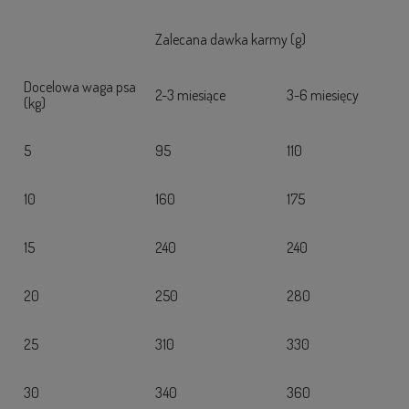
Zalecana dawka karmy (g)
Docelowa waga psa
2-3 miesiące
3-6 miesięcy
(kg)
5
95
110
10
160
175
15
240
240
20
250
280
25
310
330
30
340
360