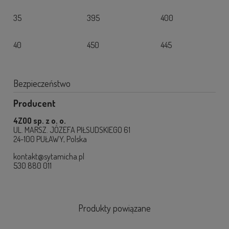
35
395
400
40
450
445
Bezpieczeństwo
Producent
4ZOO sp. z o. o.
UL. MARSZ. JÓZEFA PIŁSUDSKIEGO 61
24-100 PUŁAWY, Polska
kontakt@sytamicha.pl
530 880 011
Produkty powiązane