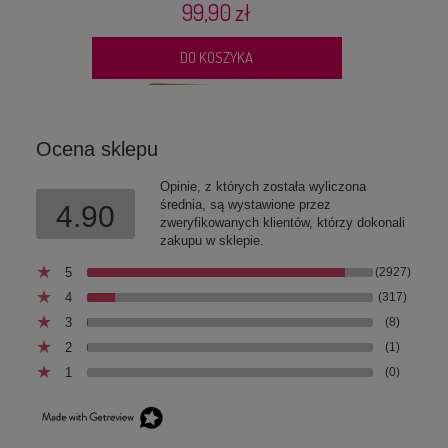
99,90 zł
DO KOSZYKA
Ocena sklepu
Opinie, z których została wyliczona
średnia, są wystawione przez
4.90
zweryfikowanych klientów, którzy dokonali
zakupu w sklepie.
5
(2927)
4
(317)
3
(8)
2
(1)
1
(0)
Wolfsblut Wide Plain Konina i Bataty 12,5 kg –
bezzbożowa sucha karma monobiałkowa dla psa