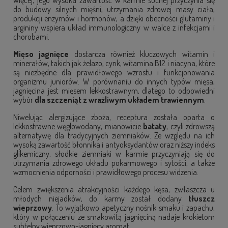
więcej, jego wysoka zawartość w karmie suchej przyczynia się
do budowy silnych mięśni, utrzymania zdrowej masy ciała,
produkcji enzymów i hormonów, a dzięki obecności glutaminy i
argininy wspiera układ immunologiczny w walce z infekcjami i
chorobami.
Mięso jagnięce
dostarcza również kluczowych witamin i
minerałów, takich jak żelazo, cynk, witamina B12 i niacyna, które
są niezbędne dla prawidłowego wzrostu i funkcjonowania
organizmu juniorów. W porównaniu do innych typów mięsa,
jagnięcina jest mięsem lekkostrawnym, dlatego to odpowiedni
wybór
dla szczeniąt z wrażliwym układem trawiennym
.
Niwelując alergizujące zboża, receptura została oparta o
lekkostrawne węglowodany, mianowicie
bataty
, czyli zdrowszą
alternatywę dla tradycyjnych ziemniaków. Ze względu na ich
wysoką zawartość błonnika i antyoksydantów oraz niższy indeks
glikemiczny, słodkie ziemniaki w karmie przyczyniają się do
utrzymania zdrowego układu pokarmowego i sytości, a także
wzmocnienia odporności i prawidłowego procesu widzenia.
Celem zwiększenia atrakcyjności każdego kęsa, zwłaszcza u
młodych niejadków, do karmy został dodany
tłuszcz
wieprzowy
. To wyjątkowo apetyczny nośnik smaku i zapachu,
który w połączeniu ze smakowitą jagnięciną nadaje krokietom
subtelny wieprzowo-jagnięcy aromat.