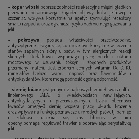
- koper włoski
poprzez zdolności relaksacyjne mięśni gładkich
przewodu pokarmowego łagodzi objawy kolki jelitowej u
szczeniąt, wpływa korzystnie na apetyt stymulując receptory
smaku i zapachu oraz ogranicza ryzyko nadmiernego gazowania
jelit,
- pokrzywa
posiada właściwości przeciwzapalne,
antyseptyczne i łagodzące, co może być korzystne w leczeniu
stanów zapalnych skóry u psów, w tym alergicznych reakcji
skórnych. Dodatkowo, wspomaga pracę nerek i układu
moczowego w usuwaniu toksyn i zbędnych produktów
przemiany materii. Jest źródłem cennych witamin (A, C, K),
minerałów (żelazo, wapń, magnez) oraz flawonoidów i
antyoksydantów, które mogą podnosić ogólną odporność,
- siemię lniane
jest jednym z najlepszych źródeł kwasu alfa-
linolenowego (ALA), o właściwościach nawilżających,
antyoksydacyjnych i przeciwzapalnych. Dzięki obecności
kwasów omega-3 siemię wspiera pracę układu krążenia
oraz wpływa na funkcje poznawcze u młodych psów, tj. pamięć
i zdolność uczenia się, zaś błonnik w nim
obecny pomaga regulować trawienie poprawiając perystaltykę
jelit,