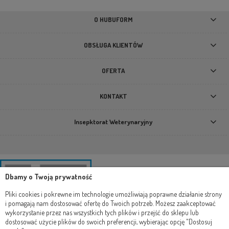
389,00 zł
O HUBUFORM
DO KOSZYKA
OBSŁUGA KLIENTÓW
OFERTA
KONTAKT
Insepktorat Weterynaryjny
Dbamy o Twoją prywatność
Pliki cookies i pokrewne im technologie umożliwiają poprawne działanie strony
i pomagają nam dostosować ofertę do Twoich potrzeb. Możesz zaakceptować
wykorzystanie przez nas wszystkich tych plików i przejść do sklepu lub
dostosować użycie plików do swoich preferencji, wybierając opcję "Dostosuj