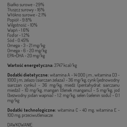
Białko surowe - 29%
Tłuszcz surowy - 16%
Włókno surowe - 2.1%
Popiół - 9.8%
Wilgotność - 10%
Wapń - 1.6%
Fosfor - 1.2%
Sód - 0.45%
Omega - 3 - 21 mg/kg
Omega - 6 - 20 mg/kg
EPA+DHA - 20 mg/kg
Wartość energetyczna:
3747 kcal/kg
Dodatki dietetyczne:
witamina A - 14 000 j.m., witamina D3 -
1000 j.m, żelazo (siarczan żelaza) - 36 mg/kg, cynk (jednowodny
siarczan cynku) - 36 mg/kg, miedź (pentahydrat siarczanu
miedzi) - 10 mg/kg, mangan (tlenek manganu) - 5 mg/kg, jod
(bezwodny jodan wapnia) - 1.2 mg/kg, selen (selenin sodu) - 0.1
mg/kg
Dodatki technologiczne:
witamina C - 40 mg, witamina E -
100 mg, przeciwutleniacze.
DAWKOWANIE: