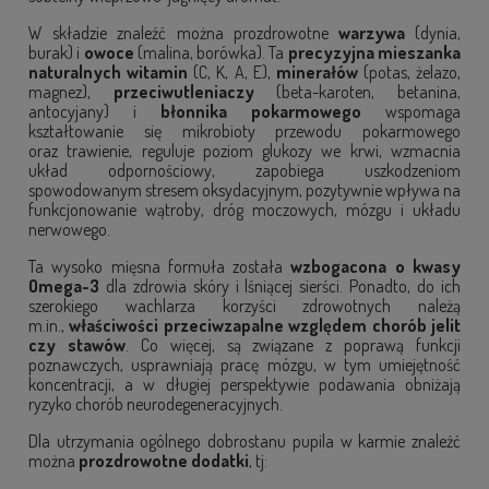
W składzie znaleźć można prozdrowotne
warzywa
(dynia,
burak) i
owoce
(malina, borówka). Ta
precyzyjna mieszanka
naturalnych witamin
(C, K, A, E),
minerałów
(potas, żelazo,
magnez),
przeciwutleniaczy
(beta-karoten, betanina,
antocyjany) i
błonnika pokarmowego
wspomaga
kształtowanie się mikrobioty przewodu pokarmowego
oraz trawienie, reguluje poziom glukozy we krwi, wzmacnia
układ odpornościowy, zapobiega uszkodzeniom
spowodowanym stresem oksydacyjnym, pozytywnie wpływa na
funkcjonowanie wątroby, dróg moczowych, mózgu i układu
nerwowego.
Ta wysoko mięsna formuła została
wzbogacona o kwasy
Omega-3
dla zdrowia skóry i lśniącej sierści. Ponadto, do ich
szerokiego wachlarza korzyści zdrowotnych należą
m.in.,
właściwości przeciwzapalne względem chorób jelit
czy stawów
. Co więcej, są związane z poprawą funkcji
poznawczych, usprawniają pracę mózgu, w tym umiejętność
koncentracji, a w długiej perspektywie podawania obniżają
ryzyko chorób neurodegeneracyjnych.
Dla utrzymania ogólnego dobrostanu pupila w karmie znaleźć
można
prozdrowotne dodatki
, tj: