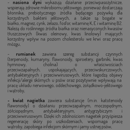
-
nasiona dyni
wykazują działanie przeciwpasożytnicze,
wspierają zdrowie mikrobiomu jelitowego, ponieważ dostarczają
błonnika, prebiotycznego źródła będącego pożywką dla
korzystnych bakterii jelitowych, a także są bogate w
białko, magnez, cynk, żelazo, fosfor, witaminę K, E i witaminę B2.
Należą do roślinnego źródła białka oraz nienasyconych kwasów
tłuszczowych (kwas oleinowy, kwas linolowy) mających
korzystny wpływ na poziom cholesterolu we krwi oraz pracę
mózgu,
-
rumianek
zawiera szereg substancji czynnych
(terpenoidy, kumaryny, flawonoidy, spiroetery, garbniki, kwas
hymnowy, cholina) o właściwościach
przeciwzapalnych, uspokajających, przeciwskurczowych,
antybakteryjnych i przeciwwirusowych, które łagodzą objawy
infekcji/alergii skórnych u psów oraz pozytywnie wpływają na
pracę układu nerwowego, oddechowego, żołądkowo-jelitowego
i wątroby,
- kwiat nagietka
zawiera substancje (m.in. katotenoidy
flawonoidy) o działaniu przeciwzapalnym, moczopędnym,
żółciopędnym, antybakteryjnym, antygrzybiczym i
przeciwwirusowym. Dzięki ich zdolnościom nagietek przyśpiesza
regenerację skóry po uszkodzeniach, wspomaga pracę
wątroby, zapobiega infekcjom skórnym i jamy ustnej psów,