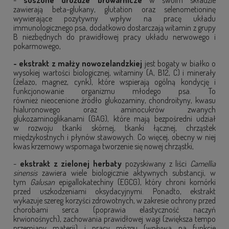
-
suszone drożdże browarnicze
w swoim składzie
zawierają beta-glukany, glutation oraz selenometioninę
wywierające pozytywny wpływ na pracę układu
immunologicznego psa, dodatkowo dostarczają witamin z grupy
B niezbędnych do prawidłowej pracy układu nerwowego i
pokarmowego,
- ekstrakt z małży nowozelandzkiej
jest bogaty w białko o
wysokiej wartości biologicznej, witaminy (A, B12, C) i minerały
(żelazo, magnez, cynk), które wspierają ogólną kondycję i
funkcjonowanie organizmu młodego psa. To
również nieocenione źródło glukozaminy, chondroityny, kwasu
hialuronowego oraz aminocukrów zwanych
glukozaminoglikanami (GAG), które mają bezpośredni udział
w rozwoju tkanki skórnej, tkanki łącznej, chrząstek
międzykostnych i płynów stawowych. Co więcej, obecny w niej
kwas krzemowy wspomaga tworzenie się nowej chrząstki,
-
ekstrakt z zielonej herbaty
pozyskiwany z liści
Camellia
sinensis
zawiera wiele biologicznie aktywnych substancji, w
tym
Galusan
epigallokatechiny (EGCG), który chroni komórki
przed uszkodzeniami oksydacyjnymi. Ponadto, ekstrakt
wykazuje szereg korzyści zdrowotnych, w zakresie ochrony przed
chorobami serca (poprawia elastyczność naczyń
krwionośnych), zachowania prawidłowej wagi (zwiększa tempo
przemiany materii) i pracy mózgu (wpływa na funkcje