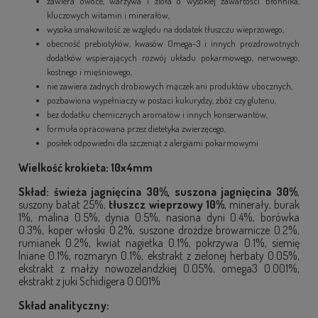
zawiera owoce, warzywa i zioła o wysokiej zawartości błonnika,
kluczowych witamin i minerałów,
wysoka smakowitość ze względu na dodatek tłuszczu wieprzowego,
obecność prebiotyków, kwasów Omega-3 i innych prozdrowotnych
dodatków wspierających rozwój układu pokarmowego, nerwowego,
kostnego i mięśniowego,
nie zawiera żadnych drobiowych mączek ani produktów ubocznych,
pozbawiona wypełniaczy w postaci kukurydzy, zbóż czy glutenu,
bez dodatku chemicznych aromatów i innych konserwantów,
formuła opracowana przez dietetyka zwierzęcego,
posiłek odpowiedni dla szczeniąt z alergiami pokarmowymi
Wielkość krokieta: 10x4mm
Skład:
świeża jagnięcina 30%, suszona jagnięcina 30%
,
suszony batat 25%,
tłuszcz wieprzowy 10%
, minerały, burak
1%, malina 0.5%, dynia 0.5%, nasiona dyni 0.4%, borówka
0.3%, koper włoski 0.2%, suszone drożdże browarnicze 0.2%,
rumianek 0.2%, kwiat nagietka 0.1%, pokrzywa 0.1%, siemię
lniane 0.1%, rozmaryn 0.1%, ekstrakt z zielonej herbaty 0.05%,
ekstrakt z małży nowozelandzkiej 0.05%, omega3 0.001%,
ekstrakt z juki Schidigera 0.001%
Skład analityczny: