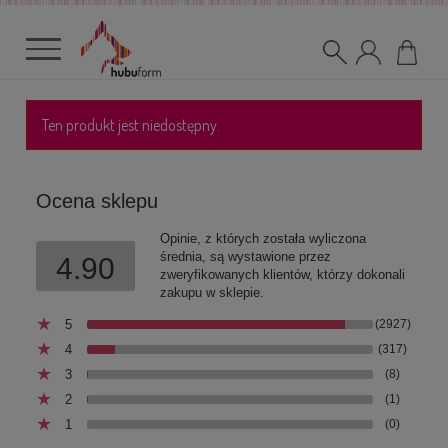
Ten produkt jest niedostępny.
Ocena sklepu
Opinie, z których została wyliczona
średnia, są wystawione przez
4.90
zweryfikowanych klientów, którzy dokonali
zakupu w sklepie.
5
(2927)
4
(317)
3
(8)
2
(1)
1
(0)