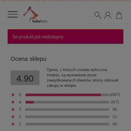
Ten produkt jest niedostępny.
Ocena sklepu
Opinie, z których została wyliczona
średnia, są wystawione przez
4.90
zweryfikowanych klientów, którzy dokonali
zakupu w sklepie.
5
(2927)
4
(317)
3
(8)
2
(1)
1
(0)