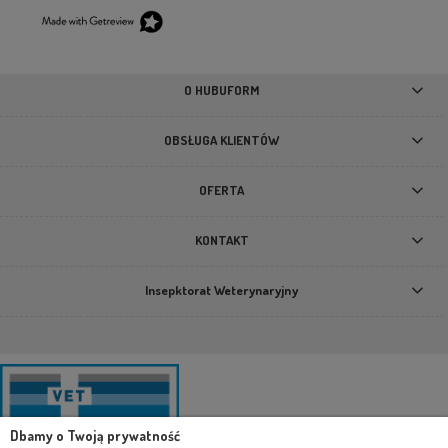
O HUBUFORM
OBSŁUGA KLIENTÓW
OFERTA
KONTAKT
Insepktorat Weterynaryjny
Dbamy o Twoją prywatność