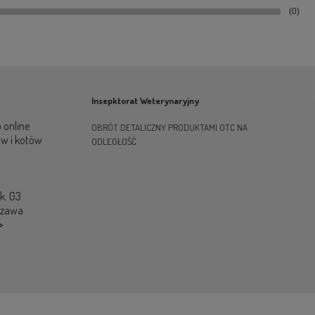
(0)
Insepktorat Weterynaryjny
 online
OBRÓT DETALICZNY PRODUKTAMI OTC NA
ów i kotów
ODLEGŁOŚĆ
ok. G3
szawa
>