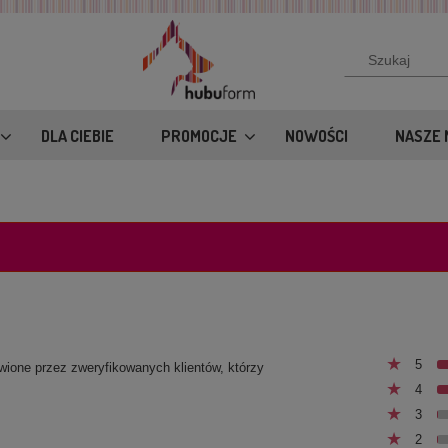
DLA CIEBIE
PROMOCJE
NOWOŚCI
NASZE 
5
awione przez zweryfikowanych klientów, którzy
4
3
2