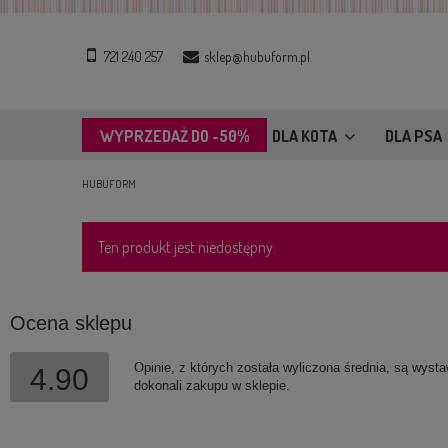
721 240 257
sklep@hubuform.pl
WYPRZEDAŻ DO -50%
DLA KOTA
DLA PSA
HUBUFORM
Ten produkt jest niedostępny.
Ocena sklepu
Opinie, z których została wyliczona średnia, są wyst
4.90
dokonali zakupu w sklepie.