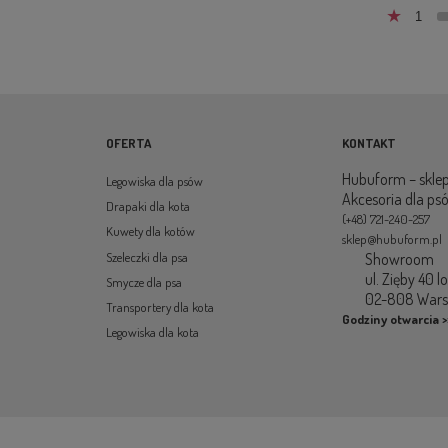
1
OFERTA
KONTAKT
Hubuform – sklep
Legowiska dla psów
Akcesoria dla ps
Drapaki dla kota
(+48) 721-240-257
Kuwety dla kotów
sklep@hubuform.pl
Showroom
Szeleczki dla psa
ul. Zięby 40 l
Smycze dla psa
02-808 War
Transportery dla kota
Godziny otwarcia >
Legowiska dla kota