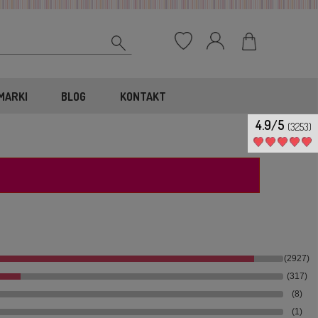
MARKI
BLOG
KONTAKT
4.9/5
(3253)
(2927)
(317)
(8)
(1)