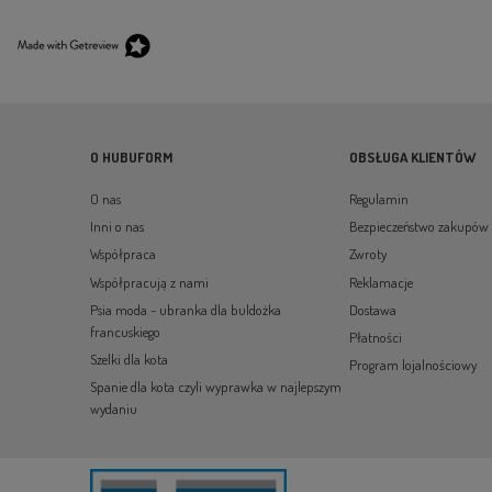
O HUBUFORM
OBSŁUGA KLIENTÓW
O nas
Regulamin
Inni o nas
Bezpieczeństwo zakupów
Współpraca
Zwroty
Współpracują z nami
Reklamacje
Psia moda - ubranka dla buldożka
Dostawa
francuskiego
Płatności
Szelki dla kota
Program lojalnościowy
Spanie dla kota czyli wyprawka w najlepszym
wydaniu