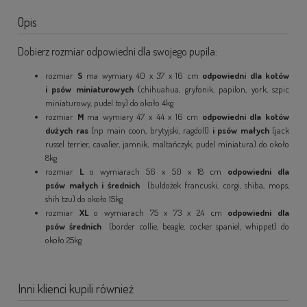
Opis
Dobierz rozmiar odpowiedni dla swojego pupila:
rozmiar
S
ma wymiary 40 x 37 x 16 cm
odpowiedni dla kotów
i psów miniaturowych
(chihuahua, gryfonik, papilon, york, szpic
miniaturowy, pudel toy) do około 4kg
rozmiar
M
ma wymiary 47 x 44 x 16 cm
odpowiedni dla kotów
dużych ras
(np main coon, brytyjski, ragdoll)
i psów małych
(jack
russel terrier, cavalier, jamnik, maltańczyk, pudel miniatura) do około
8kg
rozmiar
L
o wymiarach 56 x 50 x 18 cm
odpowiedni dla
psów małych i średnich
(buldożek francuski, corgi, shiba, mops,
shih tzu) do około 15kg
rozmiar
XL
o wymiarach 75 x 73 x 24 cm
odpowiedni dla
psów średnich
(border collie, beagle, cocker spaniel, whippet) do
około 25kg
Inni klienci kupili również