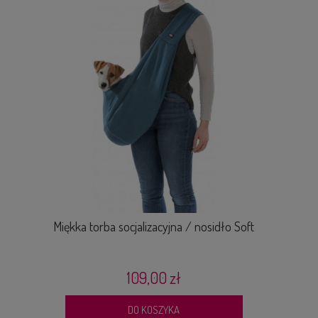
Miękka torba socjalizacyjna / nosidło Soft
Sz
109,00 zł
DO KOSZYKA