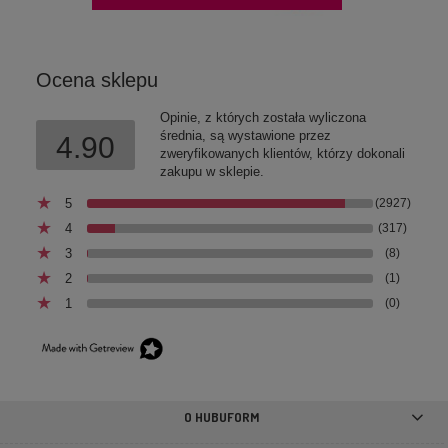
Ocena sklepu
Opinie, z których została wyliczona
średnia, są wystawione przez
4.90
zweryfikowanych klientów, którzy dokonali
zakupu w sklepie.
5
(2927)
4
(317)
3
(8)
2
(1)
1
(0)
Ultralekka kurtka dwustronna dla psa Airy Vest
black/red
139,00 zł
O HUBUFORM
DO KOSZYKA