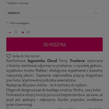
*
Wybierz rozmiar:
*
- Pole wymagane
-
+
szt.
DO KOSZYKA
dodaj do listy życzeń
Komfortowe
legowisko Cloud
firmy
Truelove
wykonane
z tkaniny szenilowej odpornej na przetarcia, o wysokiej gęstości,
wyjątkowo trwałe. Miękkie i ekologiczne wypełnienie z bawełny
najwyższej jakości. Zapewnia odpowiednią pozycję kręgosłupa
psa/kota. Wyjmowana poduszka wewnętrzna.
Nadaje się dla psów i kotów - aż 4 rozmiary do wyboru.
Elegancki design pasuje do każdego wnętrza. Modny, szary kolor.
Podniesiona obręcz tworzy poczucie bezpieczeństwa, sprawia, że
pupil jest spokojny i odprężony. Bardzo przytulne, uwielbiane
przez czworonogi.