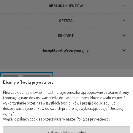
OBSŁUGA KLIENTÓW
OFERTA
KONTAKT
Insepktorat Weterynaryjny
Dbamy o Twoją prywatność
Pliki cookies i pokrewne im technologie umożliwiają poprawne działanie strony
i pomagają nam dostosować ofertę do Twoich potrzeb. Możesz zaakceptować
wykorzystanie przez nas wszystkich tych plików i przejść do sklepu lub
dostosować użycie plików do swoich preferencji, wybierając opcję "Dostosuj
zgody".
Więcej o plikach cookies przeczytasz w naszej Polityce prywatności.
zaakceptuj tylko niezbędne