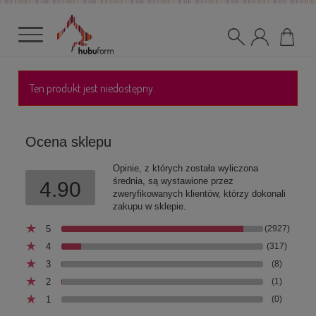
Ten produkt jest niedostępny.
Ocena sklepu
Opinie, z których została wyliczona
średnia, są wystawione przez
4.90
zweryfikowanych klientów, którzy dokonali
zakupu w sklepie.
5
(2927)
4
(317)
3
(8)
2
(1)
1
(0)