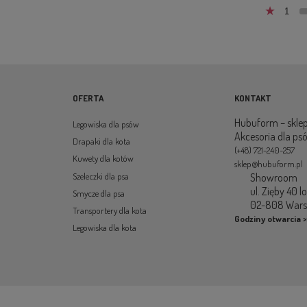
1
OFERTA
KONTAKT
Hubuform – sklep
Legowiska dla psów
Akcesoria dla ps
Drapaki dla kota
(+48) 721-240-257
Kuwety dla kotów
sklep@hubuform.pl
Showroom
Szeleczki dla psa
ul. Zięby 40 l
Smycze dla psa
02-808 War
Transportery dla kota
Godziny otwarcia >
Legowiska dla kota