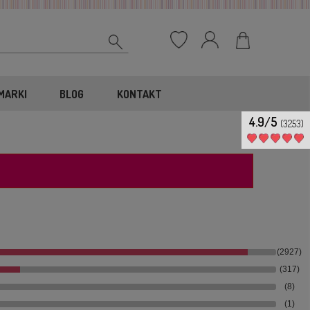
MARKI
BLOG
KONTAKT
4.9/5
(3253)
(2927)
(317)
(8)
(1)