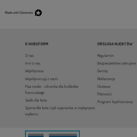
O HUBUFORM
OBSŁUGA KLIENTÓW
O nas
Regulamin
Inni o nas
Bezpieczeństwo zakupów
Współpraca
Zwroty
Współpracują z nami
Reklamacje
Psia moda - ubranka dla buldożka
Dostawa
francuskiego
Płatności
Szelki dla kota
Program lojalnościowy
Spanie dla kota czyli wyprawka w najlepszym
wydaniu