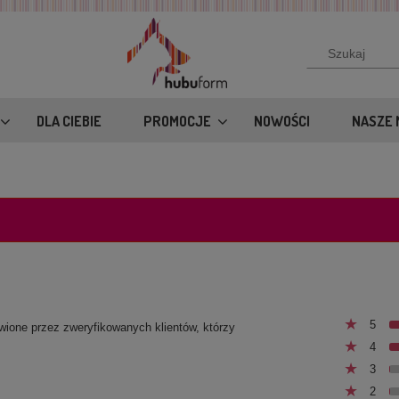
DLA CIEBIE
PROMOCJE
NOWOŚCI
NASZE 
5
awione przez zweryfikowanych klientów, którzy
4
3
2