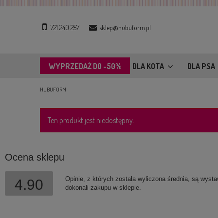
721 240 257
sklep@hubuform.pl
WYPRZEDAŻ DO -50%
DLA KOTA
DLA PSA
HUBUFORM
Ten produkt jest niedostępny.
Ocena sklepu
Opinie, z których została wyliczona średnia, są wyst
4.90
dokonali zakupu w sklepie.