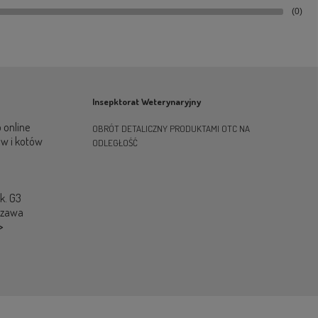
(0)
Insepktorat Weterynaryjny
 online
OBRÓT DETALICZNY PRODUKTAMI OTC NA
ów i kotów
ODLEGŁOŚĆ
ok. G3
szawa
>