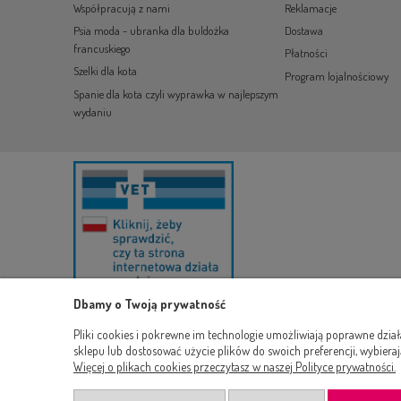
Współpracują z nami
Reklamacje
Psia moda - ubranka dla buldożka
Dostawa
francuskiego
Płatności
Szelki dla kota
Program lojalnościowy
Spanie dla kota czyli wyprawka w najlepszym
wydaniu
Dbamy o Twoją prywatność
Pliki cookies i pokrewne im technologie umożliwiają poprawne dzia
sklepu lub dostosować użycie plików do swoich preferencji, wybieraj
Więcej o plikach cookies przeczytasz w naszej Polityce prywatności.