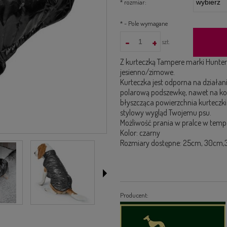
*
rozmiar:
*
- Pole wymagane
-
+
szt.
Z kurteczką Tampere marki Hunter
jesienno/zimowe.
Kurteczka jest odporna na działani
polarową podszewkę, nawet na koł
błyszcząca powierzchnia kurteczki 
stylowy wygląd Twojemu psu.
Możliwość prania w pralce w temp
Kolor: czarny
Rozmiary dostępne: 25cm, 30cm,3
Producent: