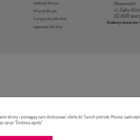
Showroom
Szeleczki dla psa
ul. Zięby 40 l
Smycze dla psa
02-808 War
Transportery dla kota
Godziny otwarcia >
Legowiska dla kota
łanie strony i pomagają nam dostosować ofertę do Twoich potrzeb. Możesz zaakcepto
ąc opcję "Dostosuj zgody".