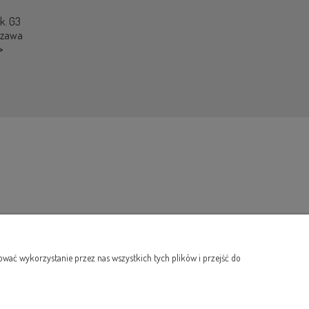
ok. G3
szawa
>
wać wykorzystanie przez nas wszystkich tych plików i przejść do