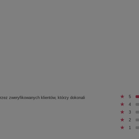
5
przez zweryfikowanych klientów, którzy dokonali
4
3
2
1