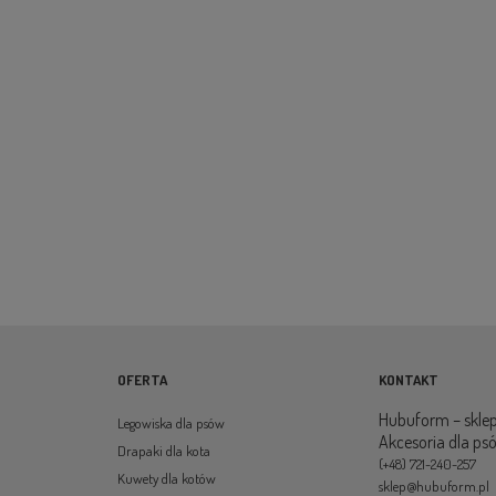
OFERTA
KONTAKT
Hubuform – sklep
Legowiska dla psów
Akcesoria dla ps
Drapaki dla kota
(+48) 721-240-257
Kuwety dla kotów
sklep@hubuform.pl