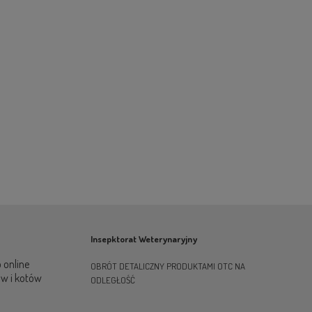
Insepktorat Weterynaryjny
 online
OBRÓT DETALICZNY PRODUKTAMI OTC NA
ów i kotów
ODLEGŁOŚĆ