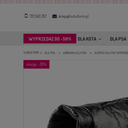
721 240 257
sklep@hubuform.pl
WYPRZEDAŻ DO -50%
DLA KOTA
DLA PSA
»
»
»
HUBUFORM
DLA PSA
UBRANKA DLA PSA
KURTKA DLA PSA TAMPER
okazja - 25%