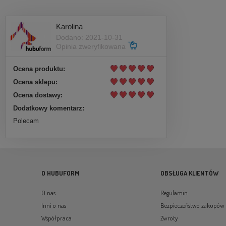
Karolina
Dodano: 2021-10-31
Opinia zweryfikowana
Ocena produktu:
Ocena sklepu:
Ocena dostawy:
Dodatkowy komentarz:
Polecam
O HUBUFORM
OBSŁUGA KLIENTÓW
O nas
Regulamin
Inni o nas
Bezpieczeństwo zakupów
Współpraca
Zwroty