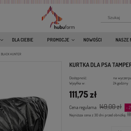
DLA CIEBIE
PROMOCJE
NOWOŚCI
NASZE 
E BLACK HUNTER
KURTKA DLA PSA TAMPE
Dostępność:
na wyczerp
Wysyłka w:
24 godziny
111,75 zł
149,00 zł
Cena regularna:
- 
11
Najniższa cena z 30 dni przed obniżką: