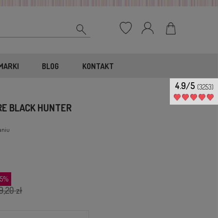
MARKI
BLOG
KONTAKT
4.9/5
(3253)
RE BLACK HUNTER
aniu
25%
9,20 zł