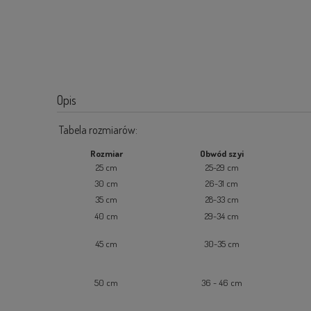
Opis
Tabela rozmiarów:
Rozmiar
Obwód szyi
25 cm
25-29 cm
30 cm
26-31 cm
35 cm
28-33 cm
40 cm
29-34 cm
45 cm
30-35 cm
50 cm
36 - 46 cm