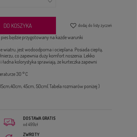
DO KOSZYKA
dodaj do listy życzeń
 pies będzie przygotowany na każde warunki
e wiatru, jest wodoodporna i ocieplana. Posiada ciepłą,
nierzu, co zapewnia duży komfort noszenia. Lekko
i ładna kolorystyka sprawiają, że kurteczka zapewni
eraturze 30 ° C
5cm,40cm, 45cm, 50cm( Tabela rozmiarów poniżej )
DOSTAWA GRATIS
od 499zł
ZWROTY