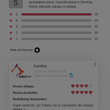
5
wystawione przez zweryfikowanych klientów,
którzy dokonali zakupu w sklepie.
5
(3)
4
(0)
3
(0)
2
(0)
1
(0)
Karolina
Dodano: 2024-04-10
Opinia zweryfikowana
Ocena sklepu:
Ocena produktu:
Dodatkowy komentarz:
Super woreczki, już kolejny raz je zamawiam dla mojego
pieska :)