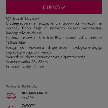
DO KOSZYKA
dodaj do listy życzeń
Biodegradowalne
, przyjazne dla środowiska woreczki na
odchody
Poop Bags
to niezbędny element wyposażenia
każdego właściciela psa.
Opakowanie zawiera 8 rolek po 15 woreczków, czyli w sumie aż
120 worków
.
Pasują do większości dyspenserów. Ekologiczne-ulegają
degradacji w ciągu 24 miesięcy.
Woreczki w kolorze ciemnozielonym, nieprzezroczyste.
Wymiary worka: 22 x 33 cm.
Producent: Joby's Choice
Producent:
Pet Supplies
DOSTAWA GRATIS
od 499zł
ZWROTY