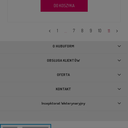
DO KOSZYKA
1
...
7
8
9
10
11
O HUBUFORM
OBSŁUGA KLIENTÓW
OFERTA
KONTAKT
Insepktorat Weterynaryjny