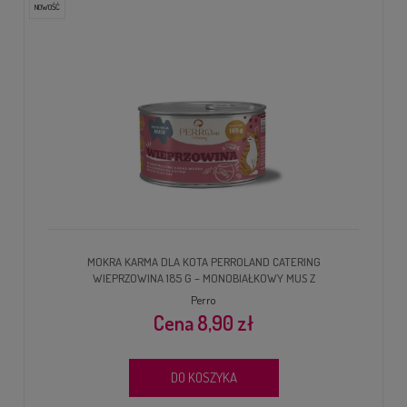
NOWOŚĆ
MOKRA KARMA DLA KOTA PERROLAND CATERING
WIEPRZOWINA 185 G – MONOBIAŁKOWY MUS Z
WIEPRZOWINY
Perro
8,90 zł
DO KOSZYKA