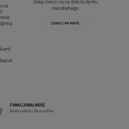
Sklep mieści się na dole budynku
orze
mieszkalnego.
e!
resie
gnacji,
ZOBACZ NA MAPIE
,
akami!
,
dziane!
FUNKCJONALNOŚĆ
Wiele radości dla pupilów