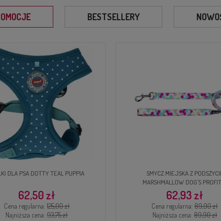
ROMOCJE
BESTSELLERY
NOWOŚ
SMYCZ MIEJSKA Z PODSZYCIEM
KAMIZELKA RATUNKOWA / KAPOK 
ARSHMALLOW DOG'S PROFIT
TRIXIE ŻÓŁTA
62,93 zł
80,91 zł
Cena regularna:
89,90 zł
Cena regularna:
89,90 zł
Najniższa cena:
89,90 zł
Najniższa cena:
89,90 zł