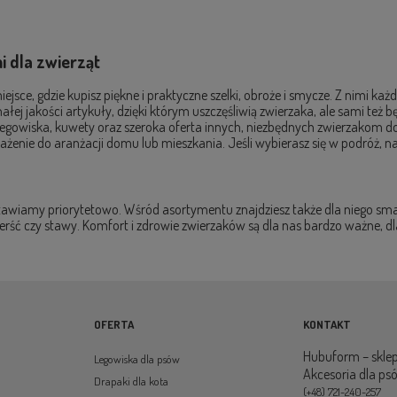
 dla zwierząt
ejsce, gdzie kupisz piękne i praktyczne szelki, obroże i smycze. Z nimi ka
ej jakości artykuły, dzięki którym uszczęśliwią zwierzaka, ale sami też b
i, legowiska, kuwety oraz szeroka oferta innych, niezbędnych zwierzako
żenie do aranżacji domu lub mieszkania. Jeśli wybierasz się w podróż, na
stawiamy priorytetowo. Wśród asortymentu znajdziesz także dla niego sma
ierść czy stawy. Komfort i zdrowie zwierzaków są dla nas bardzo ważne,
OFERTA
KONTAKT
Hubuform – sklep
Legowiska dla psów
Akcesoria dla ps
Drapaki dla kota
(+48) 721-240-257