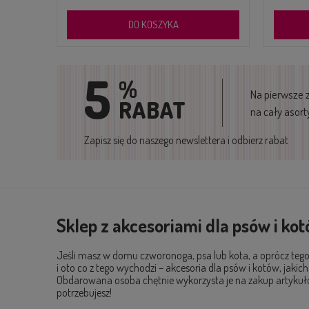
DO KOSZYKA
5
%
Na pierwsze 
RABAT
na cały asor
Zapisz się do naszego newslettera i odbierz rabat
Sklep z akcesoriami dla psów i ko
Jeśli masz w domu czworonoga, psa lub kota, a oprócz tego 
i oto co z tego wychodzi – akcesoria dla psów i kotów, jakic
Obdarowana osoba chętnie wykorzysta je na zakup artykułów
potrzebujesz!