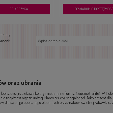
POWIADOM O DOSTĘPNOŚCI
DO KOSZYKA
zakupy
tyment
tów oraz ubrania
lubisz design, ciekawe kolory i niebanalne formy, świetnie trafiłeś. W H
h nie znajdziesz nigdzie indziej. Mamy też coś specjalnego! Jako prezent 
 dla swojego pupila: jego ulubionych przysmaków, świetnej zabawki czy 