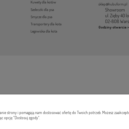
Kuwety dla kotów
sklep@hubuform.pl
Showroom
Szeleczki dla psa
ul. Zięby 40 l
Smycze dla psa
02-808 War
Transportery dla kota
Godziny otwarcia >
Legowiska dla kota
łanie strony i pomagają nam dostosować ofertę do Twoich potrzeb. Możesz zaakcepto
ąc opcję "Dostosuj zgody".