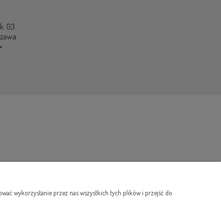
ok. G3
szawa
>
wać wykorzystanie przez nas wszystkich tych plików i przejść do