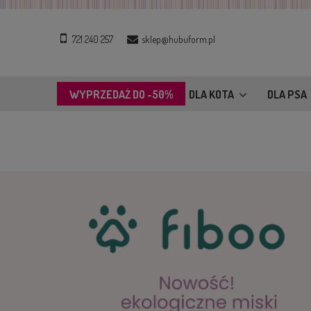
721 240 257
sklep@hubuform.pl
WYPRZEDAŻ DO -50%
DLA KOTA
DLA PSA