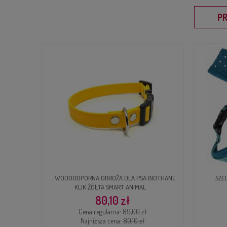
P
IOTHANE
SZELKI DLA PSA DOTTY TEAL PUPPIA
M
62,50 zł
Cena regularna:
125,00 zł
Najniższa cena:
93,75 zł