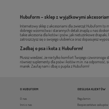
Hubuform – sklep z wyjątkowymi akcesoriami
Internetowy sklep z akcesoriami dla zwierząt Hubuform to mi
dobrego wzornictwa i starannych detali znajdą u nas doskonał
takie akcesoria dla kotów i psów, jak nietuzinkowe drapak
zatroszczysz się o swojego ulubieńca oraz dopasujesz wyposa
Zadbaj o psa i kota z Hubuform!
Musisz wiedzieć, że nie tylko komfort Twojego czworonoga 
również suplementy dla psów i kotów m.in. na odporność, s
marek. Zaufaj nam i dbaj o pupila z Hubuform!
O HUBUFORM
OBSŁUGA KLIENTÓW
O nas
Regulamin
Inni o nas
Bezpieczeństwo zakupów