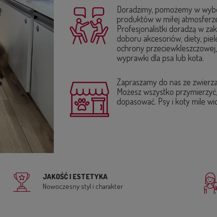
Doradzimy, pomożemy w wyb
produktów w miłej atmosferz
Profesjonalistki doradzą w zak
doboru akcesoriów, diety, pielę
ochrony przeciewkleszczowej
wyprawki dla psa lub kota.
Zapraszamy do nas ze zwierz
Możesz wszystko przymierzyć
dopasować. Psy i koty mile wi
JAKOŚĆ I ESTETYKA
Nowoczesny styl i charakter