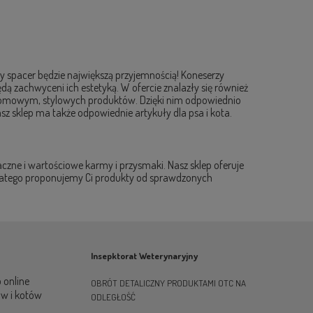
żdy spacer będzie największą przyjemnością! Koneserzy
ędą zachwyceni ich estetyką. W ofercie znalazły się również
m domowym, stylowych produktów. Dzięki nim odpowiednio
sz sklep ma także odpowiednie artykuły dla psa i kota.
czne i wartościowe karmy i przysmaki. Nasz sklep oferuje
 dlatego proponujemy Ci produkty od sprawdzonych
Insepktorat Weterynaryjny
 online
OBRÓT DETALICZNY PRODUKTAMI OTC NA
ów i kotów
ODLEGŁOŚĆ