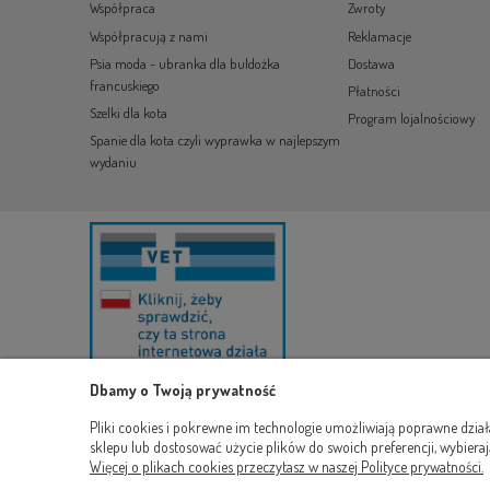
Współpraca
Zwroty
Współpracują z nami
Reklamacje
Psia moda - ubranka dla buldożka
Dostawa
francuskiego
Płatności
Szelki dla kota
Program lojalnościowy
Spanie dla kota czyli wyprawka w najlepszym
wydaniu
Dbamy o Twoją prywatność
Pliki cookies i pokrewne im technologie umożliwiają poprawne dzia
sklepu lub dostosować użycie plików do swoich preferencji, wybieraj
Więcej o plikach cookies przeczytasz w naszej Polityce prywatności.