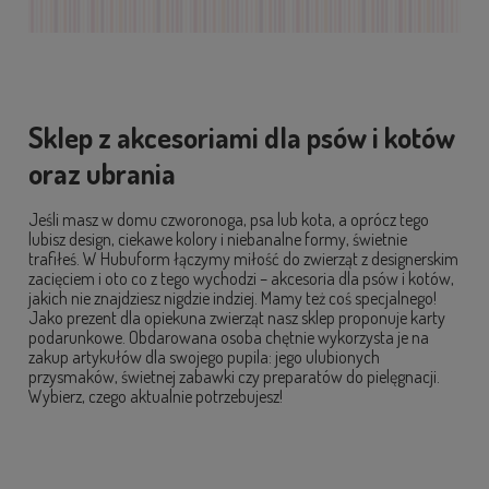
0 zł
0 zł
Sklep z akcesoriami dla psów i kotów
oraz ubrania
Jeśli masz w domu czworonoga, psa lub kota, a oprócz tego
lubisz design, ciekawe kolory i niebanalne formy, świetnie
trafiłeś. W Hubuform łączymy miłość do zwierząt z designerskim
zacięciem i oto co z tego wychodzi – akcesoria dla psów i kotów,
jakich nie znajdziesz nigdzie indziej. Mamy też coś specjalnego!
Jako prezent dla opiekuna zwierząt nasz sklep proponuje karty
podarunkowe. Obdarowana osoba chętnie wykorzysta je na
zakup artykułów dla swojego pupila: jego ulubionych
przysmaków, świetnej zabawki czy preparatów do pielęgnacji.
Wybierz, czego aktualnie potrzebujesz!