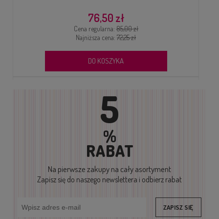
199,00 zł
0 zł
Cena regularna:
225,00 zł
 zł
Najniższa cena:
279,00 zł
DO KOSZYKA
5
%
RABAT
Na pierwsze zakupy
na cały asortyment
Zapisz się do naszego newslettera i odbierz rabat
W LUI SZARY
ZAPISZ SIĘ