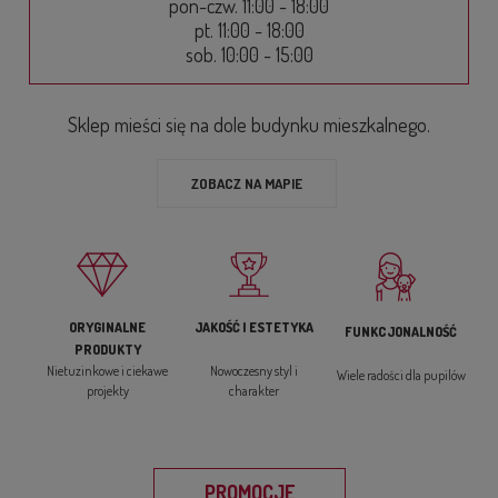
pon-czw. 11:00 - 18:00
pt. 11:00 - 18:00
sob. 10:00 - 15:00
Sklep mieści się na dole budynku mieszkalnego.
ZOBACZ NA MAPIE
ORYGINALNE
JAKOŚĆ I ESTETYKA
FUNKCJONALNOŚĆ
PRODUKTY
Nietuzinkowe i ciekawe
Nowoczesny styl i
Wiele radości dla pupilów
projekty
charakter
PROMOCJE