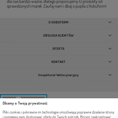
dla nas bardzo ważne, dlatego proponujemy Ci produkty od
sprawdzonych marek. Zaufaj nam i dbaj o pupila z Hubuform!
O HUBUFORM
OBSŁUGA KLIENTÓW
OFERTA
KONTAKT
Insepktorat Weterynaryjny
Dbamy o Twoją prywatność
Pliki cookies i pokrewne im technologie umożliwiają poprawne działanie strony
i pomagają nam dostosować ofertę do Twoich potrzeb. Możesz zaakceptować