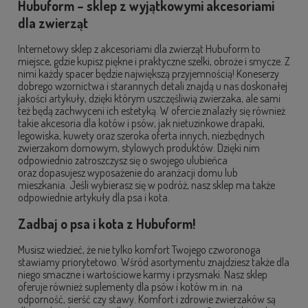
Hubuform – sklep z wyjątkowymi akcesoriami
dla zwierząt
Internetowy sklep z akcesoriami dla zwierząt Hubuform to
miejsce, gdzie kupisz piękne i praktyczne szelki, obroże i smycze. Z
nimi każdy spacer będzie największą przyjemnością! Koneserzy
dobrego wzornictwa i starannych detali znajdą u nas doskonałej
jakości artykuły, dzięki którym uszczęśliwią zwierzaka, ale sami
też będą zachwyceni ich estetyką. W ofercie znalazły się również
takie akcesoria dla kotów i psów, jak nietuzinkowe drapaki,
legowiska, kuwety oraz szeroka oferta innych, niezbędnych
zwierzakom domowym, stylowych produktów. Dzięki nim
odpowiednio zatroszczysz się o swojego ulubieńca
oraz dopasujesz wyposażenie do aranżacji domu lub
mieszkania. Jeśli wybierasz się w podróż, nasz sklep ma także
odpowiednie artykuły dla psa i kota.
Zadbaj o psa i kota z Hubuform!
Musisz wiedzieć, że nie tylko komfort Twojego czworonoga
stawiamy priorytetowo. Wśród asortymentu znajdziesz także dla
niego smaczne i wartościowe karmy i przysmaki. Nasz sklep
oferuje również suplementy dla psów i kotów m.in. na
odporność, sierść czy stawy. Komfort i zdrowie zwierzaków są