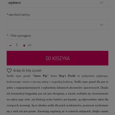
*
szerokość taśmy:
*
- Pole wymagane
-
+
szt.
DO KOSZYKA
dodaj do listy życzeń
Szelki typu guard
"Astro Pig"
firmy
Dog's Profit
to połączenie pięknego,
kolorowego wzoru z mocną taśmą i wygodną budową.
Szelki typu guard dla psa to
jedne z najpopularniejszych i najbardziej lubianych akcesoriów spacerowych. Dzięki
ich konstrukcji kręgosłup psa nie jest obciążany, a nacisk rozkłada się równomiernie
na całym jego ciele, nie blokują ruchu barków ani łopatek, są odpowiednie także dla
rosnących szczeniąt. Są to idealne szelki dla psich uciekinierów, ponieważ wydostanie
się z nich nie jest proste. Zawierają regulację aż w czterech miejscach, dzięki czemu