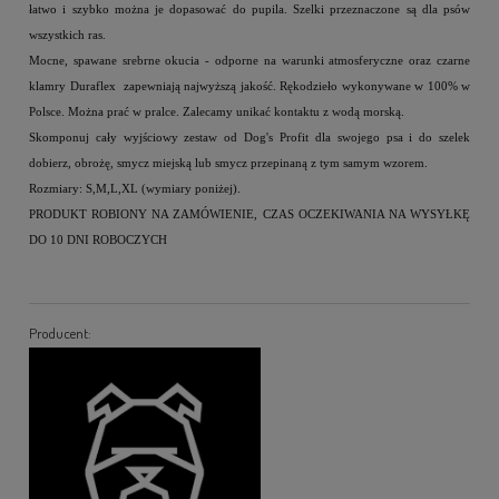
łatwo i szybko można je dopasować do pupila. Szelki przeznaczone są dla psów
wszystkich ras.
Mocne, spawane srebrne okucia - odporne na warunki atmosferyczne oraz czarne
klamry Duraflex zapewniają najwyższą jakość. Rękodzieło wykonywane w 100% w
Polsce. Można prać w pralce. Zalecamy unikać kontaktu z wodą morską.
Skomponuj cały wyjściowy zestaw od Dog's Profit dla swojego psa i do szelek
dobierz, obrożę, smycz miejską lub smycz przepinaną z tym samym wzorem.
Rozmiary: S,M,L,XL (wymiary poniżej).
PRODUKT ROBIONY NA ZAMÓWIENIE, CZAS OCZEKIWANIA NA WYSYŁKĘ
DO 10 DNI ROBOCZYCH
Producent: