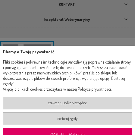
KONTAKT
Insepktorat Weterynaryjny
Dbamy o Twoją prywatność
Pliki cookies i pokrewne im technologie umożliwiają poprawne działanie strony
i pomagają nam dostosować ofertę do Twoich potrzeb. Możesz zaakceptować
wykorzystanie przez nas wszystkich tych plików i przejść do sklepu lub
dostosować użycie plików do swoich preferencji, wybierając opcję "Dostosuj
zgody".
Więcej o plikach cookies przeczytasz w naszej Polityce prywatności.
zaakceptuj tylko niezbędne
dostosuj zgody
2019-2024 Wszelkie prawa zastrzeżone ®
Realizacja
Onisoft
Shoper.pl
ZAAKCEPTUJ WSZYSTKIE