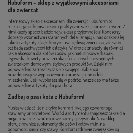
Hubuform – sklep z wyjątkowymi akcesoriami
dla zwierząt
Internetowy sklep z akcesoriami dla zwierząt Hubuform to
miejsce, gdzie kupisz piękne i praktyczne szelki, obroże i smycze. Z
nimi każdy spacer będzie największą przyjemnością! Koneserzy
dobrego wzornictwa i starannych detali znajdą u nas doskonałej
jakości artykuły, dzięki którym uszczęśliwią zwierzaka, ale sami
też będą zachwyceni ich estetyką. W ofercie znalazły się również
takie akcesoria dla kotów i psów, jak nietuzinkowe drapaki,
legowiska, kuwety oraz szeroka oferta innych, niezbędnych
zwierzakom domowym, stylowych produktów. Dzięki nim
odpowiednio zatroszczysz się o swojego ulubieńca
oraz dopasujesz wyposażenie do aranżacji domu lub
mieszkania. Jeśli wybierasz się w podróż, nasz sklep ma także
odpowiednie artykuły dla psa i kota.
Zadbaj o psa i kota z Hubuform!
Musisz wiedzieć, że nie tylko komfort Twojego czworonoga
stawiamy priorytetowo. Wśród asortymentu znajdziesz także dla
niego smaczne i wartościowe karmy i przysmaki. Nasz sklep
oferuje również suplementy dla psów i kotów m.in. na
odporność, sierść czy stawy. Komfort i zdrowie zwierzaków są