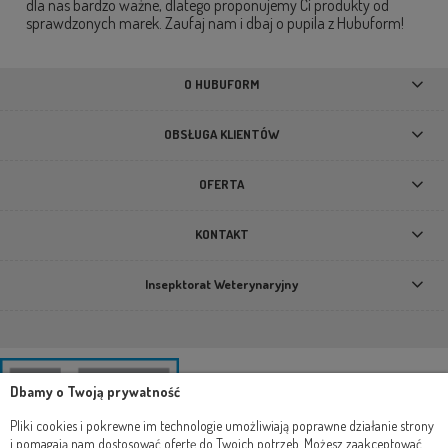
dla nas bardzo ważne, dlatego proponujemy Ci produkty od
sprawdzonych marek. Zaufaj nam i dbaj o pupila z Hubuform!
O HUBUFORM
OBSŁUGA KLIENTÓW
OFERTA
KONTAKT
Insepktorat Weterynaryjny
Dbamy o Twoją prywatność
Pliki cookies i pokrewne im technologie umożliwiają poprawne działanie strony
i pomagają nam dostosować ofertę do Twoich potrzeb. Możesz zaakceptować