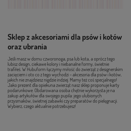
Sklep z akcesoriami dla psów i kotów
oraz ubrania
Jeśli masz w domu czworonoga, psa lub kota, a oprócz tego
lubisz design, ciekawe kolory i niebanalne formy, świetnie
trafiłeś. W Hubuform łączymy miłość do zwierząt z designerskim
zacięciem i oto co z tego wychodzi – akcesoria dla psów i kotów,
jakich nie znajdziesz nigdzie indziej. Mamy też coś specjalnego!
Jako prezent dla opiekuna zwierząt nasz sklep proponuje karty
podarunkowe. Obdarowana osoba chętnie wykorzysta je na
zakup artykułów dla swojego pupila: jego ulubionych
przysmaków, świetnej zabawki czy preparatów do pielęgnacji.
Wybierz, czego aktualnie potrzebujesz!