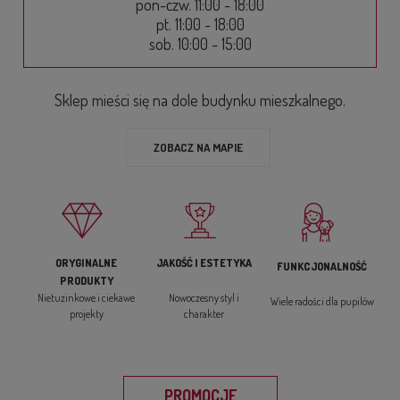
pon-czw. 11:00 - 18:00
pt. 11:00 - 18:00
sob. 10:00 - 15:00
Sklep mieści się na dole budynku mieszkalnego.
ZOBACZ NA MAPIE
ORYGINALNE
JAKOŚĆ I ESTETYKA
FUNKCJONALNOŚĆ
PRODUKTY
Nietuzinkowe i ciekawe
Nowoczesny styl i
Wiele radości dla pupilów
projekty
charakter
PROMOCJE