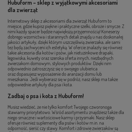
Hubuform – sklep z wyjątkowymi akcesoriami
dla zwierząt
Internetowy sklep z akcesoriami dla zwierząt Hubuform to
miejsce, gdzie kupisz piękne i praktyczne szelki, obroże i smycze. Z
nimi każdy spacer będzie największą przyjemnością! Koneserzy
dobrego wzornictwa i starannych detali znajdą u nas doskonałej
jakości artykuły, dzięki którym uszczęśliwią zwierzaka, ale sami
też będą zachwyceni ich estetyką. W ofercie znalazły się również
takie akcesoria dla kotów i psów, jak nietuzinkowe drapaki,
legowiska, kuwety oraz szeroka oferta innych, niezbędnych
zwierzakom domowym, stylowych produktów. Dzięki nim
odpowiednio zatroszczysz się o swojego ulubieńca
oraz dopasujesz wyposażenie do aranżacji domu lub
mieszkania. Jeśli wybierasz się w podróż, nasz sklep ma także
odpowiednie artykuły dla psa i kota.
Zadbaj o psa i kota z Hubuform!
Musisz wiedzieć, że nie tylko komfort Twojego czworonoga
stawiamy priorytetowo. Wśród asortymentu znajdziesz także dla
niego smaczne i wartościowe karmy i przysmaki. Nasz sklep
oferuje również suplementy dla psów i kotów m.in. na
odporność, sierść czy stawy. Komfort i zdrowie zwierzaków są