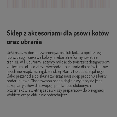
Sklep z akcesoriami dla psów i kotów
oraz ubrania
Jeśli masz w domu czworonoga, psa lub kota, a oprócz tego
lubisz design, ciekawe kolory i niebanalne formy, świetnie
trafiłeś. W Hubuform łączymy miłość do zwierząt z designerskim
zacięciem i oto co z tego wychodzi – akcesoria dla psów i kotów,
jakich nie znajdziesz nigdzie indziej. Mamy też coś specjalnego!
Jako prezent dla opiekuna zwierząt nasz sklep proponuje karty
podarunkowe. Obdarowana osoba chętnie wykorzysta je na
zakup artykułów dla swojego pupila: jego ulubionych
przysmaków, świetnej zabawki czy preparatów do pielęgnacji.
Wybierz, czego aktualnie potrzebujesz!