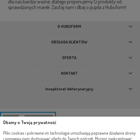
dla nas bardzo ważne, dlatego proponujemy Ci produkty od
sprawdzonych marek. Zaufaj nam i dbaj o pupila z Hubuform!
O HUBUFORM
OBSŁUGA KLIENTÓW
OFERTA
KONTAKT
Insepktorat Weterynaryjny
Dbamy o Twoją prywatność
Pliki cookies i pokrewne im technologie umożliwiają poprawne działanie strony
i pomagają nam dostosować ofertę do Twoich potrzeb. Możesz zaakceptować