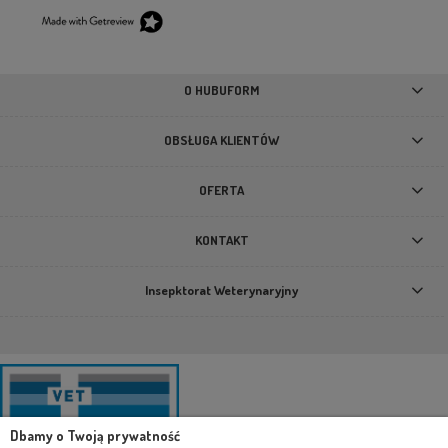
O HUBUFORM
OBSŁUGA KLIENTÓW
OFERTA
KONTAKT
Insepktorat Weterynaryjny
Dbamy o Twoją prywatność