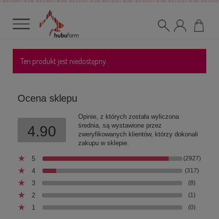
Ten produkt jest niedostępny.
Ocena sklepu
Opinie, z których została wyliczona
średnia, są wystawione przez
4.90
zweryfikowanych klientów, którzy dokonali
zakupu w sklepie.
5
(2927)
4
(317)
3
(8)
2
(1)
1
(0)